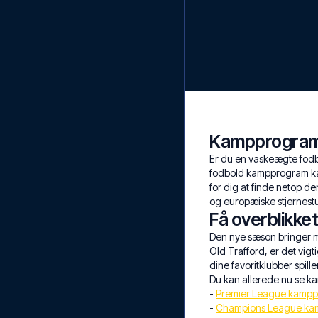
Kampprogram 
Er du en vaskeægte fodb
fodbold kampprogram kan 
for dig at finde netop d
og europæiske stjernest
Få overblikk
Den nye sæson bringer m
Old Trafford, er det vi
dine favoritklubber spil
Du kan allerede nu se 
-
Premier League kamp
-
Champions League ka