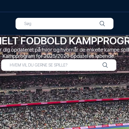
CIELT FODBOLD KAMPPROG
r dig opdateret på hvor og hvornår de enkelte kampe spill
Kampprogram for 2025/2026 opdateres løbende.