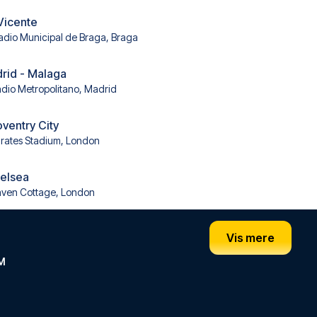
 Vicente
adio Municipal de Braga, Braga
drid - Malaga
adio Metropolitano, Madrid
oventry City
rates Stadium, London
helsea
aven Cottage, London
Vis mere
M