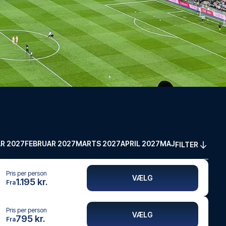
R 2027
FEBRUAR 2027
MARTS 2027
APRIL 2027
MAJ 2027
FILTER
Pris per person
VÆLG
1.195 kr.
Fra
Pris per person
VÆLG
795 kr.
Fra