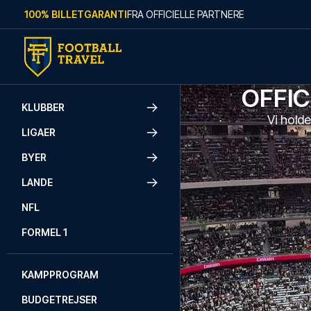
Skip to content
100% BILLETGARANTI
FRA OFFICIELLE PARTNERE
OFFI
KLUBBER
Vi holde
LIGAER
BYER
LANDE
NFL
FORMEL 1
KAMPPROGRAM
BUDGETREJSER