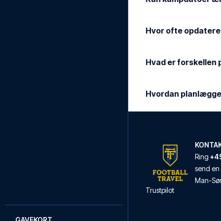
Hvor ofte opdater
Hvad er forskellen
Hvordan planlægger
KONTA
Ring
+45
send en 
Man
-
Sø
Trustpilot
GAVEKORT