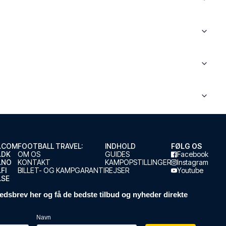
.COM
FOOTBALL TRAVEL:
INDHOLD
FØLG OS
.DK
OM OS
GUIDES
Facebook
.NO
KONTAKT
KAMPOPSTILLINGER
Instagram
FI
BILLET- OG KAMPGARANTI
REJSER
Youtube
.SE
edsbrev her og få de bedste tilbud og nyheder direkte
Navn