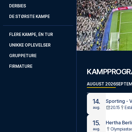
DERBIES
DE STØRSTE KAMPE
FLERE KAMPE, ÉN TUR
UNIKKE OPLEVELSER
GRUPPETURE
FIRMATURE
KAMPPROG
AUGUST 2026
SEPTEM
14.
Sporting - V
20.15
Est
aug.
15.
Hertha Berl
Olympiastad
aug.