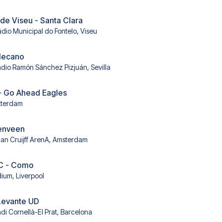
e Viseu - Santa Clara
ádio Municipal do Fontelo, Viseu
llecano
adio Ramón Sánchez Pizjuán, Sevilla
- Go Ahead Eagles
tterdam
renveen
an Cruijff ArenA, Amsterdam
FC - Como
dium, Liverpool
Levante UD
adi Cornellà-El Prat, Barcelona