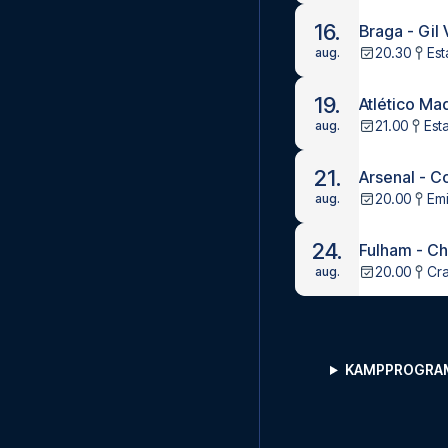
16.
Braga - Gil
20.30
Est
aug.
19.
Atlético Ma
21.00
Est
aug.
21.
Arsenal - C
20.00
Emi
aug.
24.
Fulham - C
20.00
Cr
aug.
KAMPPROGRA