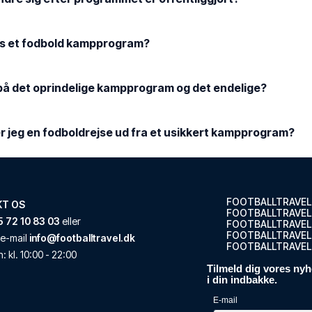
es et fodbold kampprogram?
 på det oprindelige kampprogram og det endelige?
 jeg en fodboldrejse ud fra et usikkert kampprogram?
FOOTBALLTRAVEL
KT OS
FOOTBALLTRAVEL
 72 10 83 03
eller
FOOTBALLTRAVEL
FOOTBALLTRAVEL.
e-mail
info@footballtravel.dk
FOOTBALLTRAVEL
n
: kl.
10:00
-
22:00
Tilmeld dig vores nyh
i din indbakke.
E-mail