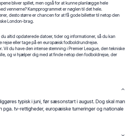
mpene bliver spillet, men også for at kunne planlægge hele
 med vennerne? Kampprogrammet er nøglen til det hele.
rer, desto større er chancen for at få gode billetter til netop den
siske London-brag.
du altid opdaterede datoer, tider og informationer, så du kan
e rejse eller tage på en europæisk fodboldrundrejse.
r. Vil du have den intense stemning i Premier League, den tekniske
e, og vi hjælper dig med at finde netop den fodboldrejse, der
ggøres typisk i juni, før sæsonstart i august. Dog skal man
ga. tv-rettigheder, europæiske turneringer og nationale