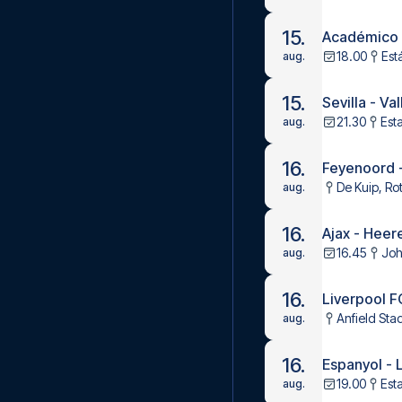
15.
Académico d
18.00
Est
aug.
15.
Sevilla - Va
21.30
Est
aug.
16.
Feyenoord 
De Kuip, Ro
aug.
16.
Ajax - Hee
16.45
Joh
aug.
16.
Liverpool 
Anfield Sta
aug.
16.
Espanyol - 
19.00
Est
aug.