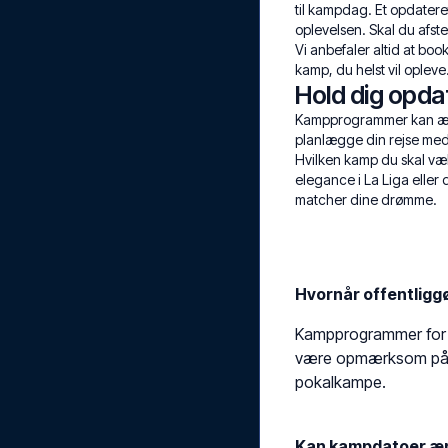
til kampdag. Et opdatere
oplevelsen. Skal du afs
Vi anbefaler altid at boo
kamp, du helst vil oplev
Hold dig opda
Kampprogrammer kan ændre
planlægge din rejse med 
Hvilken kamp du skal væl
elegance i La Liga eller
matcher dine drømme.
Hvornår offentligg
Kampprogrammer for de
være opmærksom på, a
pokalkampe.
Kan kampdatoer ænd