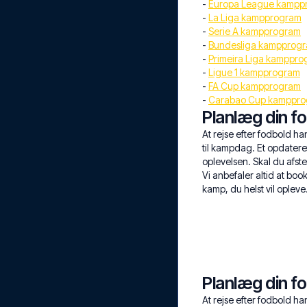
-
Europa League kampp
-
La Liga kampprogram
-
Serie A kampprogram
-
Bundesliga kampprog
-
Primeira Liga kamppr
-
Ligue 1 kampprogram
-
FA Cup kampprogram
-
Carabao Cup kamppr
Planlæg din 
At rejse efter fodbold h
til kampdag. Et opdatere
oplevelsen. Skal du afs
Vi anbefaler altid at boo
kamp, du helst vil oplev
Planlæg din 
At rejse efter fodbold h