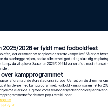
2025/2026 er fyldt med fodboldfest
oldfan, der drømmer om at opleve de største kampe live? Så er det først
du planlægge rejsen, booke billetterne i god tid og sikre dig en plads p
en kamp, du vil opleve. Sæsonen 2025/2026 bliver en af de mest intense 
under.
et over kampprogrammet
asser af drama til de store stadions i Europa. Uanset om du drømmer om
gtigt at holde øje med kampprogrammet. Fodbold kampprogrammet for 2025
ler hjemme eller ude. Og med vores skræddersyede fodboldrejser bliver d
kampprogrammerne for de mest populære klubber:
program
mpprogram