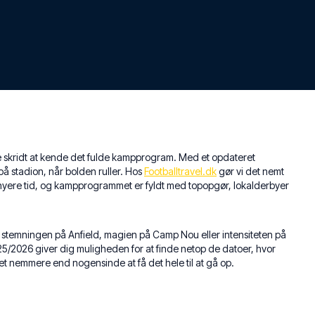
e skridt at kende det fulde kampprogram. Med et opdateret
å stadion, når bolden ruller. Hos
Footballtravel.dk
gør vi det nemt
i nyere tid, og kampprogrammet er fyldt med topopgør, lokalderbyer
 stemningen på Anfield, magien på Camp Nou eller intensiteten på
/2026 giver dig muligheden for at finde netop de datoer, hvor
et nemmere end nogensinde at få det hele til at gå op.