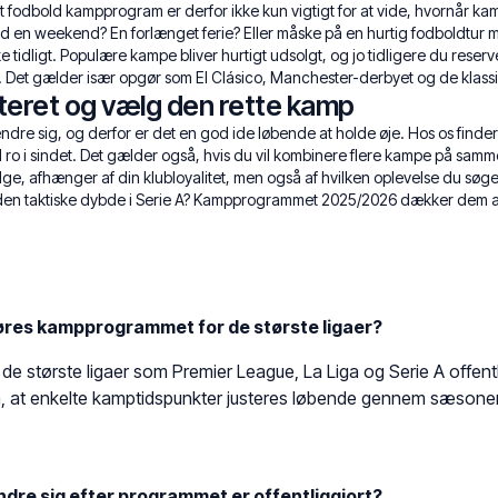
t fodbold kampprogram er derfor ikke kun vigtigt for at vide, hvornår ka
ted en weekend? En forlænget ferie? Eller måske på en hurtig fodboldtur
ke tidligt. Populære kampe bliver hurtigt udsolgt, og jo tidligere du reserve
e. Det gælder især opgør som El Clásico, Manchester-derbyet og de klas
teret og vælg den rette kamp
 sig, og derfor er det en god ide løbende at holde øje. Hos os finder 
ro i sindet. Det gælder også, hvis du vil kombinere flere kampe på samm
ge, afhænger af din klubloyalitet, men også af hvilken oplevelse du søge
 den taktiske dybde i Serie A? Kampprogrammet 2025/2026 dækker dem all
øres kampprogrammet for de største ligaer?
 største ligaer som Premier League, La Liga og Serie A offentli
t enkelte kamptidspunkter justeres løbende gennem sæsonen p
re sig efter programmet er offentliggjort?