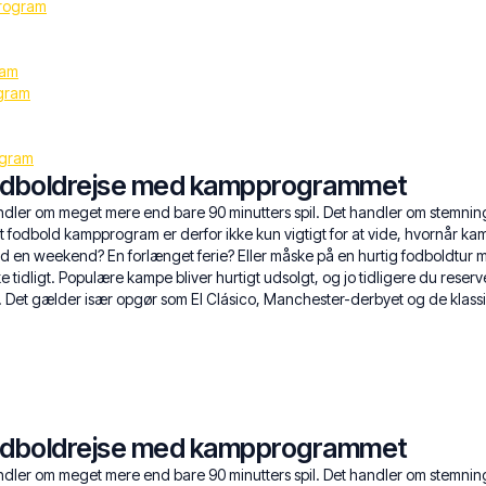
rogram
ram
ogram
ogram
fodboldrejse med kampprogrammet
andler om meget mere end bare 90 minutters spil. Det handler om stemni
t fodbold kampprogram er derfor ikke kun vigtigt for at vide, hvornår ka
ted en weekend? En forlænget ferie? Eller måske på en hurtig fodboldtur
ke tidligt. Populære kampe bliver hurtigt udsolgt, og jo tidligere du reserve
e. Det gælder især opgør som El Clásico, Manchester-derbyet og de klas
fodboldrejse med kampprogrammet
andler om meget mere end bare 90 minutters spil. Det handler om stemni