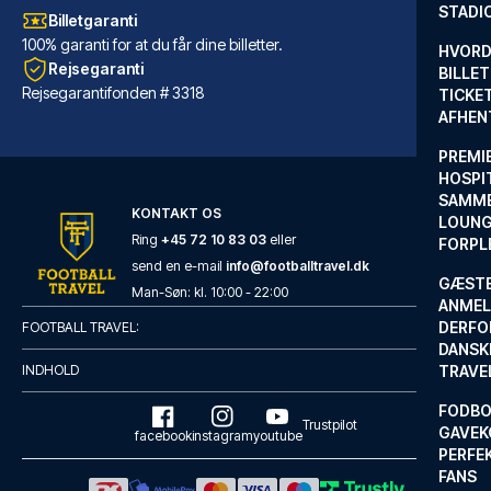
STADI
Billetgaranti
100% garanti for at du får dine billetter.
HVORD
Rejsegaranti
BILLET
Rejsegarantifonden # 3318
TICKET
AFHEN
PREMI
HOSPIT
SAMME
KONTAKT OS
LOUNG
Ring
+45 72 10 83 03
eller
FORPL
send en e-mail
info@footballtravel.dk
GÆST
Albergo Rossini 1936 Small & Charming
Man
-
Søn
: kl.
10:00
-
22:00
ANMEL
Med et ophold ved Albergo Ross...
DERFO
FOOTBALL TRAVEL:
DANSK
LÆS MERE OM HOTELLET
INDHOLD
TRAVE
FODBO
Trustpilot
GAVEK
facebook
instagram
youtube
PERFEK
FANS