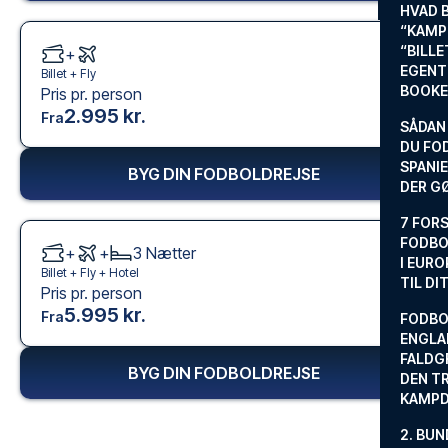
HVAD 
“KAMP
“BILL
+
EGENTL
Billet +
Fly
BOOKE
Pris pr. person
2.995 kr.
Fra
SÅDAN
DU FO
SPANIE
BYG DIN FODBOLDREJSE
DER G
7 FORS
FODBO
+
+
3
Nætter
I EURO
Billet +
Fly
+
Hotel
TIL DI
Pris pr. person
5.995 kr.
Fra
FODBO
ENGLA
FALDG
BYG DIN FODBOLDREJSE
DEN TR
KAMP
2. BUN