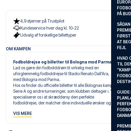
EUROP
FODBO
PÅ BU
4,9 stjerner på Trustpilot
SÅDAN
Kundeservice hver dag kl. 10-22
PREMIE
Udvalg af forskellige billettyper
FØRST
AT BEG
FEJL
OM KAMPEN
HVAD 
Fodboldrejse og billetter til Bologna mod Parma
TIL DE
Lad os gøre din fodbolddrøm til virkelig med en
”KAMP
uforglemmelig fodboldrejse til Stadio Renato Dall'Ara,
FODBO
med Bologna mod Parma.
DESTI
Hos os finder du officielle billetter til alle Bolognas kampe i
Serie A og andre turneringer, som klubben deltager i. Vi
GUIDE:
specialiserer os i at skræddersy den perfekte
PLANL
fodboldrejse, der matcher dine individuelle ønsker og
PERFE
behov.
FODBO
VIS MERE
DANM
Vores skræddersyede fodboldrejser til Bologna er
PREMI
designet til at give dig en uforglemmelig oplevelse. Du