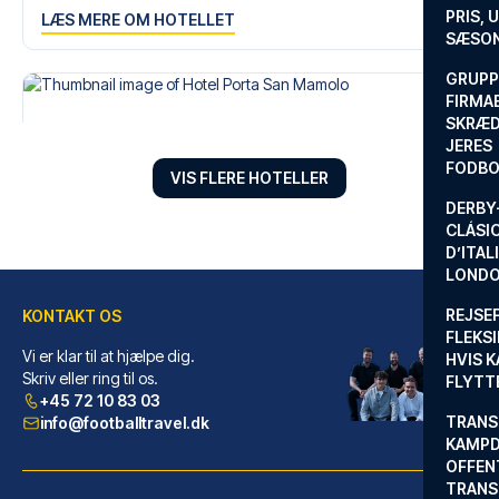
PRIS, 
LÆS MERE OM HOTELLET
SÆSON
GRUPP
FIRMA
SKRÆD
JERES
FODBO
VIS FLERE HOTELLER
DERBY-
CLÁSI
D’ITAL
LONDO
REJSE
KONTAKT OS
FLEKSI
Vi er klar til at hjælpe dig.
HVIS 
Hotel Porta San Mamolo
Skriv eller ring til os.
FLYTT
+45 72 10 83 03
Med et ophold ved Hotel Porta ...
TRANS
info@footballtravel.dk
LÆS MERE OM HOTELLET
KAMPD
OFFEN
TRANS