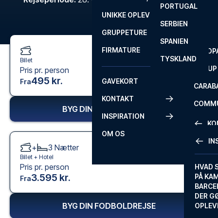
PORTUGAL
ROM
PRIMEI
UNIKKE OPLEVELSER
ANDRE
SERBIEN
SEVILLA
SCOTT
GRUPPETURE
PREMI
SPANIEN
FIRMATURE
EUROP
TYSKLAND
Billet
FA CUP
Pris pr. person
495 kr.
GAVEKORT
Fra
CARAB
KONTAKT
COMMU
BYG DIN FODBOLDREJSE
INSPIRATION
CONFE
KO
OM OS
IN
+
3
Nætter
KONTA
Billet +
Hotel
Pris pr. person
FAQ
HVAD 
3.595 kr.
PÅ KA
Fra
BILLET
BARCE
GARAN
DER G
BYG DIN FODBOLDREJSE
OPLEV
ETA-A