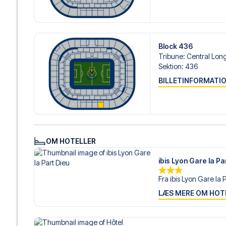
Vi tilbyder fodboldpakker til Lyon både med og uden fly, 
ønsker dette.
Hvis du derimod vælger en af vores komplette pakker ink
om check-in procedurer og flydetaljer sammen med dine 
Block 436
og fokusere på at nyde fodboldoplevelsen.
Tribune
:
Central Lon
Sektion
:
436
Sikker booking og personlig service
Din sikkerhed og oplevelse er vores højeste prioritet. Vi 
BILLETINFORMATI
din fodboldpakke og står klar med personlig service båd
eller
her
, hvis du har brug for hjælp til at bestille rejsen.
Er du klar til at rejse til Lyon og opleve stjernerne fra L
lad os hjælpe dig med at realisere din drøm om en fodbo
OM HOTELLER
ibis Lyon Gare la Pa
Fra ibis Lyon Gare la P
LÆS MERE OM HOT