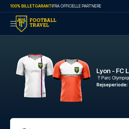
Skip to content
100% BILLETGARANTI
FRA OFFICIELLE PARTNERE
Lyon - FC L
Parc Olympiq
Rejseperiode
: