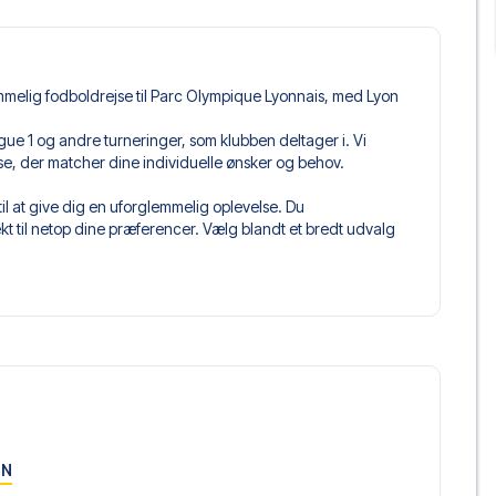
mmelig fodboldrejse til Parc Olympique Lyonnais, med Lyon
i Ligue 1 og andre turneringer, som klubben deltager i. Vi
jse, der matcher dine individuelle ønsker og behov.
il at give dig en uforglemmelig oplevelse. Du
 til netop dine præferencer. Vælg blandt et bredt udvalg
get og fleksible fly, der passer dig bedst.
 du kommer til at sidde, og hvad billettypen indeholder, hvis
llet, hvor der er mere inkluderet end selve billetten. Det kan
er. Hvis dette er inkluderet, vil det tydeligt fremgå, når
on, der passer til enhver smag og ethvert budget. Fra
oteller og prisvenlige alternativer – vi har noget for
 og pris. Det eneste du skal gøre er at vælge det hotel der
ON
m vi ikke tilbyder, så kontakt os, og vi vil se, hvad vi kan