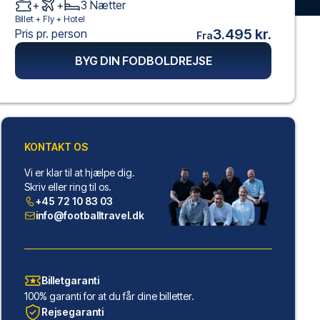
+
+
3
Nætter
Billet +
Fly
+
Hotel
3.495 kr.
Pris pr. person
Fra
BYG DIN FODBOLDREJSE
KONTAKT OS
Vi er klar til at hjælpe dig.
Skriv eller ring til os.
+45 72 10 83 03
info@footballtravel.dk
Billetgaranti
100% garanti for at du får dine billetter.
Rejsegaranti