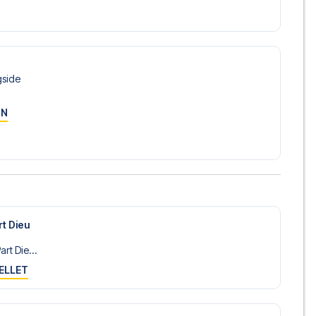
så du selv kan vælge at stå for flyplanlægningen, hvis du
lusive fly, vil du modtage al den nødvendige information
rejsedokumenter, så du kan rejse afsted med ro i sindet
gside
sørger for en problemfri bestillingsproces i forbindelse med
ON
e før og under rejsen. Vi er tilgængelige på
72108303
yon på Parc Olympique Lyonnais i Ligue 1? Kontakt os i dag, og
ldtur.
rt Dieu
art Die...
ELLET