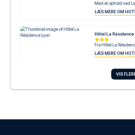
Med et ophold ved Le
LÆS MERE OM HOT
Hôtel La Résidence
Fra Hôtel La Résidence
LÆS MERE OM HOT
VIS FLE
Ho36 hostels
Fra Ho36 hostels i Lyon
LÆS MERE OM HOT
MOB Hotel Lyon Co
MOB Hotel Lyon Confl
LÆS MERE OM HOT