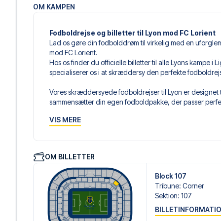
OM KAMPEN
Fodboldrejse og billetter til Lyon mod FC Lorient
Lad os gøre din fodbolddrøm til virkelig med en uforgle
mod FC Lorient.
Hos os finder du officielle billetter til alle Lyons kampe 
specialiserer os i at skræddersy den perfekte fodboldre
Vores skræddersyede fodboldrejser til Lyon er designet t
sammensætter din egen fodboldpakke, der passer perfekt
af fodboldbilletter, udvalgte hotel til enhver smag og bud
VIS MERE
Når du vælger din billettype, kan du se i hvilken sektion,
det er en hospitality-billet. En hospitality-billet, er en bi
eksempelvis være loungeadgang og/eller mad og drikkevar
OM BILLETTER
du vælger billettypen, og på dine rejsedokumenter.
Block 107
Vi tilbyder et bredt udvalg af håndplukkede hoteller i Ly
Tribune
:
Corner
luksuriøse 5-stjernede hoteller til charmerende boutiqueh
Sektion
:
107
enhver rejsende. Vi tager højde for beliggenhed, komfort
BILLETINFORMATI
passer dig bedst. Hvis du foretrækker et specifikt hotel, so
gøre.