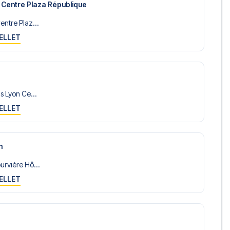
 Centre Plaza République
ntre Plaz...
ELLET
s Lyon Ce...
ELLET
n
urvière Hô...
ELLET