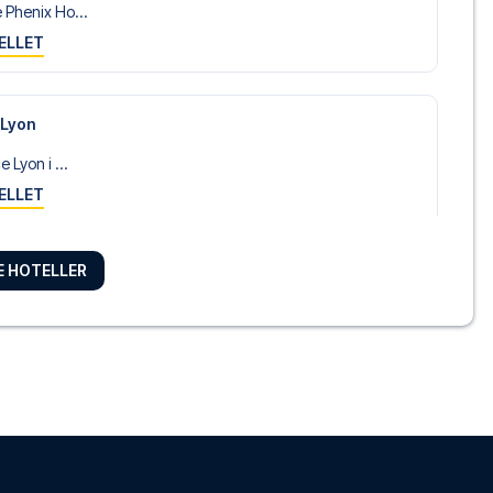
 Phenix Ho...
ELLET
 Lyon
 Lyon i ...
ELLET
RE HOTELLER
 (Lyon ...
ELLET
nfluence
uence har ...
ELLET