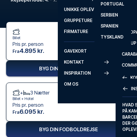
PORTUGAL
ROM
PRIMEI
UNIKKE OPLEVELSER
ANDRE
SERBIEN
SEVILLA
SCOTT
GRUPPETURE
PREMI
SPANIEN
FIRMATURE
EUROP
TYSKLAND
Billet
FA CUP
Pris pr. person
4.895 kr.
GAVEKORT
Fra
CARAB
KONTAKT
COMMU
BYG DIN FODBOLDREJSE
INSPIRATION
CONFE
KO
OM OS
IN
+
3
Nætter
KONTA
Billet +
Hotel
Pris pr. person
FAQ
HVAD 
6.095 kr.
PÅ KA
Fra
BILLET
BARCE
GARAN
DER G
BYG DIN FODBOLDREJSE
OPLEV
ETA-A