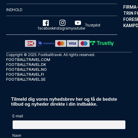
FIRMA
INDHOLD
TRIN F
FORES
Trustpilot
KAMP
facebook
instagram
youtube
Copyright © 2025.
Footballtravel
. All rights reserved.
FOOTBALLTRAVEL.COM
FOOTBALLTRAVEL.DK
FOOTBALLTRAVEL.NO
FOOTBALLTRAVEL.FI
FOOTBALLTRAVEL.SE
Mercure Düsseldorf City Center
Tilmeld dig vores nyhedsbrev her og få de bedste
Med et ophold ved Mercure Düss...
tilbud og nyheder direkte i din indbakke.
LÆS MERE OM HOTELLET
E-mail
Navn