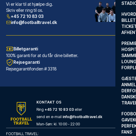
STADI
Vi er klar til at hjælpe dig.
PLAZA Hotel Gelsenkirchen
Skriv eller ring til os.
Fra PLAZA Hotel Gelsenkirchen ...
HVORD
+45 72 10 83 03
BILLET
LÆS MERE OM HOTELLET
info@footballtravel.dk
TICKET
AFHEN
PREMI
Billetgaranti
HOSPIT
100% garanti for at du får dine billetter.
SAMME
LOUNG
Rejsegaranti
FORPL
Rejsegarantifonden # 3318
GÆST
ANMEL
DERFO
DANSK
KONTAKT OS
TRAVE
Ring
+45 72 10 83 03
eller
FODBO
send en e-mail
info@footballtravel.dk
Good Morning Gelsenkirchen City
GAVEK
Med et ophold ved Good Morning...
Man
-
Søn
: kl.
10:00
-
22:00
PERFEK
FANS
LÆS MERE OM HOTELLET
FOOTBALL TRAVEL: