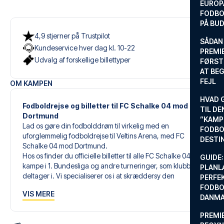
EUROP
FODBO
PÅ BU
4,9 stjerner på Trustpilot
SÅDAN
Kundeservice hver dag kl. 10-22
PREMIE
Udvalg af forskellige billettyper
FØRST
AT BEG
FEJL
OM KAMPEN
HVAD 
Fodboldrejse og billetter til FC Schalke 04 mod
TIL DE
Dortmund
”KAMP
Lad os gøre din fodbolddrøm til virkelig med en
FODBO
uforglemmelig fodboldrejse til Veltins Arena, med FC
DESTI
Schalke 04 mod Dortmund.
Hos os finder du officielle billetter til alle FC Schalke 04s
GUIDE:
kampe i 1. Bundesliga og andre turneringer, som klubben
PLANL
deltager i. Vi specialiserer os i at skræddersy den
PERFE
perfekte fodboldrejse, der matcher dine individuelle
FODBO
VIS MERE
ønsker og behov.
DANM
PREMI
Vores skræddersyede fodboldrejser til FC Schalke 04 er