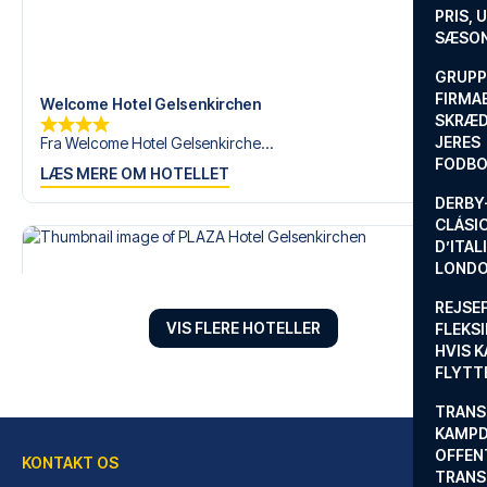
drøm om en fodboldtur.
PRIS, 
SÆSON
GRUPP
FIRMA
Welcome Hotel Gelsenkirchen
SKRÆD
JERES
Fra Welcome Hotel Gelsenkirche...
FODBO
LÆS MERE OM HOTELLET
DERBY-
CLÁSI
D’ITAL
LONDO
REJSE
VIS FLERE HOTELLER
FLEKSI
HVIS 
FLYTT
TRANS
KAMPD
OFFEN
KONTAKT OS
TRANS