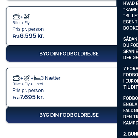
HVAD 
“KAMP
“BILL
+
EGENTL
Billet +
Fly
BOOKE
Pris pr. person
6.595 kr.
Fra
SÅDAN
DU FO
SPANIE
BYG DIN FODBOLDREJSE
DER G
7 FORS
FODBO
+
+
3
Nætter
I EURO
Billet +
Fly
+
Hotel
TIL DI
Pris pr. person
7.695 kr.
Fra
FODBO
ENGLA
FALDG
BYG DIN FODBOLDREJSE
DEN TR
KAMP
2. BUN