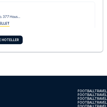
. 377 Hous...
ELLET
RE HOTELLER
e
tel The Ex...
ELLET
hotel
hotel i ...
ELLET
FOOTBALLTRAVEL
FOOTBALLTRAVEL
FOOTBALLTRAVEL
FOOTBALLTRAVEL.
FOOTBALLTRAVEL
 - Digital Access