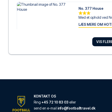
No. 377 House
Med et ophold ved No
LÆS MERE OM HOT
VIS FLE
Hotel The Exchang
Med et ophold ved Ho
LÆS MERE OM HOT
Amsterdam ID Apart
Fra Amsterdam ID Apart
LÆS MERE OM HOT
KONTAKT OS
Ring
+45 72 10 83 03
eller
send en e-mail
info@footballtravel.dk
Hotel Vondel Garden