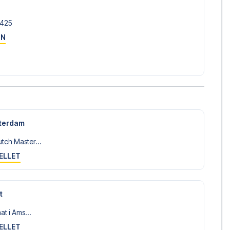
​425
ON
sterdam
tch Master...
ELLET
t
at i Ams...
ELLET