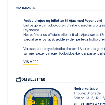
OM KAMPEN
Fodboldrejse og billetter til Ajax mod Feyenoord
Lad os gøre din fodbolddrøm til virkelig med en uforgle
Feyenoord.
Hos os finder du officielle billetter til alle Ajaxs kampe i
specialiserer os i at skræddersy den perfekte fodboldre
Vores skræddersyede fodboldrejser til Ajax er designet t
sammensætter din egen fodboldpakke, der passer perfekt
af fodboldbilletter, udvalgte hotel til enhver smag og bud
VIS MERE
Når du vælger din billettype, kan du se i hvilken sektion,
det er en hospitality-billet. En hospitality-billet, er en bi
eksempelvis være loungeadgang og/eller mad og drikkevar
OM BILLETTER
du vælger billettypen, og på dine rejsedokumenter.
Nedre kortside
Vi tilbyder et bredt udvalg af håndplukkede hoteller i 
Tribune
:
Shortside
Fra luksuriøse 5-stjernede hoteller til charmerende bouti
Sektion
:
13-15/​112-116
enhver rejsende. Vi tager højde for beliggenhed, komfort
BILLETINFORMATI
passer dig bedst. Hvis du foretrækker et specifikt hotel, so