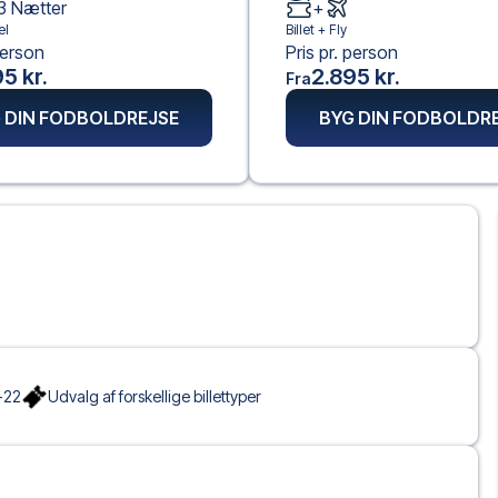
3
Nætter
+
el
Billet +
Fly
person
Pris pr. person
5 kr.
2.895 kr.
Fra
 DIN FODBOLDREJSE
BYG DIN FODBOLDR
-22
Udvalg af forskellige billettyper