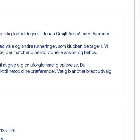
mmelig fodboldrejse til Johan Cruijff ArenA, med Ajax mod
 Eredivisie og andre turneringer, som klubben deltager i. Vi
jse, der matcher dine individuelle ønsker og behov.
il at give dig en uforglemmelig oplevelse. Du
 til netop dine præferencer. Vælg blandt et bredt udvalg
get og fleksible fly, der passer dig bedst.
 du kommer til at sidde, og hvad billettypen indeholder, hvis
llet, hvor der er mere inkluderet end selve billetten. Det kan
er. Hvis dette er inkluderet, vil det tydeligt fremgå, når
Amsterdam, der passer til enhver smag og ethvert budget.
quehoteller og prisvenlige alternativer – vi har noget for
/​125-129
 og pris. Det eneste du skal gøre er at vælge det hotel der
ON
m vi ikke tilbyder, så kontakt os, og vi vil se, hvad vi kan