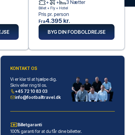
+
+
3
Nætter
Billet +
Fly
+
Hotel
Pris pr. person
4.395 kr.
Fra
EJSE
BYG DIN FODBOLDREJSE
KONTAKT OS
Vi er klar til at hjælpe dig.
Skriv eller ring til os.
+45 72 10 83 03
info@footballtravel.dk
Billetgaranti
100% garanti for at du får dine billetter.