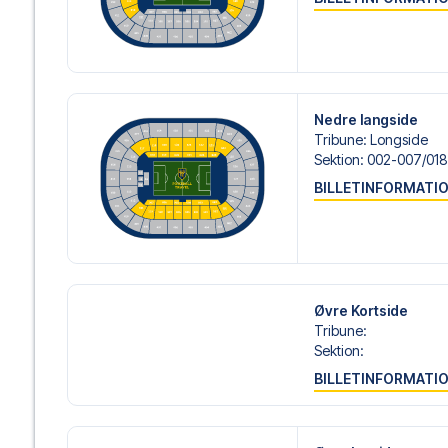
gøre.
Vi tilbyder fodboldpakker til Ajax både med og uden fly, 
ønsker dette.
Hvis du derimod vælger en af vores komplette pakker ink
om check-in procedurer og flydetaljer sammen med dine 
og fokusere på at nyde fodboldoplevelsen.
Nedre langside
Tribune
:
Longside
Sikker booking og personlig service
Sektion
:
002-007/​018-
Din sikkerhed og oplevelse er vores højeste prioritet. Vi 
BILLETINFORMATI
din fodboldpakke og står klar med personlig service båd
eller
her
, hvis du har brug for hjælp til at bestille rejsen.
Er du klar til at rejse til Amsterdam og opleve stjernerne 
og lad os hjælpe dig med at realisere din drøm om en fo
Øvre Kortside
Tribune
:
Sektion
:
BILLETINFORMATI