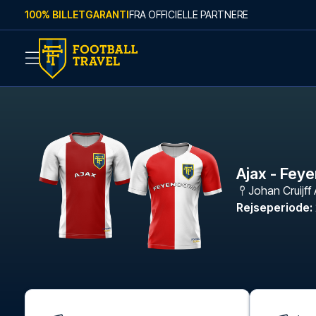
Skip to content
100% BILLETGARANTI
FRA OFFICIELLE PARTNERE
Ajax - Fey
Johan Cruijff
Rejseperiode
: