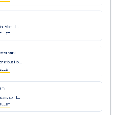
linkMama ha...
ELLET
esterpark
nscious Ho...
ELLET
dam
dam, som l...
ELLET