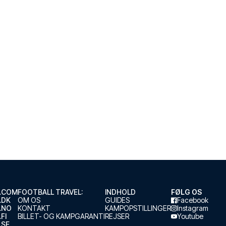
.COM
FOOTBALL TRAVEL:
INDHOLD
FØLG OS
.DK
OM OS
GUIDES
Facebook
.NO
KONTAKT
KAMPOPSTILLINGER
Instagram
FI
BILLET- OG KAMPGARANTI
REJSER
Youtube
.SE