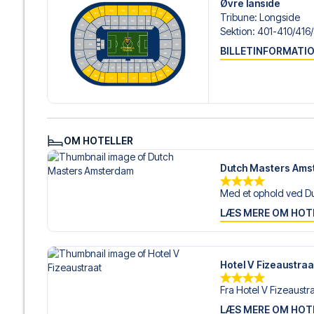
Øvre lanside
Tribune
:
Longside
Sektion
:
401-410/​416/
BILLETINFORMATI
OM HOTELLER
Dutch Masters Am
Med et ophold ved Du
LÆS MERE OM HOT
Hotel V Fizeaustraa
Fra Hotel V Fizeaustra
LÆS MERE OM HOT