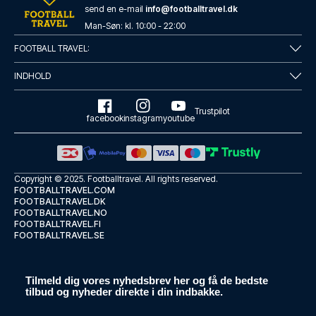
send en e-mail
info@footballtravel.dk
Hotel Football, Old Trafford, a Tribute Portfolio Hotel
Man
-
Søn
: kl.
10:00
-
22:00
Fra Hotel Football, Old Traffo...
FOOTBALL TRAVEL:
LÆS MERE OM HOTELLET
INDHOLD
Trustpilot
facebook
instagram
youtube
Copyright © 2025.
Footballtravel
. All rights reserved.
FOOTBALLTRAVEL.COM
FOOTBALLTRAVEL.DK
FOOTBALLTRAVEL.NO
FOOTBALLTRAVEL.FI
FOOTBALLTRAVEL.SE
Holiday Inn Manchester - City Centre by IHG
Tilmeld dig vores nyhedsbrev her og få de bedste
tilbud og nyheder direkte i din indbakke.
Holiday Inn Manchester - City ...