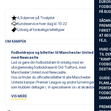
EUROP
FODBO
PÅ BU
4,9 stjerner på Trustpilot
SÅDAN
Kundeservice hver dag kl. 10-22
PREMIE
Udvalg af forskellige billettyper
FØRST
AT BEG
FEJL
OM KAMPEN
HVAD 
Fodboldrejse og billetter til Manchester United
TIL DE
mod Newcastle
”KAMP
Lad os gøre din fodbolddrøm til virkelig med en
FODBO
uforglemmelig fodboldrejse til Old Trafford, med
DESTI
Manchester United mod Newcastle.
Hos os finder du officielle billetter til alle Manchester
GUIDE:
Uniteds kampe i Premier League og andre turneringer,
PLANL
som klubben deltager i. Vi specialiserer os i at skræddersy
PERFE
den perfekte fodboldrejse, der matcher dine individuelle
FODBO
VIS MERE
ønsker og behov.
DANM
PREMI
Vores skræddersyede fodboldrejser til Manchester