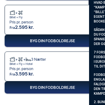
HVAD 
“KAMP
“BILL
+
EGENTL
Billet +
Fly
BOOKE
Pris pr. person
2.595 kr.
Fra
SÅDAN
DU FO
SPANIE
BYG DIN FODBOLDREJSE
DER G
7 FORS
FODBO
+
+
3
Nætter
I EURO
Billet +
Fly
+
Hotel
TIL DI
Pris pr. person
3.595 kr.
Fra
FODBO
ENGLA
FALDG
BYG DIN FODBOLDREJSE
DEN TR
KAMP
2. BUN