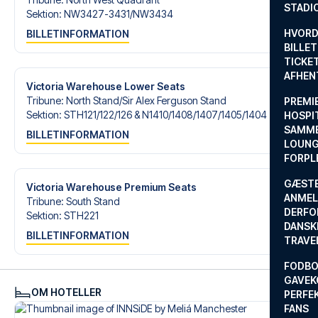
STADI
Sektion
:
NW3427-3431/​NW3434
HVORD
BILLETINFORMATION
BILLET
TICKET
AFHEN
Victoria Warehouse Lower Seats
Tribune
:
North Stand/​Sir Alex Ferguson Stand
PREMI
Sektion
:
STH121/​122/​126 & N1410/​1408/​1407/​1405/​1404
HOSPIT
SAMME
BILLETINFORMATION
LOUNG
FORPL
GÆST
Victoria Warehouse Premium Seats
ANMEL
Tribune
:
South Stand
DERFO
Sektion
:
STH221
DANSK
BILLETINFORMATION
TRAVE
FODBO
GAVEK
OM HOTELLER
PERFEK
FANS