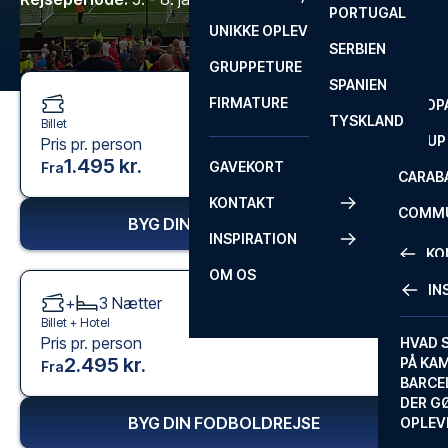
PORTUGAL
ROM
PRIMEI
UNIKKE OPLEVELSER
ANDRE
SERBIEN
SEVILLA
SCOTT
GRUPPETURE
PREMI
SPANIEN
FIRMATURE
EUROP
TYSKLAND
Billet
FA CUP
Pris pr. person
1.495 kr.
GAVEKORT
Fra
CARAB
KONTAKT
COMMU
BYG DIN FODBOLDREJSE
INSPIRATION
CONFE
KO
OM OS
IN
+
3
Nætter
KONTA
Billet +
Hotel
Pris pr. person
FAQ
HVAD 
2.495 kr.
PÅ KA
Fra
BILLET
BARCE
GARAN
DER G
BYG DIN FODBOLDREJSE
OPLEV
ETA-A