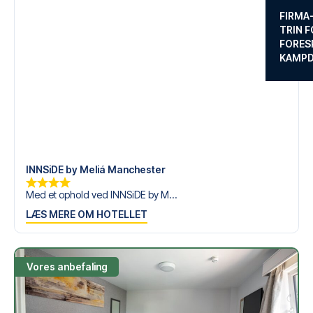
FIRMA
TRIN F
FORES
KAMP
INNSiDE by Meliá Manchester
Med et ophold ved INNSiDE by M...
LÆS MERE OM HOTELLET
Vores anbefaling