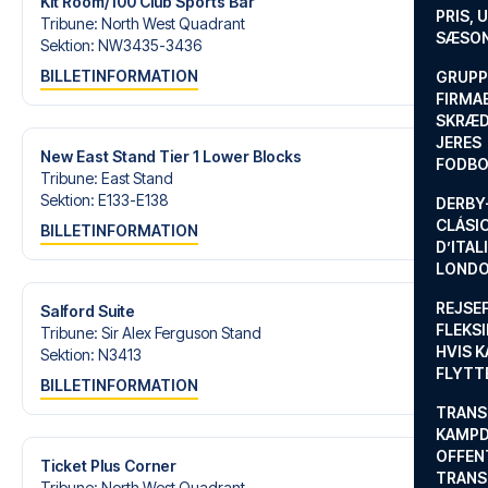
Kit Room/100 Club Sports Bar
drøm om en fodboldtur.
PRIS, 
Tribune
:
North West Quadrant
SÆSON
Sektion
:
NW3435-3436
BILLETINFORMATION
GRUPP
FIRMA
SKRÆD
JERES
New East Stand Tier 1 Lower Blocks
FODBO
Tribune
:
East Stand
Sektion
:
E133-E138
DERBY-
CLÁSI
BILLETINFORMATION
D’ITAL
LONDO
REJSE
Salford Suite
FLEKSI
Tribune
:
Sir Alex Ferguson Stand
HVIS 
Sektion
:
N3413
FLYTT
BILLETINFORMATION
TRANS
KAMPD
OFFEN
Ticket Plus Corner
TRANS
Tribune
:
North West Quadrant