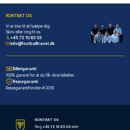
KONTAKT OS
The Alan
Vi er klar til at hjælpe dig.
Skriv eller ring til os.
Med et ophold ved The Alan i c...
+45 72 10 83 03
info@footballtravel.dk
LÆS MERE OM HOTELLET
Billetgaranti
100% garanti for at du får dine billetter.
Rejsegaranti
Rejsegarantifonden # 3318
KONTAKT OS
Ring
+45 72 10 83 03
eller