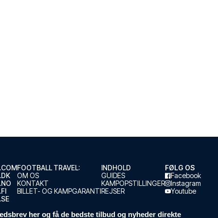
.COM
FOOTBALL TRAVEL:
INDHOLD
FØLG OS
.DK
OM OS
GUIDES
Facebook
.NO
KONTAKT
KAMPOPSTILLINGER
Instagram
FI
BILLET- OG KAMPGARANTI
REJSER
Youtube
.SE
edsbrev her og få de bedste tilbud og nyheder direkte