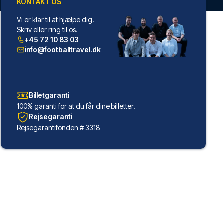
KONTAKT OS
Vi er klar til at hjælpe dig.
Skriv eller ring til os.
+45 72 10 83 03
info@footballtravel.dk
Billetgaranti
100% garanti for at du får dine billetter.
Rejsegaranti
Rejsegarantifonden # 3318