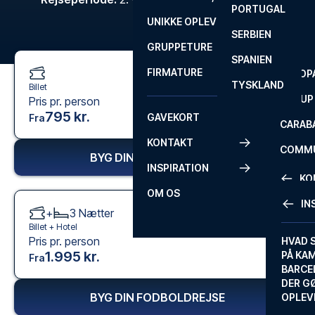
PORTUGAL
ROM
PRIMEI
UNIKKE OPLEVELSER
ANDRE
SERBIEN
SEVILLA
SCOTT
GRUPPETURE
PREMI
SPANIEN
FIRMATURE
EUROP
TYSKLAND
Billet
FA CUP
Pris pr. person
795 kr.
GAVEKORT
Fra
CARAB
KONTAKT
COMMU
BYG DIN FODBOLDREJSE
INSPIRATION
CONFE
KO
OM OS
IN
+
3
Nætter
KONTA
Billet +
Hotel
Pris pr. person
FAQ
HVAD 
1.995 kr.
PÅ KA
Fra
BILLET
BARCE
GARAN
DER G
BYG DIN FODBOLDREJSE
OPLEV
ETA-A