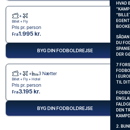
HVAD 
“KAMP
“BILL
+
EGENTL
Billet +
Fly
BOOKE
Pris pr. person
1.995 kr.
Fra
SÅDAN
DU FO
SPANIE
BYG DIN FODBOLDREJSE
DER G
7 FORS
FODBO
+
+
3
Nætter
I EURO
Billet +
Fly
+
Hotel
TIL DI
Pris pr. person
3.195 kr.
Fra
FODBO
ENGLA
FALDG
BYG DIN FODBOLDREJSE
DEN TR
KAMP
2. BUN