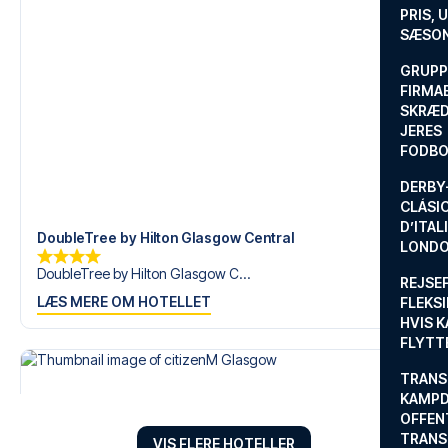
fodboldtur.
PRIS, 
SÆSON
GRUPP
FIRMA
SKRÆD
JERES
FODBO
DERBY-
CLÁSI
D’ITAL
DoubleTree by Hilton Glasgow Central
LONDO
DoubleTree by Hilton Glasgow C...
REJSE
LÆS MERE OM HOTELLET
FLEKSI
HVIS 
FLYTT
TRANS
KAMPD
OFFEN
TRANS
VIS FLERE HOTELLER