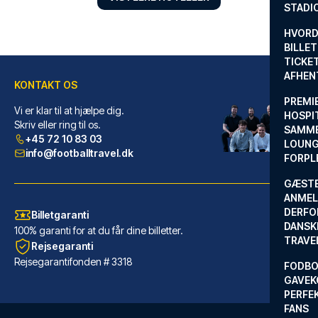
STADI
HVORD
BILLET
TICKET
AFHEN
KONTAKT OS
PREMI
Vi er klar til at hjælpe dig.
HOSPIT
citizenM Glasgow
Skriv eller ring til os.
SAMME
+45 72 10 83 03
LOUNG
CitizenM Glasgow ligger i hjer...
info@footballtravel.dk
FORPL
LÆS MERE OM HOTELLET
GÆST
ANMEL
DERFO
Billetgaranti
DANSK
100% garanti for at du får dine billetter.
TRAVE
Rejsegaranti
Rejsegarantifonden # 3318
FODBO
GAVEK
PERFEK
FANS