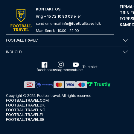
FIRMA
KONTAKT OS
TRIN F
Ring
+45 72 10 83 03
eller
FORES
send en e-mail
info@footballtravel.dk
KAMP
Maldron Hotel Glasgow City
Man
-
Søn
: kl.
10:00
-
22:00
Med et ophold ved Maldron Hote...
FOOTBALL TRAVEL:
LÆS MERE OM HOTELLET
INDHOLD
Trustpilot
facebook
instagram
youtube
Copyright © 2025.
Footballtravel
. All rights reserved.
FOOTBALLTRAVEL.COM
FOOTBALLTRAVEL.DK
FOOTBALLTRAVEL.NO
FOOTBALLTRAVEL.FI
FOOTBALLTRAVEL.SE