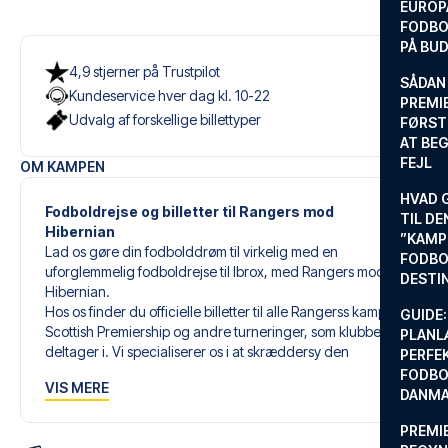
EUROP
FODBO
PÅ BU
4,9 stjerner på Trustpilot
SÅDAN
Kundeservice hver dag kl. 10-22
PREMIE
Udvalg af forskellige billettyper
FØRST
AT BEG
FEJL
OM KAMPEN
HVAD 
Fodboldrejse og billetter til Rangers mod
TIL DE
Hibernian
”KAMP
Lad os gøre din fodbolddrøm til virkelig med en
FODBO
uforglemmelig fodboldrejse til Ibrox, med Rangers mod
DESTI
Hibernian.
Hos os finder du officielle billetter til alle Rangerss kampe i
GUIDE:
Scottish Premiership og andre turneringer, som klubben
PLANL
deltager i. Vi specialiserer os i at skræddersy den
PERFE
perfekte fodboldrejse, der matcher dine individuelle
FODBO
VIS MERE
ønsker og behov.
DANM
PREMI
Vores skræddersyede fodboldrejser til Rangers er