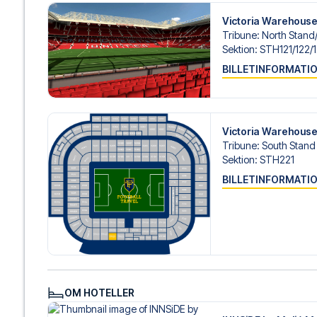
Victoria Warehous
Tribune
:
North Stand/
Sektion
:
STH121/​122/​
BILLETINFORMATI
Victoria Warehous
Tribune
:
South Stand
Sektion
:
STH221
BILLETINFORMATI
OM HOTELLER