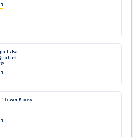
ON
ports Bar
Quadrant
36
ON
r 1 Lower Blocks
ON