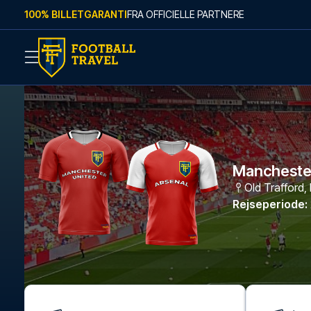
Skip to content
100% BILLETGARANTI
FRA OFFICIELLE PARTNERE
Manchester
Old Trafford
,
Rejseperiode
: