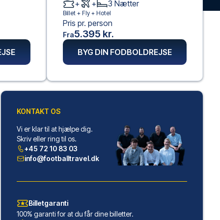
+
+
3
Nætter
Billet +
Fly
+
Hotel
Pris pr. person
5.395 kr.
Fra
EJSE
BYG DIN FODBOLDREJSE
KONTAKT OS
Vi er klar til at hjælpe dig.
Skriv eller ring til os.
+45 72 10 83 03
info@footballtravel.dk
Billetgaranti
100% garanti for at du får dine billetter.