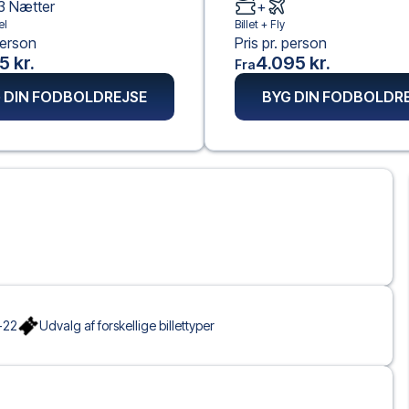
3
Nætter
+
el
Billet +
Fly
person
Pris pr. person
5 kr.
4.095 kr.
Fra
 DIN FODBOLDREJSE
BYG DIN FODBOLDR
-22
Udvalg af forskellige billettyper