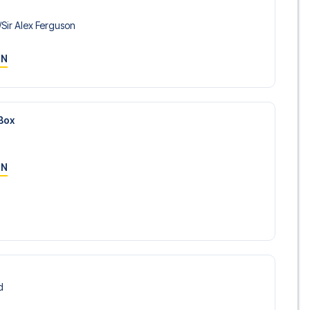
​Sir Alex Ferguson
ON
Box
ON
d