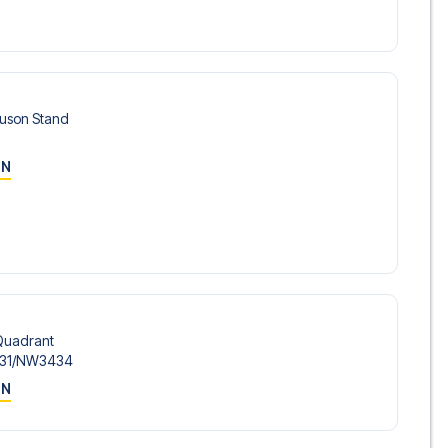
guson Stand
ON
Quadrant
31/​NW3434
ON