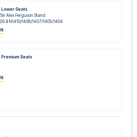
e Lower Seats
​Sir Alex Ferguson Stand
126 & N1410/​1408/​1407/​1405/​1404
ON
e Premium Seats
ON