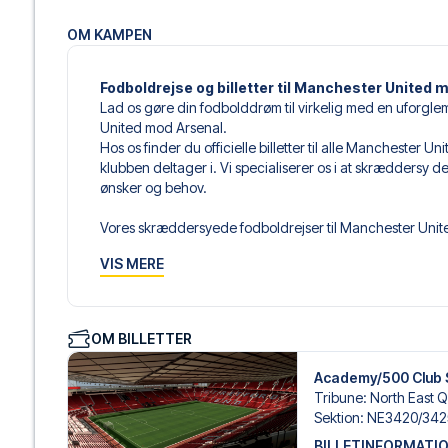
OM KAMPEN
Fodboldrejse og billetter til Manchester United 
Lad os gøre din fodbolddrøm til virkelig med en uforgle
United mod Arsenal.
Hos os finder du officielle billetter til alle Manchester
klubben deltager i. Vi specialiserer os i at skræddersy 
ønsker og behov.
Vores skræddersyede fodboldrejser til Manchester United
Du sammensætter din egen fodboldpakke, der passer perf
VIS MERE
udvalg af fodboldbilletter, udvalgte hotel til enhver smag
Når du vælger din billettype, kan du se i hvilken sektion,
det er en hospitality-billet. En hospitality-billet, er en bi
OM BILLETTER
eksempelvis være loungeadgang og/eller mad og drikkevar
du vælger billettypen, og på dine rejsedokumenter.
Academy/500 Club 
Tribune
:
North East 
Vi tilbyder et bredt udvalg af håndplukkede hoteller i M
Sektion
:
NE3420/​342
Fra luksuriøse 5-stjernede hoteller til charmerende bouti
BILLETINFORMATI
enhver rejsende. Vi tager højde for beliggenhed, komfort