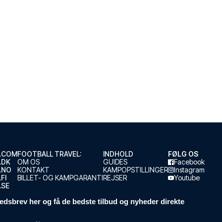
.COM
FOOTBALL TRAVEL:
INDHOLD
FØLG OS
.DK
OM OS
GUIDES
Facebook
.NO
KONTAKT
KAMPOPSTILLINGER
Instagram
FI
BILLET- OG KAMPGARANTI
REJSER
Youtube
.SE
edsbrev her og få de bedste tilbud og nyheder direkte