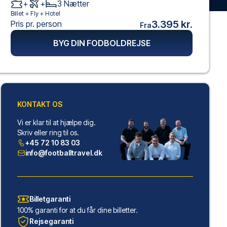
+
+
3
Nætter
Billet +
Fly
+
Hotel
3.395 kr.
Pris pr. person
Fra
BYG DIN FODBOLDREJSE
KONTAKT OS
Vi er klar til at hjælpe dig.
Skriv eller ring til os.
+45 72 10 83 03
info@footballtravel.dk
Billetgaranti
100% garanti for at du får dine billetter.
Rejsegaranti