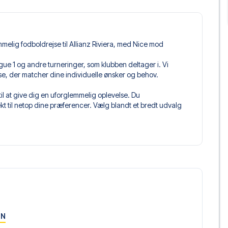
melig fodboldrejse til Allianz Riviera, med Nice mod
i Ligue 1 og andre turneringer, som klubben deltager i. Vi
jse, der matcher dine individuelle ønsker og behov.
il at give dig en uforglemmelig oplevelse. Du
 til netop dine præferencer. Vælg blandt et bredt udvalg
get og fleksible fly, der passer dig bedst.
 du kommer til at sidde, og hvad billettypen indeholder, hvis
llet, hvor der er mere inkluderet end selve billetten. Det kan
er. Hvis dette er inkluderet, vil det tydeligt fremgå, når
ce, der passer til enhver smag og ethvert budget. Fra
oteller og prisvenlige alternativer – vi har noget for
 og pris. Det eneste du skal gøre er at vælge det hotel der
ON
m vi ikke tilbyder, så kontakt os, og vi vil se, hvad vi kan