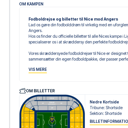
OM KAMPEN
Fodboldrejse og billetter til Nice mod Angers
Lad os gøre din fodbolddrøm til virkelig med en uforglem
Angers.
Hos os finder du officielle billetter til alle Nices kampe 
specialiserer os i at skræddersy den perfekte fodboldre
Vores skræddersyede fodboldrejser til Nice er designet t
sammensætter din egen fodboldpakke, der passer perfekt
af fodboldbilletter, udvalgte hotel til enhver smag og bud
VIS MERE
Når du vælger din billettype, kan du se i hvilken sektion,
det er en hospitality-billet. En hospitality-billet, er en bi
eksempelvis være loungeadgang og/eller mad og drikkevar
OM BILLETTER
du vælger billettypen, og på dine rejsedokumenter.
Nedre Kortside
Vi tilbyder et bredt udvalg af håndplukkede hoteller i Ni
Tribune
:
Shortside
luksuriøse 5-stjernede hoteller til charmerende boutiqueh
Sektion
:
Shortside
enhver rejsende. Vi tager højde for beliggenhed, komfort
BILLETINFORMATI
passer dig bedst. Hvis du foretrækker et specifikt hotel, so
gøre.