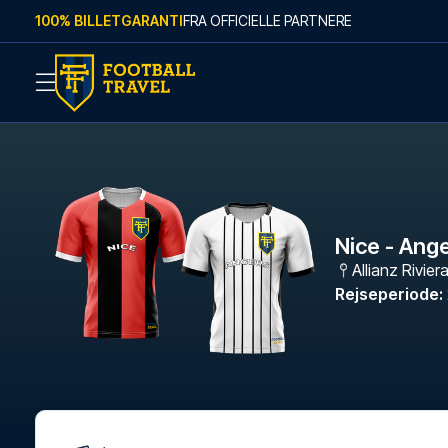
Skip to content
100% BILLETGARANTI
FRA OFFICIELLE PARTNERE
Nice - Ang
Allianz Rivier
Rejseperiode
: