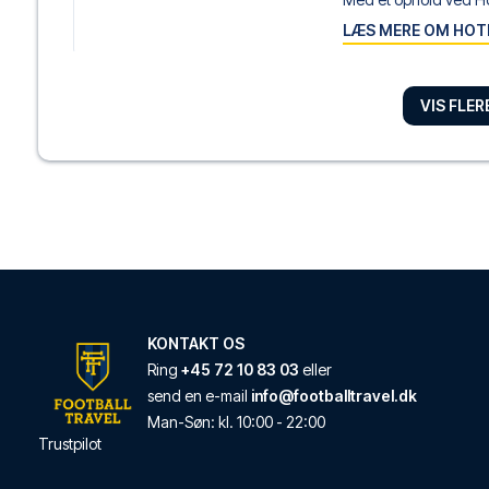
LÆS MERE OM HOT
VIS FLE
Holiday Inn Nice by
Med et ophold ved Hol
LÆS MERE OM HOT
ibis Nice Centre N
Ibis Nice Centre Notre
LÆS MERE OM HOT
KONTAKT OS
Ring
+45 72 10 83 03
eller
send en e-mail
info@footballtravel.dk
Villa Saint Exupéry 
Man
-
Søn
: kl.
10:00
-
22:00
Villa Saint Exupéry Be
Trustpilot
LÆS MERE OM HOT