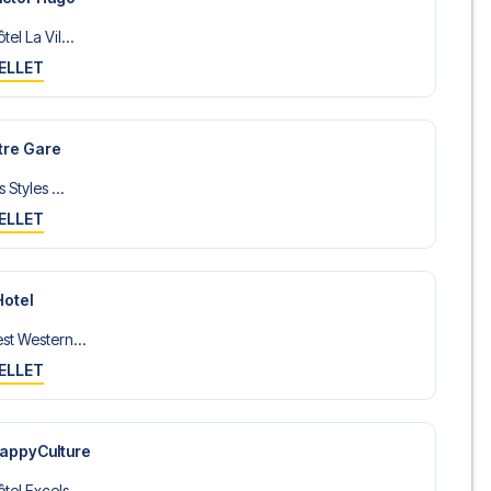
el La Vil...
ELLET
ntre Gare
 Styles ...
ELLET
Hotel
st Western...
ELLET
HappyCulture
el Excels...