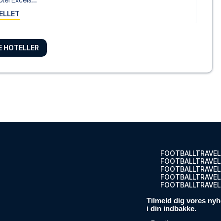
ELLET
RE HOTELLER
 IHG
iday Inn ...
ELLET
otre Dame
 Dame li...
ELLET
FOOTBALLTRAVEL
FOOTBALLTRAVEL
FOOTBALLTRAVEL
FOOTBALLTRAVEL.
FOOTBALLTRAVEL
Beach - Hostel
ach - Ho...
Tilmeld dig vores nyh
i din indbakke.
ELLET