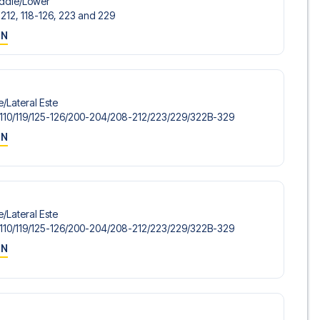
ddle/​Lower
-212, 118-126, 223 and 229
ON
/​Lateral Este
110/​119/​125-126/​200-204/​208-212/​223/​229/​322B-329
ON
/​Lateral Este
110/​119/​125-126/​200-204/​208-212/​223/​229/​322B-329
ON