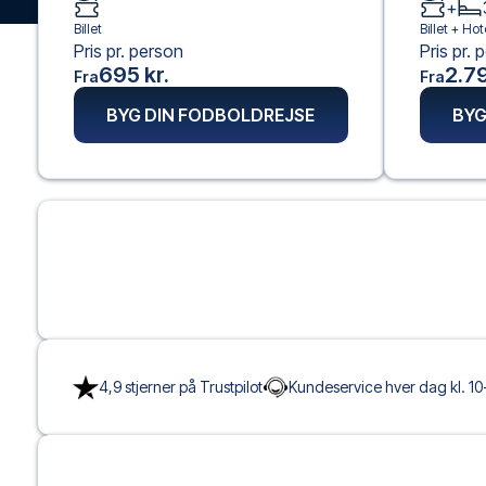
+
Billet
Billet +
Hot
Pris pr. person
Pris pr. 
695 kr.
2.79
Fra
Fra
BYG DIN FODBOLDREJSE
BYG
4,9 stjerner på Trustpilot
Kundeservice hver dag kl. 10