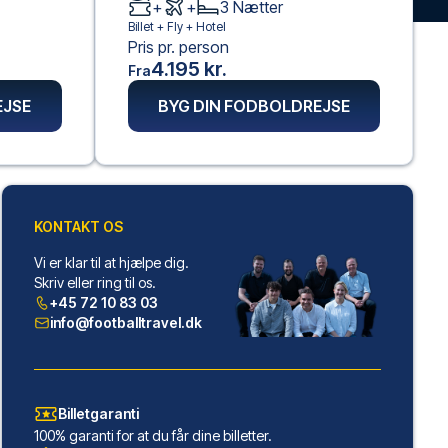
+
+
3
Nætter
Billet +
Fly
+
Hotel
Pris pr. person
4.195 kr.
Fra
EJSE
BYG DIN FODBOLDREJSE
KONTAKT OS
Vi er klar til at hjælpe dig.
Skriv eller ring til os.
+45 72 10 83 03
info@footballtravel.dk
Billetgaranti
100% garanti for at du får dine billetter.