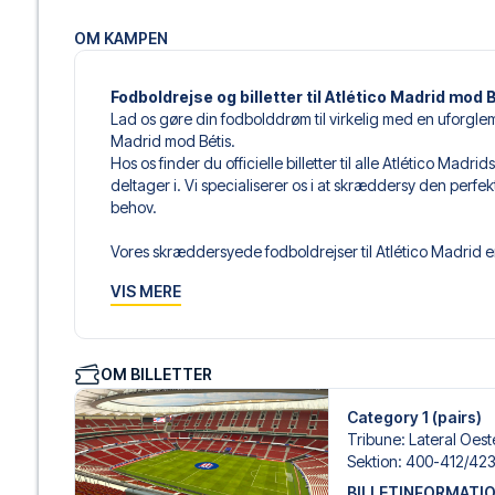
OM KAMPEN
Fodboldrejse og billetter til Atlético Madrid mod 
Lad os gøre din fodbolddrøm til virkelig med en uforglem
Madrid mod Bétis.
Hos os finder du officielle billetter til alle Atlético Ma
deltager i. Vi specialiserer os i at skræddersy den perfe
behov.
Vores skræddersyede fodboldrejser til Atlético Madrid er
sammensætter din egen fodboldpakke, der passer perfekt
VIS MERE
af fodboldbilletter, udvalgte hotel til enhver smag og bud
Når du vælger din billettype, kan du se i hvilken sektion,
det er en hospitality-billet. En hospitality-billet, er en bi
OM BILLETTER
eksempelvis være loungeadgang og/eller mad og drikkevar
du vælger billettypen, og på dine rejsedokumenter.
Category 1 (pairs)
Tribune
:
Lateral Oeste
Vi tilbyder et bredt udvalg af håndplukkede hoteller i M
Sektion
:
400-412/​423
luksuriøse 5-stjernede hoteller til charmerende boutiqueh
BILLETINFORMATI
enhver rejsende. Vi tager højde for beliggenhed, komfort