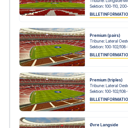
Tribune
:
Longside Mi
Sektion
:
100-110, 200
BILLETINFORMATI
Premium (pairs)
Tribune
:
Lateral Oeste
Sektion
:
100-102/​108-
BILLETINFORMATI
Premium (triples)
Tribune
:
Lateral Oeste
Sektion
:
100-102/​108-
BILLETINFORMATI
Øvre Langside