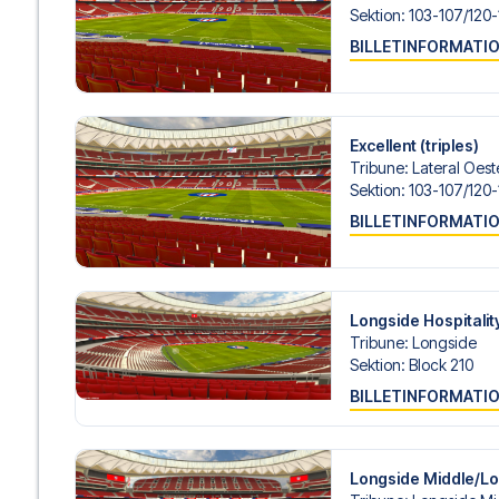
Sektion
:
103-107/​120
BILLETINFORMATI
Excellent (triples)
Tribune
:
Lateral Oeste
Sektion
:
103-107/​120
BILLETINFORMATI
Longside Hospitalit
Tribune
:
Longside
Sektion
:
Block 210
BILLETINFORMATI
Longside Middle/L