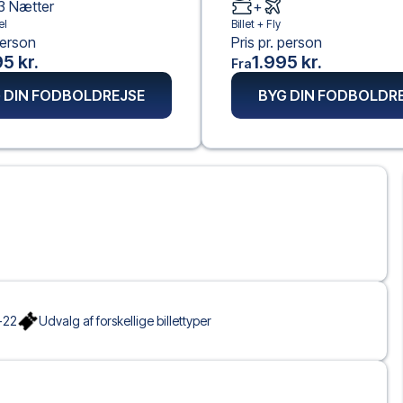
3
Nætter
+
el
Billet +
Fly
person
Pris pr. person
5 kr.
1.995 kr.
Fra
 DIN FODBOLDREJSE
BYG DIN FODBOLDR
-22
Udvalg af forskellige billettyper