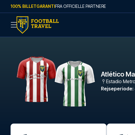
Skip to content
100% BILLETGARANTI
FRA OFFICIELLE PARTNERE
Atlético Ma
Estadio Metr
Rejseperiode
: