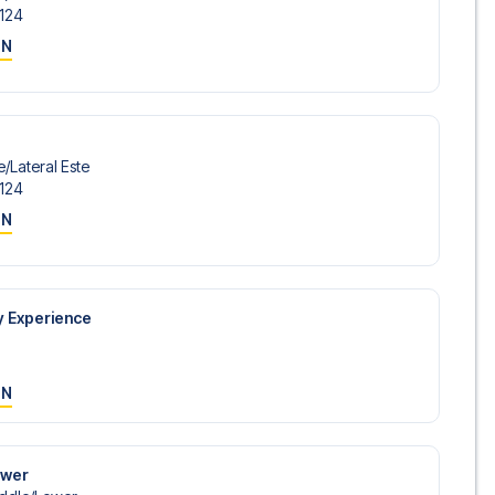
-124
ON
/​Lateral Este
-124
ON
y Experience
ON
ower