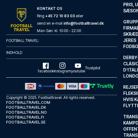
PRIS, 
KONTAKT OS
SÆSON
Ring
+45 72 10 83 03
eller
GRUPP
send en e-mail
info@footballtravel.dk
FIRMA
Man
-
Søn
: kl.
10:00
-
22:00
SKRÆD
JERES
FOOTBALL TRAVEL:
FODBO
INDHOLD
DERBY-
CLÁSI
Trustpilot
D’ITAL
facebook
instagram
youtube
LONDO
REJSE
FLEKSI
Copyright © 2025.
Footballtravel
. All rights reserved.
HVIS 
FOOTBALLTRAVEL.COM
FLYTT
FOOTBALLTRAVEL.DK
FOOTBALLTRAVEL.NO
TRANS
FOOTBALLTRAVEL.FI
FOOTBALLTRAVEL.SE
KAMPD
OFFEN
TRANS