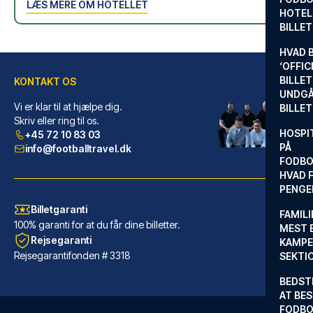
LÆS MERE OM HOTELLET
HOTEL
BILLE
HVAD 
‘OFFIC
BILLET
KONTAKT OS
UNDGÅ
Vi er klar til at hjælpe dig.
BILLE
Skriv eller ring til os.
HOSPIT
+45 72 10 83 03
PÅ
info@footballtravel.dk
FODBO
HVAD F
PENGE
Billetgaranti
FAMILI
100% garanti for at du får dine billetter.
MEST 
Rejsegaranti
KAMPE
Rejsegarantifonden # 3318
SEKTI
BEDST
AT BES
FODBO