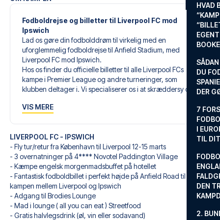
HVAD 
“KAMP
Fodboldrejse og billetter til Liverpool FC mod
“BILL
Ipswich
EGENTL
Lad os gøre din fodbolddrøm til virkelig med en
BOOKE
uforglemmelig fodboldrejse til Anfield Stadium, med
Liverpool FC mod Ipswich.
SÅDAN
Hos os finder du officielle billetter til alle Liverpool FCs
DU FO
kampe i Premier League og andre turneringer, som
SPANIE
klubben deltager i. Vi specialiserer os i at skræddersy den
DER G
perfekte fodboldrejse, der matcher dine individuelle
VIS MERE
ønsker og behov.
7 FORS
FODBO
Vores skræddersyede fodboldrejser til Liverpool FC er
I EURO
LIVERPOOL FC - IPSWICH
designet til at give dig en uforglemmelig oplevelse. Du
TIL DI
- Fly tur/retur fra København til Liverpool 12-15 marts
sammensætter din egen fodboldpakke, der passer
- 3 overnatninger på 4**** Novotel Paddington Village
FODBO
perfekt til netop dine præferencer. Vælg blandt et bredt
- Kæmpe engelsk morgenmadsbuffet på hotellet
ENGLA
udvalg af fodboldbilletter, udvalgte hotel til enhver smag
- Fantastisk fodboldbillet i perfekt højde på Anfield Road til
FALDG
og budget og fleksible fly, der passer dig bedst.
kampen mellem Liverpool og Ipswich
DEN TR
- Adgang til Brodies Lounge
KAMP
Når du vælger din billettype, kan du se i hvilken sektion,
- Mad i lounge ( all you can eat ) Streetfood
du kommer til at sidde, og hvad billettypen indeholder,
2. BUN
- Gratis halvlegsdrink (øl, vin eller sodavand)
hvis det er en hospitality-billet. En hospitality-billet, er en