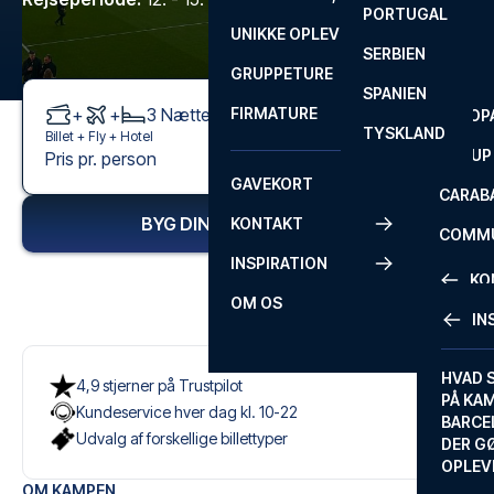
PORTUGAL
ROM
PRIMEI
UNIKKE OPLEVELSER
ANDRE
SERBIEN
SEVILLA
SCOTT
GRUPPETURE
PREMI
SPANIEN
+
+
3
Nætter
FIRMATURE
EUROP
TYSKLAND
Billet +
Fly
+
Hotel
FA CUP
8.995 kr.
Pris pr. person
Fra
GAVEKORT
CARAB
BYG DIN FODBOLDREJSE
KONTAKT
COMMU
INSPIRATION
CONFE
KO
OM OS
IN
KONTA
FAQ
HVAD 
4,9 stjerner på Trustpilot
PÅ KA
Kundeservice hver dag kl. 10-22
BILLET
BARCE
Udvalg af forskellige billettyper
GARAN
DER G
OPLEV
ETA-A
OM KAMPEN