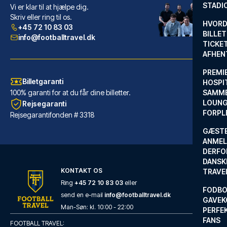
STADI
Vi er klar til at hjælpe dig.
Palazzo Manfredi – Small Luxury Hotels of the World
Skriv eller ring til os.
HVORD
+45 72 10 83 03
Med et ophold ved Palazzo Manf...
BILLET
info@footballtravel.dk
TICKET
LÆS MERE OM HOTELLET
AFHEN
PREMI
Billetgaranti
HOSPIT
100% garanti for at du får dine billetter.
SAMME
LOUNG
Rejsegaranti
FORPL
Rejsegarantifonden # 3318
GÆST
ANMEL
DERFO
DANSK
KONTAKT OS
TRAVE
Ring
+45 72 10 83 03
eller
FODBO
send en e-mail
info@footballtravel.dk
GAVEK
Flower Garden Hotel Rome
Man
-
Søn
: kl.
10:00
-
22:00
PERFEK
FANS
Med et ophold hos Flower Garde...
FOOTBALL TRAVEL: