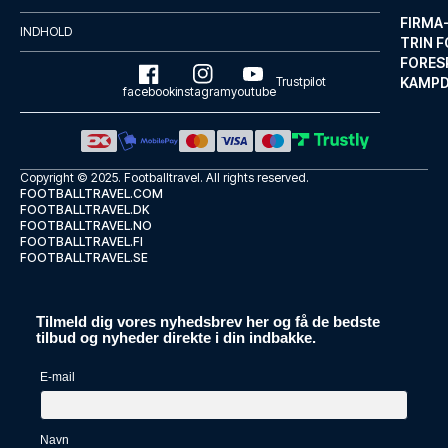
LÆS MERE OM HOTELLET
FIRMA
INDHOLD
TRIN F
FORES
Trustpilot
KAMP
facebook
instagram
youtube
Copyright © 2025.
Footballtravel
. All rights reserved.
FOOTBALLTRAVEL.COM
FOOTBALLTRAVEL.DK
FOOTBALLTRAVEL.NO
FOOTBALLTRAVEL.FI
FOOTBALLTRAVEL.SE
Tilmeld dig vores nyhedsbrev her og få de bedste
NH Collection Roma Palazzo Cinquecento
tilbud og nyheder direkte i din indbakke.
Med et ophold ved NH Collectio...
E-mail
LÆS MERE OM HOTELLET
Navn