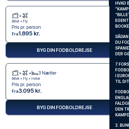
HVAD 
“KAMP
“BILL
+
EGENTL
Billet +
Fly
BOOKE
Pris pr. person
1.895 kr.
Fra
SÅDAN
DU FO
SPANIE
BYG DIN FODBOLDREJSE
DER G
7 FORS
FODBO
+
+
3
Nætter
I EURO
Billet +
Fly
+
Hotel
TIL DI
Pris pr. person
3.095 kr.
Fra
FODBO
ENGLA
FALDG
BYG DIN FODBOLDREJSE
DEN TR
KAMP
2. BUN