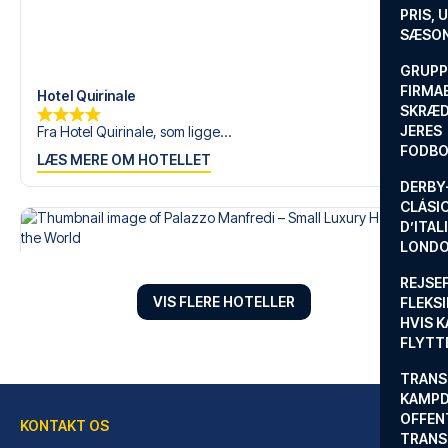
PRIS, 
SÆSON
GRUPP
FIRMA
Hotel Quirinale
SKRÆD
JERES
Fra Hotel Quirinale, som ligge...
FODBO
LÆS MERE OM HOTELLET
DERBY-
CLÁSI
D’ITAL
LONDO
REJSE
VIS FLERE HOTELLER
FLEKSI
HVIS 
FLYTT
TRANS
KAMPD
OFFEN
KONTAKT OS
TRANS