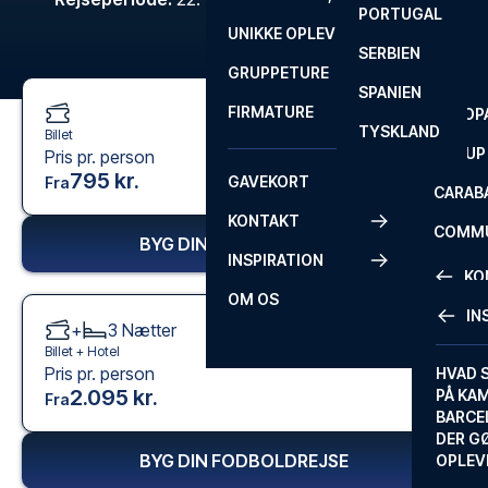
PORTUGAL
ROM
PRIMEI
UNIKKE OPLEVELSER
ANDRE
SERBIEN
SEVILLA
SCOTT
GRUPPETURE
PREMI
SPANIEN
FIRMATURE
EUROP
TYSKLAND
Billet
FA CUP
Pris pr. person
795 kr.
GAVEKORT
Fra
CARAB
KONTAKT
COMMU
BYG DIN FODBOLDREJSE
INSPIRATION
CONFE
KO
OM OS
IN
+
3
Nætter
KONTA
Billet +
Hotel
Pris pr. person
FAQ
HVAD 
2.095 kr.
PÅ KA
Fra
BILLET
BARCE
GARAN
DER G
BYG DIN FODBOLDREJSE
OPLEV
ETA-A