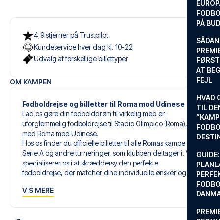
EUROP
FODBO
PÅ BU
4,9 stjerner på Trustpilot
SÅDAN
Kundeservice hver dag kl. 10-22
PREMIE
Udvalg af forskellige billettyper
FØRST
AT BEG
FEJL
OM KAMPEN
HVAD 
Fodboldrejse og billetter til Roma mod Udinese
TIL DE
Lad os gøre din fodbolddrøm til virkelig med en
”KAMP
uforglemmelig fodboldrejse til Stadio Olimpico (Roma),
FODBO
med Roma mod Udinese.
DESTI
Hos os finder du officielle billetter til alle Romas kampe i
Serie A og andre turneringer, som klubben deltager i. Vi
GUIDE:
specialiserer os i at skræddersy den perfekte
PLANL
fodboldrejse, der matcher dine individuelle ønsker og
PERFE
behov.
FODBO
VIS MERE
DANM
Vores skræddersyede fodboldrejser til Roma er designet
PREMI
til at give dig en uforglemmelig oplevelse. Du