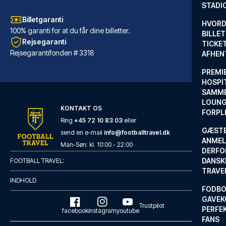
STADI
Billetgaranti
HVORD
100% garanti for at du får dine billetter.
BILLET
Rejsegaranti
TICKET
Rejsegarantifonden # 3318
AFHEN
PREMI
HOSPIT
SAMME
LOUNG
KONTAKT OS
FORPL
Ring
+45 72 10 83 03
eller
GÆST
send en e-mail
info@footballtravel.dk
ANMEL
Hotel Sancho Ramírez
Man
-
Søn
: kl.
10:00
-
22:00
DERFO
FraHotel Sancho Ramírez, som l...
DANSK
FOOTBALL TRAVEL:
TRAVE
LÆS MERE OM HOTELLET
INDHOLD
FODBO
GAVEK
Trustpilot
PERFEK
facebook
instagram
youtube
FANS