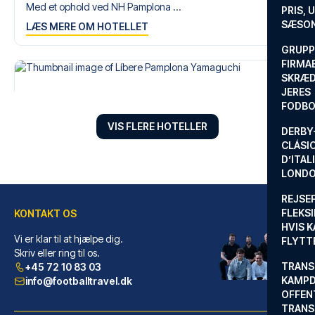
fodboldtur.
Med et ophold ved NH Pamplona ...
PRIS, 
SÆSON
LÆS MERE OM HOTELLET
GRUPP
FIRMA
SKRÆD
JERES
FODBO
VIS FLERE HOTELLER
DERBY-
CLÁSI
D’ITAL
LONDO
REJSE
FLEKSI
KONTAKT OS
HVIS 
Vi er klar til at hjælpe dig.
FLYTT
Líbere Pamplona Yamaguchi
Skriv eller ring til os.
TRANS
+45 72 10 83 03
Med et ophold ved Líbere Pampl...
KAMPD
info@footballtravel.dk
LÆS MERE OM HOTELLET
OFFEN
TRANS