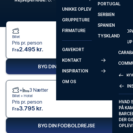
PORTUGAL
ROM
PRIMEI
UNIKKE OPLEVELSER
ANDRE
SERBIEN
SEVILLA
SCOTT
GRUPPETURE
PREMI
SPANIEN
FIRMATURE
EUROP
TYSKLAND
Billet
FA CUP
Pris pr. person
2.495 kr.
GAVEKORT
Fra
CARAB
KONTAKT
COMMU
BYG DIN FODBOLDREJSE
INSPIRATION
CONFE
KO
OM OS
IN
+
3
Nætter
KONTA
Billet +
Hotel
Pris pr. person
FAQ
HVAD 
3.795 kr.
PÅ KA
Fra
BILLET
BARCE
GARAN
DER G
BYG DIN FODBOLDREJSE
OPLEV
ETA-A