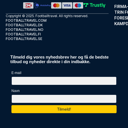
FIRMA
TRIN F
Copyright © 2025.
Footballtravel
. All rights reserved.
FORES
FOOTBALLTRAVEL.COM
KAMP
FOOTBALLTRAVEL.DK
FOOTBALLTRAVEL.NO
FOOTBALLTRAVEL.FI
FOOTBALLTRAVEL.SE
Tilmeld dig vores nyhedsbrev her og få de bedste
Hotel Blanca de Navarra
tilbud og nyheder direkte i din indbakke.
Med et ophold ved Hotel Blanca...
E-mail
LÆS MERE OM HOTELLET
Navn