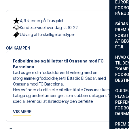
EUROP
FODBO
PÅ BU
4,9 stjerner på Trustpilot
SÅDAN
Kundeservice hver dag kl. 10-22
PREMIE
Udvalg af forskellige billettyper
FØRST
AT BEG
FEJL
OM KAMPEN
HVAD 
Fodboldrejse og billetter til Osasuna mod FC
TIL DE
Barcelona
”KAMP
Lad os gøre din fodbolddrøm til virkelig med en
FODBO
uforglemmelig fodboldrejse til Estadio El Sadar, med
DESTI
Osasuna mod FC Barcelona.
Hos os finder du officielle billetter til alle Osasunas kampe i
GUIDE:
LaLiga og andre turneringer, som klubben deltager i. Vi
PLANL
specialiserer os i at skræddersy den perfekte
PERFE
fodboldrejse, der matcher dine individuelle ønsker og
FODBO
VIS MERE
behov.
DANM
PREMI
Vores skræddersyede fodboldrejser til Osasuna er