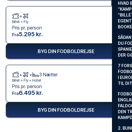
HVAD 
“KAMP
“BILL
+
EGENTL
Billet +
Fly
BOOKE
Pris pr. person
5.295 kr.
Fra
SÅDAN
DU FO
SPANIE
BYG DIN FODBOLDREJSE
DER G
7 FORS
FODBO
+
+
3
Nætter
I EURO
Billet +
Fly
+
Hotel
TIL DI
Pris pr. person
6.495 kr.
Fra
FODBO
ENGLA
FALDG
BYG DIN FODBOLDREJSE
DEN TR
KAMP
2. BUN