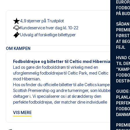
EUROP
FODBO
PÅ BU
4,9 stjerner på Trustpilot
SÅDAN
Kundeservice hver dag kl. 10-22
PREMIE
Udvalg af forskellige billettyper
FØRST
AT BEG
FEJL
OM KAMPEN
HVAD 
Fodboldrejse og billetter til Celtic mod Hibernian
TIL DE
Lad os gøre din fodbolddrøm til virkelig med en
”KAMP
uforglemmelig fodboldrejse til Celtic Park, med Celtic
FODBO
mod Hibernian.
DESTI
Hos os finder du officielle billetter til alle Celtics kampe i
Scottish Premiership og andre turneringer, som klubben
GUIDE:
deltager i. Vi specialiserer os i at skræddersy den
PLANL
perfekte fodboldrejse, der matcher dine individuelle
PERFE
ønsker og behov.
FODBO
VIS MERE
DANM
Vores skræddersyede fodboldrejser til Celtic er designet
PREMI
til at give dig en uforglemmelig oplevelse. Du