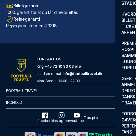
STADI
Billetgaranti
100% garanti for at du får dine billetter.
HVORD
Rejsegaranti
BILLET
Rejsegarantifonden # 3318
TICKET
AFHEN
PREMI
HOSPIT
SAMME
KONTAKT OS
LOUNG
Ring
+45 72 10 83 03
eller
FORPL
send en e-mail
info@footballtravel.dk
GÆST
voco Grand Central Glasgow by IHG
Man
-
Søn
: kl.
10:00
-
22:00
ANMEL
Voco Grand Central Glasgow by ...
DERFO
FOOTBALL TRAVEL:
DANSK
LÆS MERE OM HOTELLET
INDHOLD
TRAVE
FODBO
Trustpilot
GAVEK
facebook
instagram
youtube
PERFEK
FANS