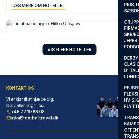
PRIS, 
LÆS MERE OM HOTELLET
SÆSON
GRUPP
FIRMA
SKRÆD
JERES
FODBO
VIS FLERE HOTELLER
DERBY-
CLÁSI
D’ITAL
LONDO
REJSE
KONTAKT OS
FLEKSI
Vi er klar til at hjælpe dig.
HVIS 
Hilton Glasgow
Skriv eller ring til os.
FLYTT
+45 72 10 83 03
Med et ophold ved Hilton Glasg...
TRANS
info@footballtravel.dk
LÆS MERE OM HOTELLET
KAMPD
OFFEN
TRANS