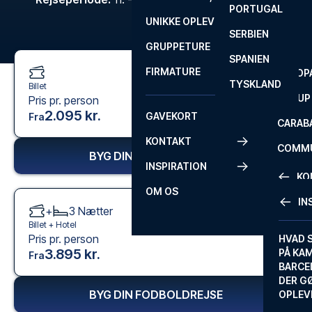
PORTUGAL
ROM
PRIMEI
UNIKKE OPLEVELSER
ANDRE
SERBIEN
SEVILLA
SCOTT
GRUPPETURE
PREMI
SPANIEN
FIRMATURE
EUROP
TYSKLAND
Billet
FA CUP
Pris pr. person
2.095 kr.
GAVEKORT
Fra
CARAB
KONTAKT
COMMU
BYG DIN FODBOLDREJSE
INSPIRATION
CONFE
KO
OM OS
IN
+
3
Nætter
KONTA
Billet +
Hotel
Pris pr. person
FAQ
HVAD 
3.895 kr.
PÅ KA
Fra
BILLET
BARCE
GARAN
DER G
BYG DIN FODBOLDREJSE
OPLEV
ETA-A