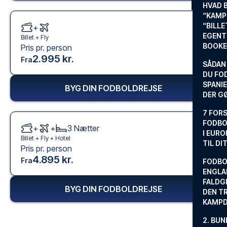
HVAD 
“KAMP
“BILL
+
EGENTL
Billet +
Fly
BOOKE
Pris pr. person
2.995 kr.
Fra
SÅDAN
DU FO
SPANIE
BYG DIN FODBOLDREJSE
DER G
7 FORS
FODBO
+
+
3
Nætter
I EURO
Billet +
Fly
+
Hotel
TIL DI
Pris pr. person
4.895 kr.
Fra
FODBO
ENGLA
FALDG
BYG DIN FODBOLDREJSE
DEN TR
KAMP
2. BUN