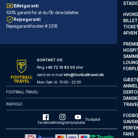
STADI
Billetgaranti
100% garanti for at du får dine billetter.
HVORD
Rejsegaranti
BILLET
Rejsegarantifonden # 3318
TICKET
AFHEN
PREMI
HOSPIT
SAMME
KONTAKT OS
LOUNG
Ring
+45 72 10 83 03
eller
FORPL
send en e-mail
info@footballtravel.dk
GÆST
Albergo Rossini 1936 Small & Charming
Man
-
Søn
: kl.
10:00
-
22:00
ANMEL
Med et ophold ved Albergo Ross...
DERFO
FOOTBALL TRAVEL:
DANSK
LÆS MERE OM HOTELLET
INDHOLD
TRAVE
FODBO
Trustpilot
GAVEK
facebook
instagram
youtube
PERFEK
FANS