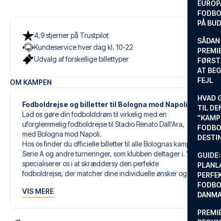
EUROP
FODBO
PÅ BU
4,9 stjerner på Trustpilot
SÅDAN
Kundeservice hver dag kl. 10-22
PREMIE
Udvalg af forskellige billettyper
FØRST
AT BEG
FEJL
OM KAMPEN
HVAD 
Fodboldrejse og billetter til Bologna mod Napoli
TIL DE
Lad os gøre din fodbolddrøm til virkelig med en
”KAMP
uforglemmelig fodboldrejse til Stadio Renato Dall'Ara,
FODBO
med Bologna mod Napoli.
DESTI
Hos os finder du officielle billetter til alle Bolognas kampe i
Serie A og andre turneringer, som klubben deltager i. Vi
GUIDE:
specialiserer os i at skræddersy den perfekte
PLANL
fodboldrejse, der matcher dine individuelle ønsker og
PERFE
behov.
FODBO
VIS MERE
DANM
Vores skræddersyede fodboldrejser til Bologna er
PREMI
designet til at give dig en uforglemmelig oplevelse. Du