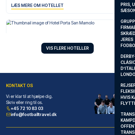
PRIS, 
LÆS MERE OM HOTELLET
SÆSON
GRUPP
FIRMA
SKRÆD
JERES
FODBO
VIS FLERE HOTELLER
DERBY-
CLÁSI
D’ITAL
LONDO
REJSE
KONTAKT OS
FLEKSI
Vi er klar til at hjælpe dig.
HVIS 
Hotel Porta San Mamolo
Skriv eller ring til os.
FLYTT
+45 72 10 83 03
Med et ophold ved Hotel Porta ...
TRANS
info@footballtravel.dk
LÆS MERE OM HOTELLET
KAMPD
OFFEN
TRANS