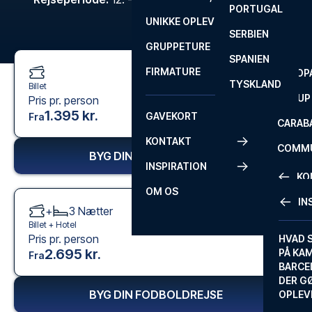
PORTUGAL
ROM
PRIMEI
UNIKKE OPLEVELSER
ANDRE
SERBIEN
SEVILLA
SCOTT
GRUPPETURE
PREMI
SPANIEN
FIRMATURE
EUROP
TYSKLAND
Billet
FA CUP
Pris pr. person
1.395 kr.
GAVEKORT
Fra
CARAB
KONTAKT
COMMU
BYG DIN FODBOLDREJSE
INSPIRATION
CONFE
KO
OM OS
IN
+
3
Nætter
KONTA
Billet +
Hotel
Pris pr. person
FAQ
HVAD 
2.695 kr.
PÅ KA
Fra
BILLET
BARCE
GARAN
DER G
BYG DIN FODBOLDREJSE
OPLEV
ETA-A