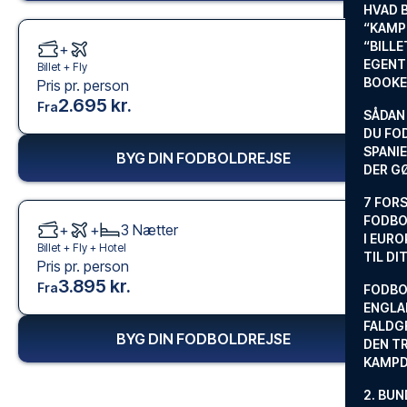
HVAD 
“KAMP
“BILL
+
EGENTL
Billet +
Fly
BOOKE
Pris pr. person
2.695 kr.
Fra
SÅDAN
DU FO
SPANIE
BYG DIN FODBOLDREJSE
DER G
7 FORS
FODBO
+
+
3
Nætter
I EURO
Billet +
Fly
+
Hotel
TIL DI
Pris pr. person
3.895 kr.
Fra
FODBO
ENGLA
FALDG
BYG DIN FODBOLDREJSE
DEN TR
KAMP
2. BUN