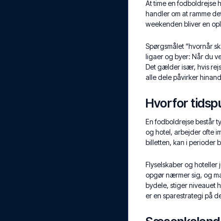
At time en fodboldrejse h
handler om at ramme det
weekenden bliver en oplev
Spørgsmålet “hvornår skal
ligaer og byer: Når du ved
Det gælder især, hvis rejs
alle dele påvirker hinan
Hvorfor tidsp
En fodboldrejse består typ
og hotel, arbejder ofte i
billetten, kan i perioder
Flyselskaber og hoteller
opgør nærmer sig, og 
bydele, stiger niveauet hu
er en sparestrategi på d