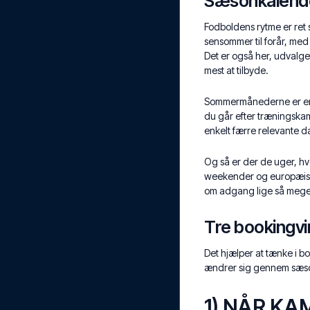
Sæsonkalende
Fodboldens rytme er ret s
sensommer til forår, med
Det er også her, udvalget
mest at tilbyde.
Sommermånederne er en 
du går efter træningska
enkelt færre relevante d
Og så er der de uger, hvor
weekender og europæiske
om adgang lige så meget
Tre bookingvin
Det hjælper at tænke i bo
ændrer sig gennem sæs
1) NÅR K