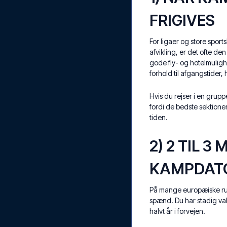
FRIGIVES
For ligaer og store spor
afvikling, er det ofte de
gode fly- og hotelmuligh
forhold til afgangstider,
Hvis du rejser i en gruppe 
fordi de bedste sektion
tiden.
2) 2 TIL 
KAMPDATO
På mange europæiske rute
spænd. Du har stadig va
halvt år i forvejen.