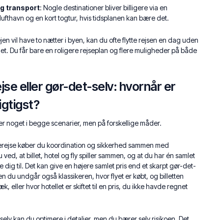
og transport
: Nogle destinationer bliver billigere via en
ufthavn og en kort togtur, hvis tidsplanen kan bære det.
ejen vil have to nætter i byen, kan du ofte flytte rejsen en dag uden
get. Du får bare en roligere rejseplan og flere muligheder på både
jse eller gør-det-selv: hvornår er
igtigst?
r noget i begge scenarier, men på forskellige måder.
rejse køber du koordination og sikkerhed sammen med
 ved, at billet, hotel og fly spiller sammen, og at du har én samlet
de dig til. Det kan give en højere samlet pris end et skarpt gør-det-
n du undgår også klassikeren, hvor flyet er købt, og billetten
k, eller hvor hotellet er skiftet til en pris, du ikke havde regnet
elv kan du optimere i detaljer, men du bærer selv risikoen. Det