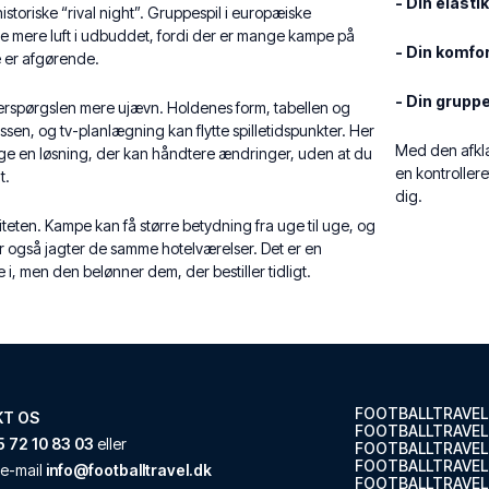
- Din elastik
storiske “rival night”. Gruppespil i europæiske
e mere luft i udbuddet, fordi der er mange kampe på
- Din komfor
e er afgørende.
- Din grupp
terspørgslen mere ujævn. Holdenes form, tabellen og
sen, og tv-planlægning kan flytte spilletidspunkter. Her
Med den afkla
lge en løsning, der kan håndtere ændringer, uden at du
en kontroller
t.
dig.
nsiteten. Kampe kan få større betydning fra uge til uge, og
er også jagter de samme hotelværelser. Det er en
e i, men den belønner dem, der bestiller tidligt.
FOOTBALLTRAVEL
KT OS
FOOTBALLTRAVEL
 72 10 83 03
eller
FOOTBALLTRAVEL
FOOTBALLTRAVEL.
e-mail
info@footballtravel.dk
FOOTBALLTRAVEL