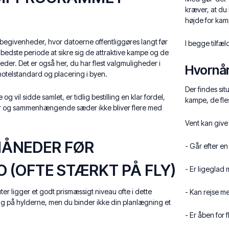
kræver, at du 
højde for kam
tsbegivenheder, hvor datoerne offentliggøres langt før
I begge tilfæl
n bedste periode at sikre sig de attraktive kampe og de
eder. Det er også her, du har flest valgmuligheder i
Hvornår
 hotelstandard og placering i byen.
Der findes sit
og vil sidde samlet, er tidlig bestilling en klar fordel,
kampe, de fl
er og sammenhængende sæder ikke bliver flere med
Vent kan give
3 MÅNEDER FØR
- Går efter e
 (OFTE STÆRKT PÅ FLY)
- Er ligeglad
r ligger et godt prismæssigt niveau ofte i dette
- Kan rejse m
lg på hylderne, men du binder ikke din planlægning et
- Er åben for 