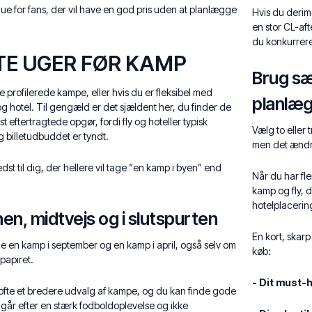
due for fans, der vil have en god pris uden at planlægge
Hvis du derim
en stor CL-aft
du konkurrere
STE UGER FØR KAMP
Brug sæ
e profilerede kampe, eller hvis du er fleksibel med
planlæ
og hotel. Til gengæld er det sjældent her, du finder de
est eftertragtede opgør, fordi fly og hoteller typisk
Vælg to eller 
g billetudbuddet er tyndt.
men det ændre
t til dig, der hellere vil tage “en kamp i byen” end
Når du har fl
kamp og fly, 
hotelplacering
nen, midtvejs og i slutspurten
En kort, skarp
ille en kamp i september og en kamp i april, også selv om
køb:
papiret.
- Dit must-
 ofte et bredere udvalg af kampe, og du kan finde gode
 går efter en stærk fodboldoplevelse og ikke