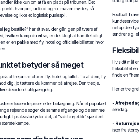
stadig står på
andler ikke kun om at få en plads på tribunen. Det
 punkt, hvor pris, udbud og ro i maven mødes, så
Football Trave
else og ikke et logistisk puslespil.
kundeservice 
netop den typ
 jeg bestille?” har ét svar, der går igen på tværs af
ændrer sig, el
, hvilken kamp du vil se, er det klogt at handle tidligt.
en er en pakke med fly, hotel og officielle billetter, hvor
Fleksib
den.
Hvis dit mål 
unktet betyder så meget
fleksibilitet 
finde en “hem
isk af tre pris-motorer: fly, hotel og billet. To af dem, fly
mod dig, jo tættere du kommer på afrejse. Den tredje,
Her er tre gre
 blive decideret utilgængelig.
- Afrejseda
 justerer løbende priser efter belægning. Når et populært
søndag.
mange rejsende søger de samme afgange og de samme
rtigt. I praksis betyder det, at “sidste øjeblik” sjældent
e største kampe.
- Returrejs
især fra sto