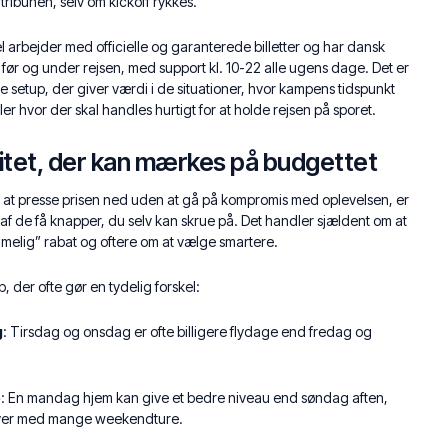
 tribunen, selv om kickoff rykkes.
l arbejder med officielle og garanterede billetter og har dansk
før og under rejsen, med support kl. 10-22 alle ugens dage. Det er
e setup, der giver værdi i de situationer, hvor kampens tidspunkt
ler hvor der skal handles hurtigt for at holde rejsen på sporet.
ilitet, der kan mærkes på budgettet
er at presse prisen ned uden at gå på kompromis med oplevelsen, er
en af de få knapper, du selv kan skrue på. Det handler sjældent om at
melig” rabat og oftere om at vælge smartere.
b, der ofte gør en tydelig forskel:
g
: Tirsdag og onsdag er ofte billigere flydage end fredag og
e
: En mandag hjem kan give et bedre niveau end søndag aften,
rbyer med mange weekendture.