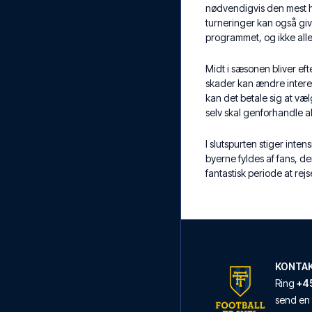
nødvendigvis den mest hi
turneringer kan også giv
programmet, og ikke all
Midt i sæsonen bliver ef
skader kan ændre interes
kan det betale sig at væ
selv skal genforhandle al
I slutspurten stiger inte
byerne fyldes af fans, d
fantastisk periode at rejs
KONTA
Ring
+45
send en 