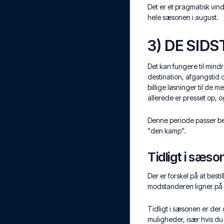
Det er et pragmatisk vin
hele sæsonen i august.
3) DE SID
Det kan fungere til mindr
destination, afgangstid 
billige løsninger til de m
allerede er presset op, o
Denne periode passer beds
“den kamp”.
Tidligt i sæso
Der er forskel på at best
modstanderen ligner på 
Tidligt i sæsonen er der
muligheder, især hvis du