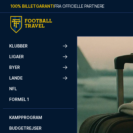
Skip to content
100% BILLETGARANTI
FRA OFFICIELLE PARTNERE
KLUBBER
LIGAER
BYER
LANDE
NFL
FORMEL 1
KAMPPROGRAM
BUDGETREJSER