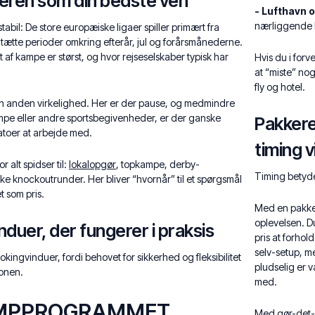
ren som din bedste ven
- Lufthavn 
nærliggende l
tabil: De store europæiske ligaer spiller primært fra
 tætte perioder omkring efterår, jul og forårsmånederne.
 af kampe er størst, og hvor rejseselskaber typisk har
Hvis du i forv
at “miste” no
fly og hotel.
anden virkelighed. Her er der pause, og medmindre
mpe eller andre sportsbegivenheder, er der ganske
Pakkere
atoer at arbejde med.
timing v
 alt spidser til:
lokalopgør
, topkampe, derby-
Timing betyde
 knockoutrunder. Her bliver “hvornår” til et spørgsmål
 som pris.
Med en pakke
oplevelsen. Du
duer, der fungerer i praksis
pris at forhol
selv-setup, me
okingvinduer, fordi behovet for sikkerhed og fleksibilitet
pludselig er væ
onen.
med.
AMPPROGRAMMET
Med gør-det-s