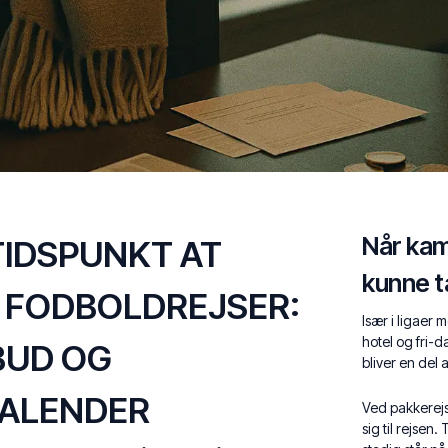
Når kamp
TIDSPUNKT AT
kunne t
E FODBOLDREJSER:
Især i ligaer 
hotel og fri-
BUD OG
bliver en del 
ALENDER
Ved pakkerejs
sig til rejsen