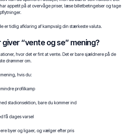
har appetit på at overvåge priser, læse billetbetingelser og tage
pflytninger.
de er tidlig afklaring af kampvalg din stærkeste valuta.
 giver “vente og se” mening?
uationer, hvor det er fint at vente. Det er bare sjældnere på de
este drømmer om.
 mening, hvis du:
n mindre profilkamp
 med stadionsektion, bare du kommer ind
ed få dages varsel
flere byer og ligaer, og vælger efter pris