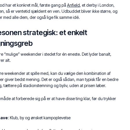
od har et konkret mål, første gang på
Anfield
, et derby i London,
en, så er ventetid sjældent en ven. Udbuddet bliver ikke større, og
r med alle dem, der også lige fik samme idé.
sonen strategisk: et enkelt
gningsgreb
tre “mulige” weekender i stedet for én eneste. Det lyder banalt,
r alt.
ere weekender at spille med, kan du vælge den kombination af
der giver bedst mening. Det er også sådan, man typisk får en bedre
, tættere på stadionstemning og byliv, uden at prisen løber.
 måde at forberede sig på er at have disse ting klar, før du trykker
have
: Klub, by og ønsket kampoplevelse