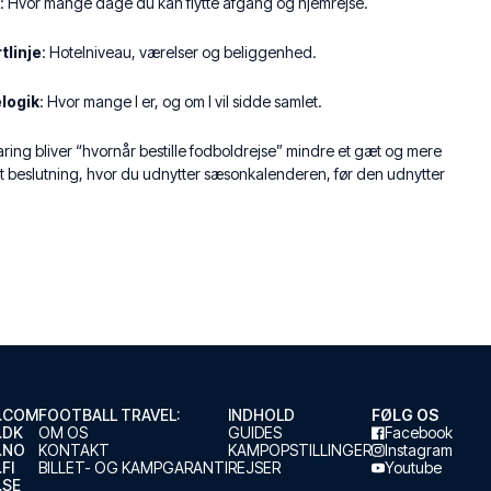
: Hvor mange dage du kan flytte afgang og hjemrejse.
tlinje
: Hotelniveau, værelser og beliggenhed.
elogik
: Hvor mange I er, og om I vil sidde samlet.
ring bliver “hvornår bestille fodboldrejse” mindre et gæt og mere
et beslutning, hvor du udnytter sæsonkalenderen, før den udnytter
.COM
FOOTBALL TRAVEL:
INDHOLD
FØLG OS
.DK
OM OS
GUIDES
Facebook
.NO
KONTAKT
KAMPOPSTILLINGER
Instagram
FI
BILLET- OG KAMPGARANTI
REJSER
Youtube
.SE