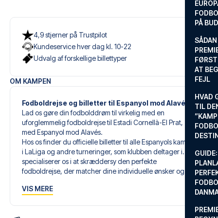
EUROP
FODBO
PÅ BU
4,9 stjerner på Trustpilot
SÅDAN
Kundeservice hver dag kl. 10-22
PREMIE
Udvalg af forskellige billettyper
FØRST
AT BEG
FEJL
OM KAMPEN
HVAD 
Fodboldrejse og billetter til Espanyol mod Alavés
TIL DE
Lad os gøre din fodbolddrøm til virkelig med en
”KAMP
uforglemmelig fodboldrejse til Estadi Cornellà-El Prat,
FODBO
med Espanyol mod Alavés.
DESTI
Hos os finder du officielle billetter til alle Espanyols kampe
i LaLiga og andre turneringer, som klubben deltager i. Vi
GUIDE:
specialiserer os i at skræddersy den perfekte
PLANL
fodboldrejse, der matcher dine individuelle ønsker og
PERFE
behov.
FODBO
VIS MERE
DANM
Vores skræddersyede fodboldrejser til Espanyol er
PREMI
designet til at give dig en uforglemmelig oplevelse. Du