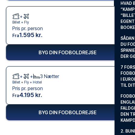
HVAD 
“KAMP
“BILL
+
EGENTL
Billet +
Fly
BOOKE
Pris pr. person
1.595 kr.
Fra
SÅDAN
DU FO
SPANIE
BYG DIN FODBOLDREJSE
DER G
7 FORS
FODBO
+
+
3
Nætter
I EURO
Billet +
Fly
+
Hotel
TIL DI
Pris pr. person
4.195 kr.
Fra
FODBO
ENGLA
FALDG
BYG DIN FODBOLDREJSE
DEN TR
KAMP
2. BUN