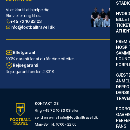
STADI
Vi er klar til at hjælpe dig.
Grand Hyatt Barcelona
HVORD
Skriv eller ring til os.
BILLET
+45 72 10 83 03
Med et ophold ved Grand Hyatt ...
TICKET
info@footballtravel.dk
AFHEN
LÆS MERE OM HOTELLET
PREMI
HOSPIT
Billetgaranti
SAMME
100% garanti for at du får dine billetter.
LOUNG
FORPL
Rejsegaranti
Rejsegarantifonden # 3318
GÆST
ANMEL
DERFO
DANSK
TRAVE
KONTAKT OS
FODBO
Ring
+45 72 10 83 03
eller
GAVEK
send en e-mail
info@footballtravel.dk
PERFEK
Generator Barcelona
Man
-
Søn
: kl.
10:00
-
22:00
FANS