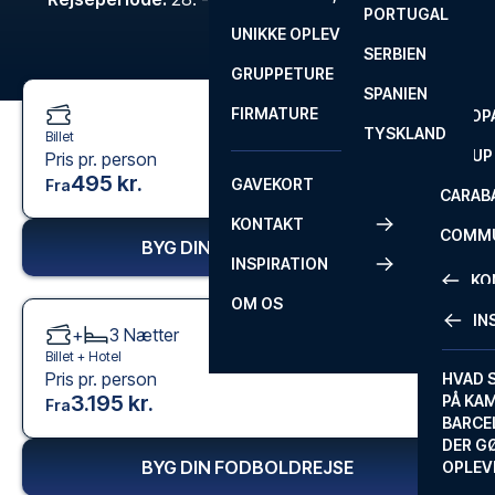
PORTUGAL
ROM
PRIMEI
UNIKKE OPLEVELSER
ANDRE
SERBIEN
SEVILLA
SCOTT
GRUPPETURE
PREMI
SPANIEN
FIRMATURE
EUROP
TYSKLAND
Billet
FA CUP
Pris pr. person
495 kr.
GAVEKORT
Fra
CARAB
KONTAKT
COMMU
BYG DIN FODBOLDREJSE
INSPIRATION
CONFE
KO
OM OS
IN
+
3
Nætter
KONTA
Billet +
Hotel
Pris pr. person
FAQ
HVAD 
3.195 kr.
PÅ KA
Fra
BILLET
BARCE
GARAN
DER G
BYG DIN FODBOLDREJSE
OPLEV
ETA-A