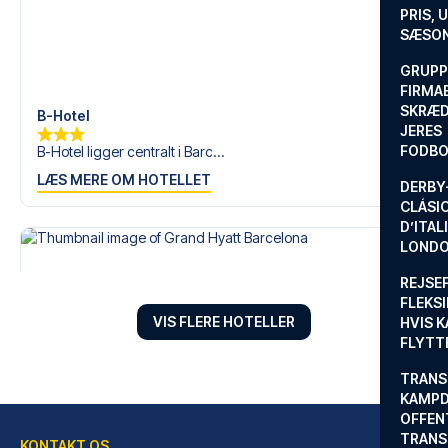
PRIS, 
SÆSON
GRUPP
FIRMA
SKRÆD
B-Hotel
JERES
FODBO
B-Hotel ligger centralt i Barc...
LÆS MERE OM HOTELLET
DERBY-
CLÁSI
D’ITAL
LONDO
REJSE
FLEKSI
VIS FLERE HOTELLER
HVIS 
FLYTT
TRANS
KAMPD
OFFEN
TRANS
KONTAKT OS