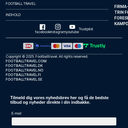
Med et ophold ved Generator Ba...
FOOTBALL TRAVEL:
FIRMA
LÆS MERE OM HOTELLET
TRIN F
INDHOLD
FORES
KAMP
Trustpilot
facebook
instagram
youtube
Copyright © 2025.
Footballtravel
. All rights reserved.
FOOTBALLTRAVEL.COM
FOOTBALLTRAVEL.DK
FOOTBALLTRAVEL.NO
FOOTBALLTRAVEL.FI
FOOTBALLTRAVEL.SE
Tilmeld dig vores nyhedsbrev her og få de bedste
Murmuri Residence Mercader
tilbud og nyheder direkte i din indbakke.
Med et ophold hos Murmuri Resi...
E-mail
LÆS MERE OM HOTELLET