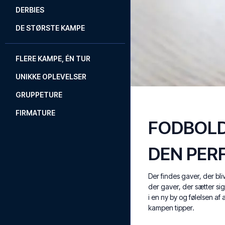
DERBIES
DE STØRSTE KAMPE
FLERE KAMPE, ÉN TUR
UNIKKE OPLEVELSER
GRUPPETURE
FIRMATURE
FODBOLD
DEN PERF
Der findes gaver, der bliv
der gaver, der sætter sig 
i en ny by og følelsen af
kampen tipper.