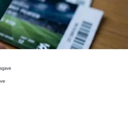
nsgave
ave