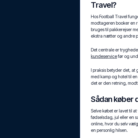
Travel?
Hos Football Travel fung
modtageren booker en re
bruges til pakkerejser me
ekstra nætter og andre p
Det centrale er trygheden
kundeservice
før og und
I praksis betyder det, at 
med kamp og hotel til en 
det er den retning, mod
Sådan køber d
Selve købet er lavet til at
fødselsdag, jul eller en 
online, hvor du selv væl
en personlig hilsen.