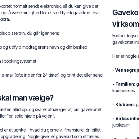
ekortet normalt sendt elektronisk, så du kan give det
Gavekort
gså være mulighed for et stort fysisk gavekort, hvis
kstra.
virkso
ypisk disse trin, du går igennem:
Fodboldrejser 
gavekortet in
øb og udfyld modtagerens navn og din besked
Her er nogle 
 i bookingsystemet
-
Vennegru
e-mail (ofte inden for 24 timer) og print det eller send
- Familien
: 
kombineres
 skal man vælge?
- Klubben
: 
sten altid op, og svaret afhænger af, om gavekortet
ller “en solid hjælp på vejen”.
- Virksomh
jubilæum
er at tænke i, hvad du gerne vil finansiere: én billet,
en opgradering. Nogle giver et gavekort som et fælles