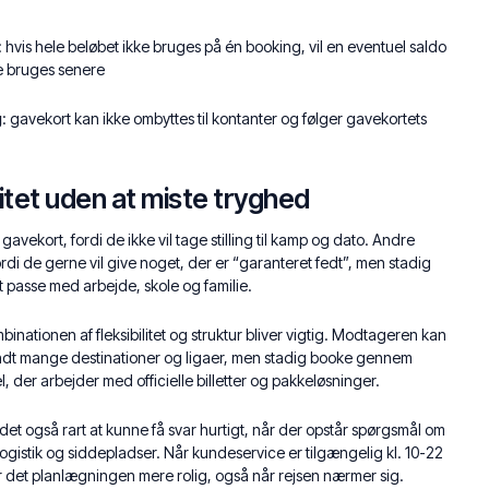
: hvis hele beløbet ikke bruges på én booking, vil en eventuel saldo
e bruges senere
g
: gavekort kan ikke ombyttes til kontanter og følger gavekortets
litet uden at miste tryghed
avekort, fordi de ikke vil tage stilling til kamp og dato. Andre
rdi de gerne vil give noget, der er “garanteret fedt”, men stadig
 at passe med arbejde, skole og familie.
binationen af fleksibilitet og struktur bliver vigtig. Modtageren kan
andt mange destinationer og ligaer, men stadig booke gennem
l, der arbejder med officielle billetter og pakkeløsninger.
det også rart at kunne få svar hurtigt, når der opstår spørgsmål om
ogistik og siddepladser. Når kundeservice er tilgængelig kl. 10-22
r det planlægningen mere rolig, også når rejsen nærmer sig.