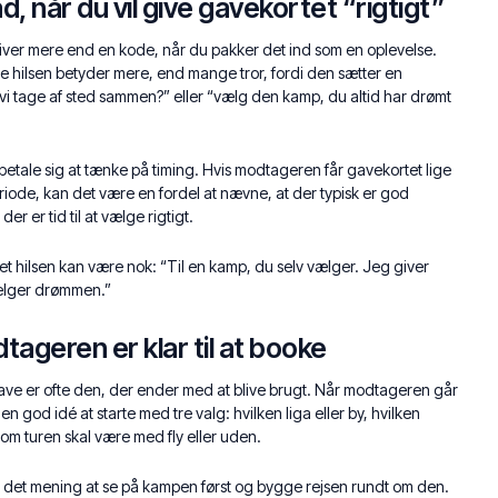
, når du vil give gavekortet “rigtigt”
liver mere end en kode, når du pakker det ind som en oplevelse.
e hilsen betyder mere, end mange tror, fordi den sætter en
l vi tage af sted sammen?” eller “vælg den kamp, du altid har drømt
betale sig at tænke på timing. Hvis modtageren får gavekortet lige
eriode, kan det være en fordel at nævne, at der typisk er god
er er tid til at vælge rigtigt.
et hilsen kan være nok: “Til en kamp, du selv vælger. Jeg giver
vælger drømmen.”
tageren er klar til at booke
ve er ofte den, der ender med at blive brugt. Når modtageren går
 en god idé at starte med tre valg: hvilken liga eller by, hvilken
m turen skal være med fly eller uden.
r det mening at se på kampen først og bygge rejsen rundt om den.