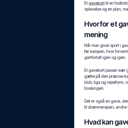
Et
gavekort
til en fodbol
oplevelse og en plan, man
Hvorfor et gav
mening
Når man giver sport i gav
før kampen, hvor forventn
genfortalt igen og igen.
Et gavekort passer især g
gætte på den præcise ka
klub, liga og rejseform, 
bookingen.
Det er også en gave, der
til drømmerejsen, andre 
Hvad kan gave