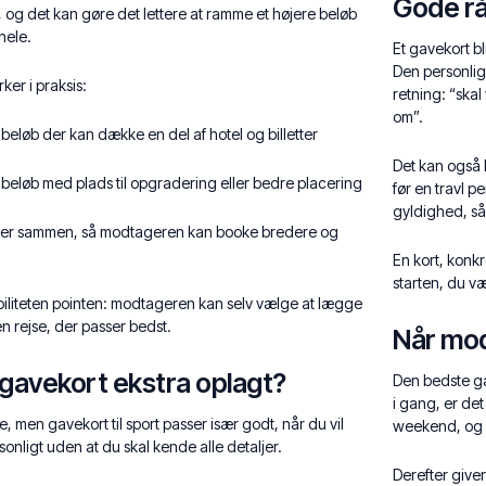
Gode råd
, og det kan gøre det lettere at ramme et højere beløb
hele.
Et gavekort b
Den personlig
rker i praksis:
retning: “ska
om”.
t beløb der kan dække en del af hotel og billetter
Det kan også 
t beløb med plads til opgradering eller bedre placering
før en travl p
gyldighed, så d
giver sammen, så modtageren kan booke bredere og
En kort, konkr
starten, du 
eksibiliteten pointen: modtageren kan selv vælge at lægge
n rejse, der passer bedst.
Når mod
 gavekort ekstra oplagt?
Den bedste ga
i gang, er det
e, men gavekort til sport passer især godt, når du vil
weekend, og o
sonligt uden at du skal kende alle detaljer.
Derefter give