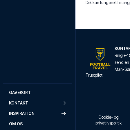
Det kan fungere til mang
KONTA
Ring
+45
send en 
Man
-
Sø
Trustpilot
GAVEKORT
KONTAKT
INSPIRATION
Cookie- og
privatlivspolitik
OM OS