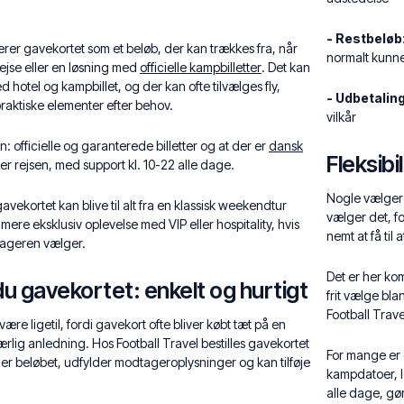
- Restbeløb
erer gavekortet som et beløb, der kan trækkes fra, når
normalt kunn
jse eller en løsning med
officielle kampbilletter
. Det kan
d hotel og kampbillet, og der kan ofte tilvælges fly,
- Udbetalin
raktiske elementer efter behov.
vilkår
: officielle og garanterede billetter og at der er
dansk
Fleksibi
er rejsen, med support kl. 10-22 alle dage.
Nogle vælger g
gavekortet kan blive til alt fra en klassisk weekendtur
vælger det, fo
mere eksklusiv oplevelse med VIP eller hospitality, hvis
nemt at få til
tageren vælger.
Det er her kom
u gavekortet: enkelt og hurtigt
frit vælge bl
Football Trave
 være ligetil, fordi gavekort ofte bliver købt tæt på en
særlig anledning. Hos Football Travel bestilles gavekortet
For mange er 
ger beløbet, udfylder modtageroplysninger og kan tilføje
kampdatoer, l
alle dage, gø