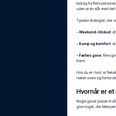
bidrag fra flere personer
uden at én står med det 
Typiske strategier, der vi
- Weekend-tilskud
: e
- Kamp og komfort
: e
- Fælles gave
: flere 
friere
Hvis du er i tvivl, er fl
resten oveni og forme de
Hvornår er et
Nogle gaver passer til all
give noget, der føles per