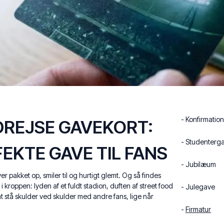
- Konfirmatio
REJSE GAVEKORT:
- Studenterg
EKTE GAVE TIL FANS
- Jubilæum
er pakket op, smiler til og hurtigt glemt. Og så findes
i kroppen: lyden af et fuldt stadion, duften af street food
- Julegave
 at stå skulder ved skulder med andre fans, lige når
-
Firmatur