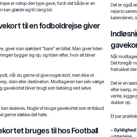
drejse er netop den type gave, fordi det både er en
Det er også e
 kan glæde sig til i lang tid.
rejse to samm
kalenderen, m
ekort til en fodboldrejse giver
Indløsn
gaveko
e, giver man sjældent “bare” en billet. Man giver tiden
ingen bygger sig op, og tiden efter, hvor alt bliver
Når modtagere
Det foregår n
fratrukket de
odt, når du gerne vil give noget stort, men ikke vil
mp, dato eller destination. Modtageren kan selv vælge
Det er en løsn
og gavekortet bliver brugt som betaling ved selve
efter kamp, m
vente, kigge 
dukker op.
 kan skaleres. Nogle vil bruge gavekortet som et tilskud
vil gerne dække det hele.
Et par prakti
kortet bruges til hos Football
- Gyldighed
udstedelse