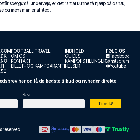
pstår spørgsmål undervejs, er det rart at kunne få hjælp på dansk,
jse og mens man er af sted.
.COM
FOOTBALL TRAVEL:
INDHOLD
FØLG OS
.DK
OM OS
GUIDES
Facebook
.NO
KONTAKT
KAMPOPSTILLINGER
Instagram
FI
BILLET- OG KAMPGARANTI
REJSER
Youtube
.SE
edsbrev her og få de bedste tilbud og nyheder direkte
Navn
hts reserved.