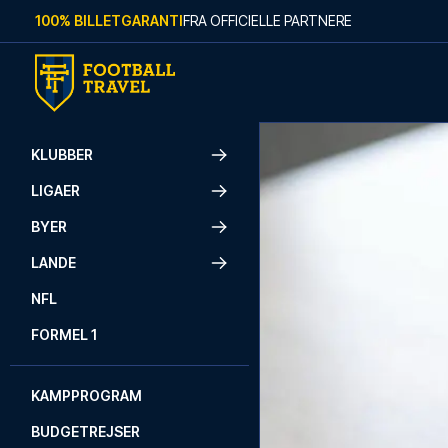
Skip to content
100% BILLETGARANTI
FRA OFFICIELLE PARTNERE
KLUBBER
LIGAER
BYER
LANDE
NFL
FORMEL 1
KAMPPROGRAM
BUDGETREJSER