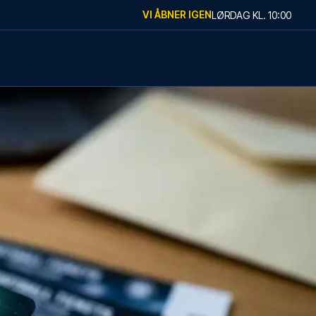
VI ÅBNER IGEN
LØRDAG
KL.
10:00