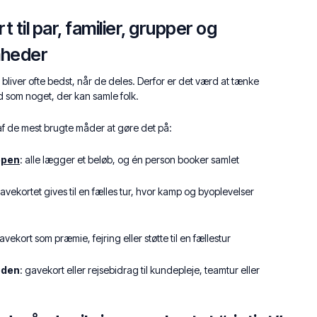
 til par, familier, grupper og
mheder
bliver ofte bedst, når de deles. Derfor er det værd at tænke
d som noget, der kan samle folk.
af de mest brugte måder at gøre det på:
ppen
: alle lægger et beløb, og én person booker samlet
gavekortet gives til en fælles tur, hvor kamp og byoplevelser
gavekort som præmie, fejring eller støtte til en fællestur
eden
: gavekort eller rejsebidrag til kundepleje, teamtur eller