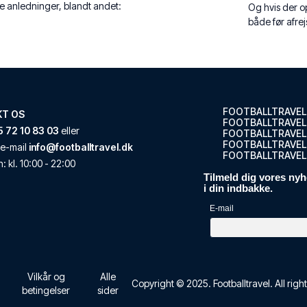
e anledninger, blandt andet:
Og hvis der o
både før afre
FOOTBALLTRAVEL
KT OS
FOOTBALLTRAVEL
 72 10 83 03
eller
FOOTBALLTRAVEL
FOOTBALLTRAVEL.
e-mail
info@footballtravel.dk
FOOTBALLTRAVEL
n
: kl.
10:00
-
22:00
Tilmeld dig vores nyh
i din indbakke.
E-mail
Vilkår og
Alle
Copyright © 2025.
Footballtravel
. All rig
betingelser
sider