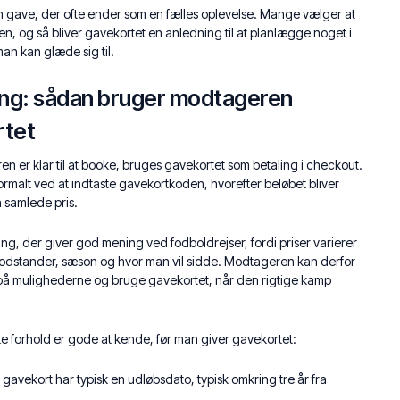
n gave, der ofte ender som en fælles oplevelse. Mange vælger at
en, og så bliver gavekortet en anledning til at planlægge noget i
an kan glæde sig til.
ing: sådan bruger modtageren
rtet
n er klar til at booke, bruges gavekortet som betaling i checkout.
ormalt ved at indtaste gavekortkoden, hvorefter beløbet bliver
n samlede pris.
ing, der giver god mening ved fodboldrejser, fordi priser varierer
odstander, sæson og hvor man vil sidde. Modtageren kan derfor
på mulighederne og bruge gavekortet, når den rigtige kamp
ske forhold er gode at kende, før man giver gavekortet:
: gavekort har typisk en udløbsdato, typisk omkring tre år fra