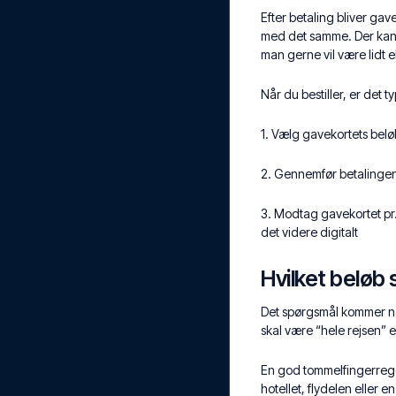
Efter betaling bliver gav
med det samme. Der kan o
man gerne vil være lidt e
Når du bestiller, er det t
1. Vælg gavekortets bel
2. Gennemfør betalingen
3. Modtag gavekortet pr. 
det videre digitalt
Hvilket beløb
Det spørgsmål kommer næ
skal være “hele rejsen” e
En god tommelfingerregel 
hotellet, flydelen eller 