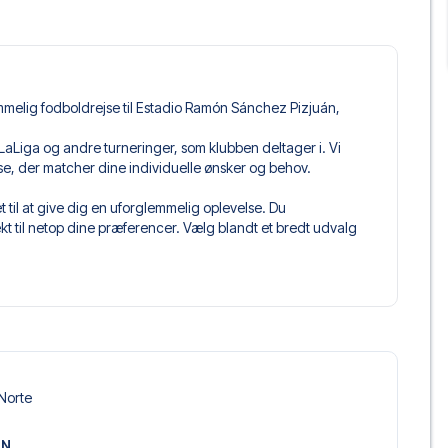
mmelig fodboldrejse til Estadio Ramón Sánchez Pizjuán,
e i LaLiga og andre turneringer, som klubben deltager i. Vi
jse, der matcher dine individuelle ønsker og behov.
 til at give dig en uforglemmelig oplevelse. Du
 til netop dine præferencer. Vælg blandt et bredt udvalg
get og fleksible fly, der passer dig bedst.
 du kommer til at sidde, og hvad billettypen indeholder, hvis
llet, hvor der er mere inkluderet end selve billetten. Det kan
er. Hvis dette er inkluderet, vil det tydeligt fremgå, når
villa, der passer til enhver smag og ethvert budget. Fra
 Norte
oteller og prisvenlige alternativer – vi har noget for
 og pris. Det eneste du skal gøre er at vælge det hotel der
ON
m vi ikke tilbyder, så kontakt os, og vi vil se, hvad vi kan