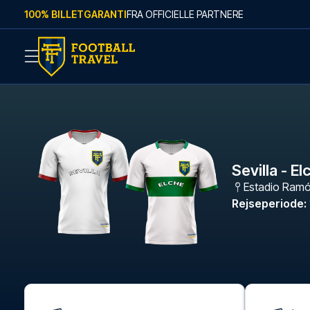
Skip to content
100% BILLETGARANTI
FRA OFFICIELLE PARTNERE
Sevilla - E
Estadio Ramó
Rejseperiode
: