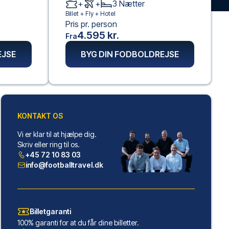
+
+
3
Nætter
Billet +
Fly
+
Hotel
Pris pr. person
4.595 kr.
Fra
EJSE
BYG DIN FODBOLDREJSE
KONTAKT OS
Vi er klar til at hjælpe dig.
Skriv eller ring til os.
+45 72 10 83 03
info@footballtravel.dk
Billetgaranti
100% garanti for at du får dine billetter.