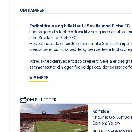
OM KAMPEN
Fodboldrejse og billetter til Sevilla mod Elche FC
Lad os gøre din fodbolddrøm til virkelig med en uforgle
med Sevilla mod Elche FC.
Hos os finder du officielle billetter til alle Sevillas kamp
specialiserer os i at skræddersy den perfekte fodboldre
Vores skræddersyede fodboldrejser til Sevilla er designet
sammensætter din egen fodboldpakke, der passer perfekt
af fodboldbilletter, udvalgte hotel til enhver smag og bud
VIS MERE
Når du vælger din billettype, kan du se i hvilken sektion,
det er en hospitality-billet. En hospitality-billet, er en bi
eksempelvis være loungeadgang og/eller mad og drikkevar
OM BILLETTER
du vælger billettypen, og på dine rejsedokumenter.
Kortside
Vi tilbyder et bredt udvalg af håndplukkede hoteller i Se
Tribune
:
Gol Sur/​Gol
luksuriøse 5-stjernede hoteller til charmerende boutiqueh
Sektion
:
Yellow
enhver rejsende. Vi tager højde for beliggenhed, komfort
BILLETINFORMATI
passer dig bedst. Hvis du foretrækker et specifikt hotel, so