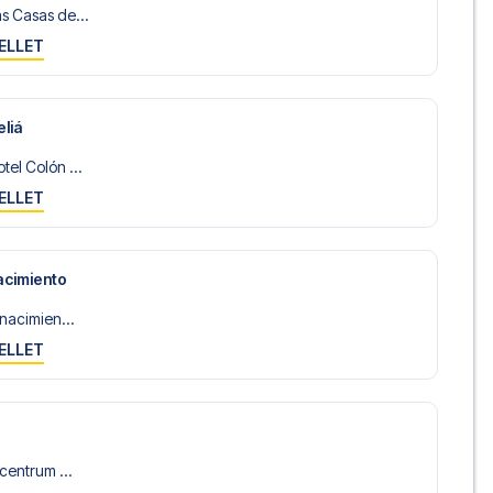
s Casas de...
ELLET
liá
el Colón ...
ELLET
acimiento
enacimien...
ELLET
centrum ...