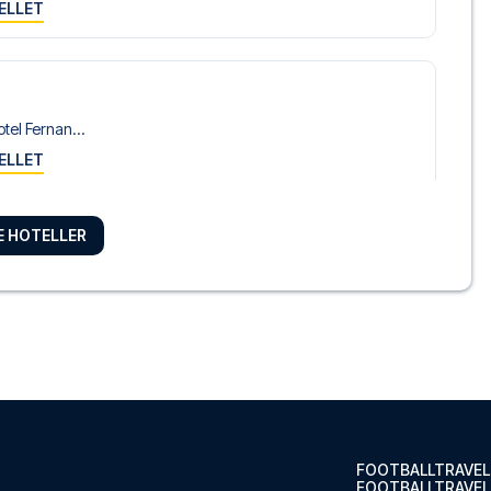
ELLET
tel Fernan...
ELLET
RE HOTELLER
lo
tel Monte ...
ELLET
orio Sevilla
sual Don J...
ELLET
FOOTBALLTRAVEL
FOOTBALLTRAVEL