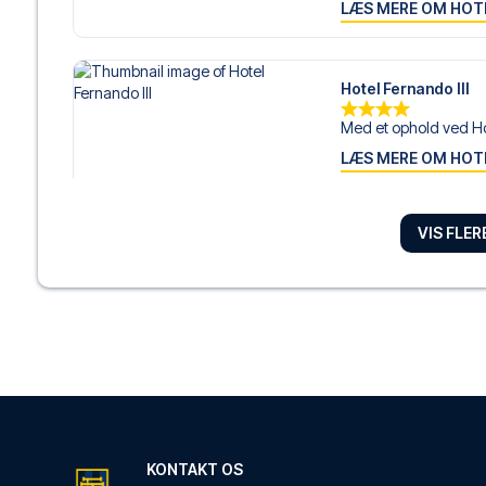
LÆS MERE OM HOT
Hotel Fernando III
Med et ophold ved Ho
LÆS MERE OM HOT
VIS FLE
Hotel Monte Carme
Med et ophold ved Ho
LÆS MERE OM HOT
Casual Don Juan Ten
Med et ophold ved Ca
LÆS MERE OM HOT
KONTAKT OS