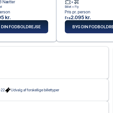
3
Nætter
+
el
Billet +
Fly
person
Pris pr. person
5 kr.
2.095 kr.
Fra
 DIN FODBOLDREJSE
BYG DIN FODBOLDR
-22
Udvalg af forskellige billettyper