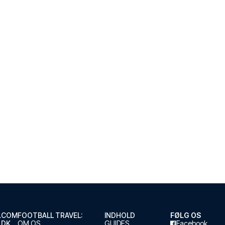
.COM
FOOTBALL TRAVEL:
INDHOLD
FØLG OS
.DK
OM OS
GUIDES
Facebook