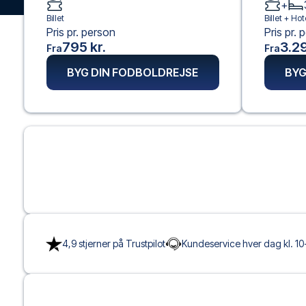
+
Billet
Billet +
Hot
Pris pr. person
Pris pr. 
795 kr.
3.29
Fra
Fra
BYG DIN FODBOLDREJSE
BYG
4,9 stjerner på Trustpilot
Kundeservice hver dag kl. 10