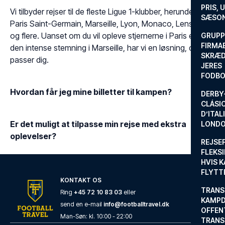
PRIS, 
Vi tilbyder rejser til de fleste Ligue 1-klubber, herunder
SÆSON
Paris Saint-Germain, Marseille, Lyon, Monaco, Lens, Lille
og flere. Uanset om du vil opleve stjernerne i Paris eller
GRUPP
FIRMA
den intense stemning i Marseille, har vi en løsning, der
SKRÆD
passer dig.
JERES
FODBO
Hvordan får jeg mine billetter til kampen?
DERBY-
CLÁSI
D’ITAL
Er det muligt at tilpasse min rejse med ekstra
LONDO
oplevelser?
REJSE
FLEKSI
HVIS 
FLYTT
KONTAKT OS
TRANS
Ring
+45 72 10 83 03
eller
KAMPD
send en e-mail
info@footballtravel.dk
OFFEN
Man
-
Søn
: kl.
10:00
-
22:00
TRANS