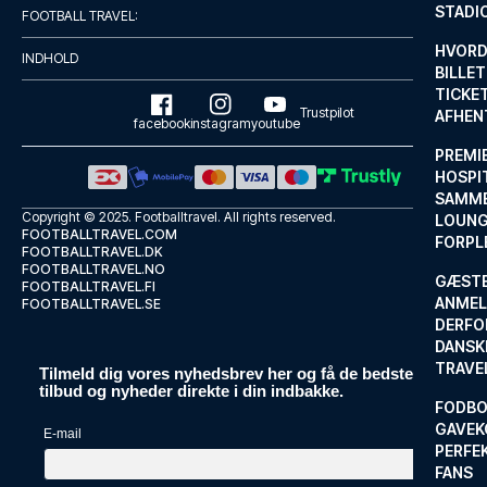
STADI
FOOTBALL TRAVEL:
HVORD
INDHOLD
BILLET
TICKET
Trustpilot
AFHEN
facebook
instagram
youtube
PREMI
HOSPIT
SAMME
Copyright © 2025.
Footballtravel
. All rights reserved.
LOUNG
FOOTBALLTRAVEL.COM
FORPL
FOOTBALLTRAVEL.DK
FOOTBALLTRAVEL.NO
GÆST
FOOTBALLTRAVEL.FI
ANMEL
FOOTBALLTRAVEL.SE
DERFO
DANSK
TRAVE
Tilmeld dig vores nyhedsbrev her og få de bedste
tilbud og nyheder direkte i din indbakke.
FODBO
GAVEK
E-mail
PERFEK
FANS