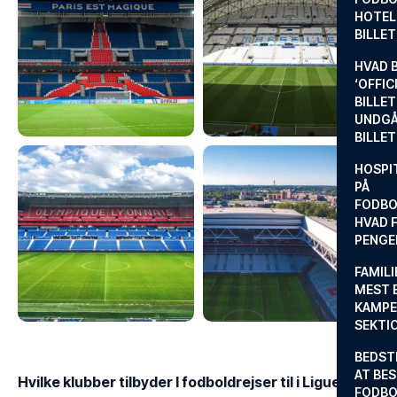
HOTEL
BILLE
HVAD 
‘OFFIC
BILLET
UNDGÅ
BILLE
HOSPIT
PÅ
FODBO
HVAD F
PENGE
FAMILI
MEST 
KAMPE
SEKTI
BEDST
AT BES
Hvilke klubber tilbyder I fodboldrejser til i Ligue 1?
FODBO