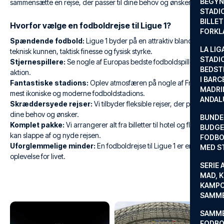
BEGYND
sammensætte en rejse, der passer til dine behov og ønsker.
STADI
BILLE
Hvorfor vælge en fodboldrejse til Ligue 1?
FORKL
Spændende fodbold:
Ligue 1 byder på en attraktiv blanding af
LA LIG
teknisk kunnen, taktisk finesse og fysisk styrke.
STADI
Stjernespillere:
Se nogle af Europas bedste fodboldspillere i
BEDST
aktion.
I BARC
Fantastiske stadions:
Oplev atmosfæren på nogle af Frankrigs
MADRI
mest ikoniske og moderne fodboldstadions.
ANDAL
Skræddersyede rejser:
Vi tilbyder fleksible rejser, der passer til
dine behov og ønsker.
BUNDE
Komplet pakke:
Vi arrangerer alt fra billetter til hotel og fly, så du
BUDGET
kan slappe af og nyde rejsen.
FODBO
Uforglemmelige minder:
En fodboldrejse til Ligue 1 er en
MED S
oplevelse for livet.
SERIE 
MAD, 
KAMPO
SAMME
SAMME
FODBO