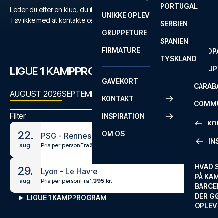
PORTUGAL
ROM
PRIMEI
Leder du efter en klub, du ikke kan finde?
UNIKKE OPLEVELSER
ANDRE
Tøv ikke med at kontakte os
her
eller på
+45 72 10 83 03
.
SERBIEN
SEVILLA
SCOTT
GRUPPETURE
PREMI
SPANIEN
FIRMATURE
EUROP
TYSKLAND
FA CUP
LIGUE 1 KAMPPROGRAM
GAVEKORT
CARAB
AUGUST 2026
SEPTEMBER 2026
OKTOBER 2026
NOVEMBER
KONTAKT
COMMU
Filter
INSPIRATION
CONFE
KO
22.
OM OS
PSG - Rennes
IN
Pris per person
Fra
2.395 kr.
aug.
KONTA
FAQ
HVAD 
29.
Lyon - Le Havre
PÅ KA
Pris per person
Fra
1.395 kr.
aug.
BILLET
BARCE
GARAN
DER G
LIGUE 1 KAMPPROGRAM
OPLEV
ETA-A