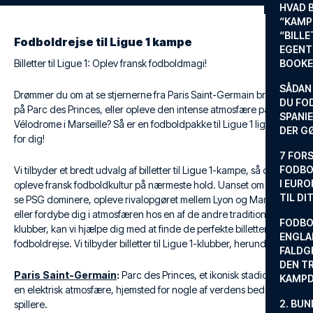
HVAD 
“KAMP
“BILL
Fodboldrejse til Ligue 1 kampe
EGENTL
Billetter til Ligue 1: Oplev fransk fodboldmagi!
BOOKE
SÅDAN
Drømmer du om at se stjernerne fra Paris Saint-Germain brillere
DU FO
på Parc des Princes, eller opleve den intense atmosfære på Stade
SPANIE
Vélodrome i Marseille? Så er en fodboldpakke til Ligue 1 lige noget
DER G
for dig!
7 FORS
FODBO
Vi tilbyder et bredt udvalg af billetter til Ligue 1-kampe, så du kan
I EURO
opleve fransk fodboldkultur på nærmeste hold. Uanset om du vil
TIL DI
se PSG dominere, opleve rivalopgøret mellem Lyon og Marseille,
eller fordybe dig i atmosfæren hos en af de andre traditionsrige
FODBO
klubber, kan vi hjælpe dig med at finde de perfekte billetter til din
ENGLA
fodboldrejse. Vi tilbyder billetter til Ligue 1-klubber, herunder:
FALDG
DEN TR
Paris Saint-Germain
:
Parc des Princes, et ikonisk stadion med
KAMP
en elektrisk atmosfære, hjemsted for nogle af verdens bedste
2. BUN
spillere.