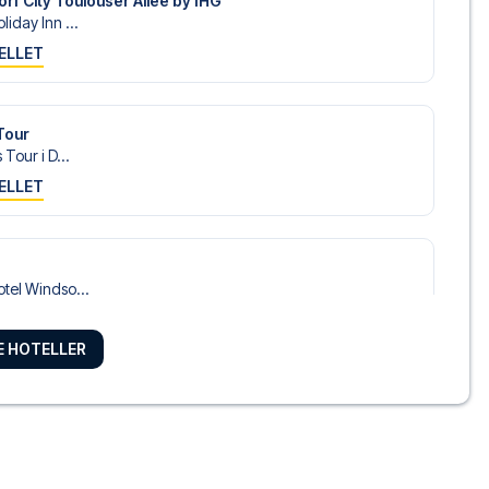
orf City Toulouser Allee by IHG
iday Inn ...
ELLET
Tour
Tour i D...
ELLET
tel Windso...
ELLET
RE HOTELLER
dorf
NRI Hotel ...
ELLET