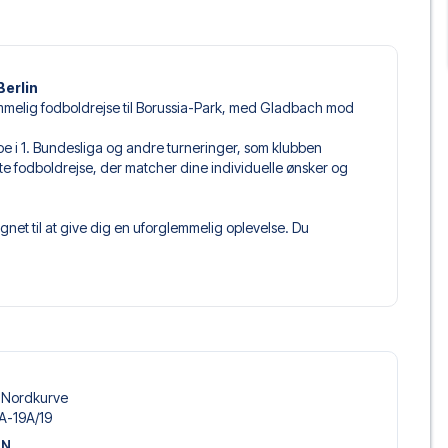
Berlin
emmelig fodboldrejse til Borussia-Park, med Gladbach mod
ampe i 1. Bundesliga og andre turneringer, som klubben
kte fodboldrejse, der matcher dine individuelle ønsker og
net til at give dig en uforglemmelig oplevelse. Du
 til netop dine præferencer. Vælg blandt et bredt udvalg
get og fleksible fly, der passer dig bedst.
 du kommer til at sidde, og hvad billettypen indeholder, hvis
llet, hvor der er mere inkluderet end selve billetten. Det kan
er. Hvis dette er inkluderet, vil det tydeligt fremgå, når
​ Nordkurve
Mönchengladbach, der passer til enhver smag og ethvert
A-19A/​19
de boutiquehoteller og prisvenlige alternativer – vi har
ON
d, komfort og pris. Det eneste du skal gøre er at vælge det