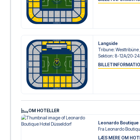
hotel der passer dig bedst. Hvis du foretrækker et specifikt
vi kan gøre.
Vi tilbyder fodboldpakker til Gladbach både med og uden 
du ønsker dette.
Hvis du derimod vælger en af vores komplette pakker ink
om check-in procedurer og flydetaljer sammen med dine 
Langside
og fokusere på at nyde fodboldoplevelsen.
Tribune
:
Westtribüne /
Sektion
:
8-12A/​20-2
Sikker booking og personlig service
Din sikkerhed og oplevelse er vores højeste prioritet. Vi 
BILLETINFORMATI
din fodboldpakke og står klar med personlig service båd
eller
her
, hvis du har brug for hjælp til at bestille rejsen.
Er du klar til at rejse til Mönchengladbach og opleve st
Kontakt os i dag, og lad os hjælpe dig med at realisere 
OM HOTELLER
Leonardo Boutique 
Fra Leonardo Boutiqu
LÆS MERE OM HOT