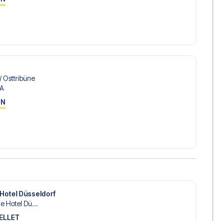
 hotel, som vi ikke tilbyder, så kontakt os, og vi vil se, hvad
fly, så du selv kan vælge at stå for flyplanlægningen, hvis
lusive fly, vil du modtage al den nødvendige information
rejsedokumenter, så du kan rejse afsted med ro i sindet
​ Osttribüne
4A
sørger for en problemfri bestillingsproces i forbindelse med
ON
e før og under rejsen. Vi er tilgængelige på
72108303
jernerne fra Gladbach på Borussia-Park i 1. Bundesliga?
din drøm om en fodboldtur.
Hotel Düsseldorf
e Hotel Dü...
ELLET