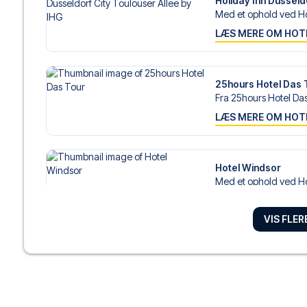
Holiday Inn Dusseld
Med et ophold ved Hol
LÆS MERE OM HOT
25hours Hotel Das 
Fra 25hours Hotel Das 
LÆS MERE OM HOT
Hotel Windsor
Med et ophold ved Ho
LÆS MERE OM HOT
VIS FLE
HENRI Hotel Düssel
Med et ophold ved HE
LÆS MERE OM HOT