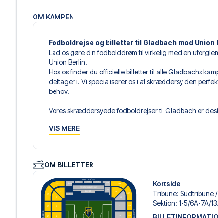
OM KAMPEN
Fodboldrejse og billetter til Gladbach mod Union 
Lad os gøre din fodbolddrøm til virkelig med en uforgl
Union Berlin.
Hos os finder du officielle billetter til alle Gladbachs k
deltager i. Vi specialiserer os i at skræddersy den perfe
behov.
Vores skræddersyede fodboldrejser til Gladbach er desig
sammensætter din egen fodboldpakke, der passer perfekt
VIS MERE
af fodboldbilletter, udvalgte hotel til enhver smag og bud
Når du vælger din billettype, kan du se i hvilken sektion,
det er en hospitality-billet. En hospitality-billet, er en bi
OM BILLETTER
eksempelvis være loungeadgang og/eller mad og drikkevar
du vælger billettypen, og på dine rejsedokumenter.
Kortside
Tribune
:
Südtribune /
Vi tilbyder et bredt udvalg af håndplukkede hoteller i 
Sektion
:
1-5/​6A-7A/​13
budget. Fra luksuriøse 5-stjernede hoteller til charmeren
BILLETINFORMATI
noget for enhver rejsende. Vi tager højde for beliggenhe