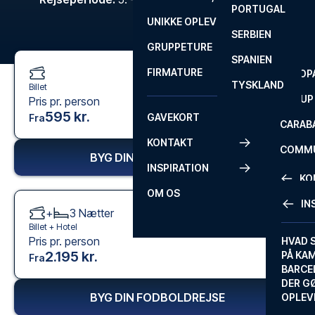
PORTUGAL
ROM
PRIMEI
UNIKKE OPLEVELSER
ANDRE
SERBIEN
SEVILLA
SCOTT
GRUPPETURE
PREMI
SPANIEN
FIRMATURE
EUROP
TYSKLAND
Billet
FA CUP
Pris pr. person
595 kr.
GAVEKORT
Fra
CARAB
KONTAKT
COMMU
BYG DIN FODBOLDREJSE
INSPIRATION
CONFE
KO
OM OS
IN
+
3
Nætter
KONTA
Billet +
Hotel
Pris pr. person
FAQ
HVAD 
2.195 kr.
PÅ KA
Fra
BILLET
BARCE
GARAN
DER G
BYG DIN FODBOLDREJSE
OPLEV
ETA-A