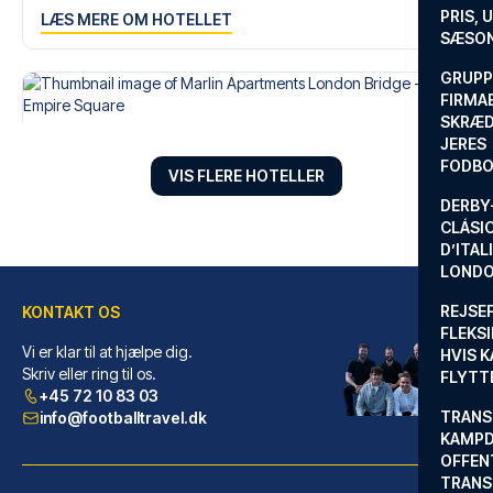
PRIS, 
LÆS MERE OM HOTELLET
SÆSON
GRUPP
FIRMA
SKRÆD
JERES
FODBO
VIS FLERE HOTELLER
DERBY-
CLÁSI
D’ITAL
LONDO
REJSE
KONTAKT OS
FLEKSI
Vi er klar til at hjælpe dig.
HVIS 
Marlin Apartments London Bridge - Empire Square
Skriv eller ring til os.
FLYTT
+45 72 10 83 03
FraMarlin Apartments London Br...
TRANS
info@footballtravel.dk
LÆS MERE OM HOTELLET
KAMPD
OFFEN
TRANS