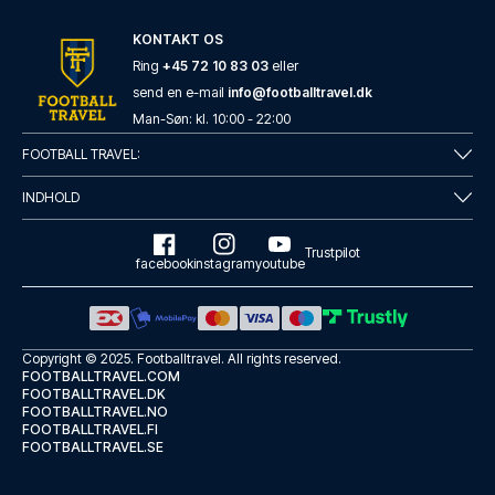
KONTAKT OS
Ring
+45 72 10 83 03
eller
send en e-mail
info@footballtravel.dk
Man
-
Søn
: kl.
10:00
-
22:00
ibis London City - Shoreditch
FOOTBALL TRAVEL:
Fra ibis London City - Shoredi...
INDHOLD
LÆS MERE OM HOTELLET
Trustpilot
facebook
instagram
youtube
Copyright © 2025.
Footballtravel
. All rights reserved.
FOOTBALLTRAVEL.COM
FOOTBALLTRAVEL.DK
FOOTBALLTRAVEL.NO
FOOTBALLTRAVEL.FI
FOOTBALLTRAVEL.SE