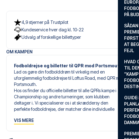
EUROP
FODBO
PÅ BU
4,9 stjerner på Trustpilot
SÅDAN
Kundeservice hver dag kl. 10-22
PREMIE
Udvalg af forskellige billettyper
FØRST
AT BEG
FEJL
OM KAMPEN
HVAD 
Fodboldrejse og billetter til QPR mod Portsmouth
TIL DE
Lad os gøre din fodbolddrøm til virkelig med en
”KAMP
uforglemmelig fodboldrejse til Loftus Road, med QPR mod
FODBO
Portsmouth.
DESTI
Hos os finder du officielle billetter til alle QPRs kampe i
Championship og andre turneringer, som klubben
GUIDE:
deltager i. Vi specialiserer os i at skræddersy den
PLANL
perfekte fodboldrejse, der matcher dine individuelle
PERFE
ønsker og behov.
FODBO
VIS MERE
DANM
Vores skræddersyede fodboldrejser til QPR er designet til
PREMI
at give dig en uforglemmelig oplevelse. Du sammensætter