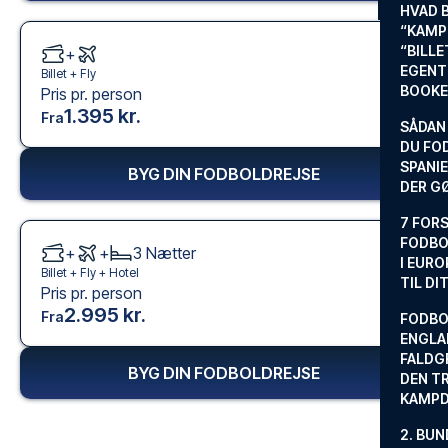
HVAD 
“KAMP
“BILL
+
EGENTL
Billet +
Fly
BOOKE
Pris pr. person
1.395 kr.
Fra
SÅDAN
DU FO
SPANIE
BYG DIN FODBOLDREJSE
DER G
7 FORS
FODBO
+
+
3
Nætter
I EURO
Billet +
Fly
+
Hotel
TIL DI
Pris pr. person
2.995 kr.
Fra
FODBO
ENGLA
FALDG
BYG DIN FODBOLDREJSE
DEN TR
KAMP
2. BUN