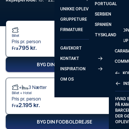
PORTUGAL
ROM
PRIMEI
UNIKKE OPLEVELSER
ANDRE
SERBIEN
SEVILLA
SCOTT
GRUPPETURE
PREMI
SPANIEN
FIRMATURE
EUROP
TYSKLAND
Billet
FA CUP
Pris pr. person
795 kr.
GAVEKORT
Fra
CARAB
KONTAKT
COMMU
BYG DIN FODBOLDREJSE
INSPIRATION
CONFE
KO
OM OS
IN
+
3
Nætter
KONTA
Billet +
Hotel
Pris pr. person
FAQ
HVAD 
2.195 kr.
PÅ KA
Fra
BILLET
BARCE
GARAN
DER G
BYG DIN FODBOLDREJSE
OPLEV
ETA-A