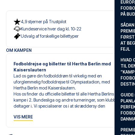
EUROP
FODBO
PÅ BU
4,9 stjerner på Trustpilot
SÅDAN
Kundeservice hver dag kl. 10-22
PREMIE
Udvalg af forskellige billettyper
FØRST
AT BEG
FEJL
OM KAMPEN
HVAD 
Fodboldrejse og billetter til Hertha Berlin mod
TIL DE
Kaiserslautern
”KAMP
Lad os gøre din fodbolddrøm til virkelig med en
FODBO
uforglemmelig fodboldrejse til Olympiastadion, med
DESTI
Hertha Berlin mod Kaiserslautern.
Hos os finder du officielle billetter til alle Hertha Berlins
GUIDE:
kampe i 2. Bundesliga og andre turneringer, som klubben
PLANL
deltager i. Vi specialiserer os i at skræddersy den
PERFE
perfekte fodboldrejse, der matcher dine individuelle
FODBO
VIS MERE
ønsker og behov.
DANM
PREMI
Vores skræddersyede fodboldrejser til Hertha Berlin er