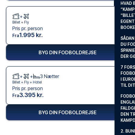
HVAD 
“KAMP
“BILL
+
EGENTL
Billet +
Fly
BOOKE
Pris pr. person
1.995 kr.
Fra
SÅDAN
DU FO
SPANIE
BYG DIN FODBOLDREJSE
DER G
7 FORS
FODBO
+
+
3
Nætter
I EURO
Billet +
Fly
+
Hotel
TIL DI
Pris pr. person
3.395 kr.
Fra
FODBO
ENGLA
FALDG
BYG DIN FODBOLDREJSE
DEN TR
KAMP
2. BUN