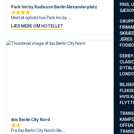
om en fodboldtur.
PRIS, 
Park Inn by Radisson Berlin Alexanderplatz
SÆSON
Med et ophold hos Park Inn by ...
GRUPP
LÆS MERE OM HOTELLET
FIRMA
SKRÆD
JERES
FODBO
DERBY-
CLÁSI
D’ITAL
LONDO
REJSE
FLEKSI
HVIS 
FLYTT
TRANS
KAMPD
ibis Berlin City Nord
OFFEN
Fra ibis Berlin City Nord i Be...
TRANS