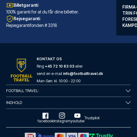
Billetgaranti
FIRMA
100% garanti for at du får dine billetter.
TRIN F
Rejsegaranti
FORES
Rejsegarantifonden # 3318
KAMP
KONTAKT OS
Ring
+45 72 10 83 03
eller
send en e-mail
info@footballtravel.dk
Mercure Hotel Berlin City West
Man
-
Søn
: kl.
10:00
-
22:00
Fra Mercure Hotel Berlin City ...
FOOTBALL TRAVEL:
LÆS MERE OM HOTELLET
INDHOLD
Trustpilot
facebook
instagram
youtube