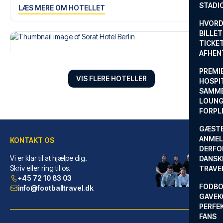
STADI
LÆS MERE OM HOTELLET
HVORD
BILLET
TICKET
AFHEN
PREMI
VIS FLERE HOTELLER
HOSPIT
SAMME
LOUNG
FORPL
GÆST
ANMEL
KONTAKT OS
DERFO
Vi er klar til at hjælpe dig.
DANSK
Sorat Hotel Berlin
Skriv eller ring til os.
TRAVE
Med et ophold ved Sorat Hotel ...
+45 72 10 83 03
FODBO
LÆS MERE OM HOTELLET
info@footballtravel.dk
GAVEK
PERFEK
FANS