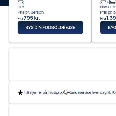
+
Billet
Billet +
Hot
Pris pr. person
Pris pr. 
795 kr.
1.39
Fra
Fra
BYG DIN FODBOLDREJSE
BYG
4,9 stjerner på Trustpilot
Kundeservice hver dag kl. 10