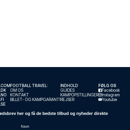
.COM
FOOTBALL TRAVEL:
INDHOLD
FØLG OS
.DK
OM OS
GUIDES
Facebook
.NO
KONTAKT
KAMPOPSTILLINGER
Instagram
FI
BILLET- OG KAMPGARANTI
REJSER
Youtube
.SE
edsbrev her og få de bedste tilbud og nyheder direkte
Navn