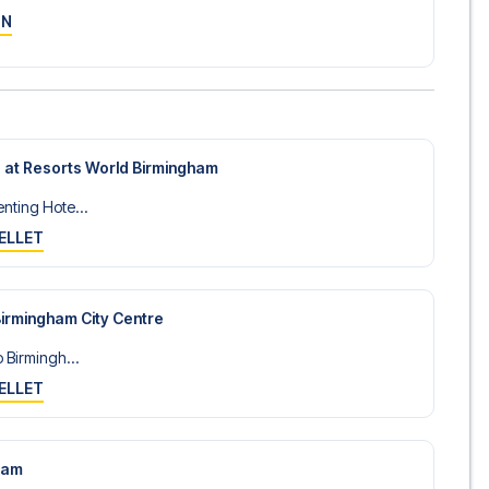
ON
a at Resorts World Birmingham
nting Hote...
ELLET
Birmingham City Centre
 Birmingh...
ELLET
ham