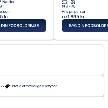
3
Nætter
+
el
Billet +
Fly
person
Pris pr. person
5 kr.
1.895 kr.
Fra
 DIN FODBOLDREJSE
BYG DIN FODBOLDR
-22
Udvalg af forskellige billettyper