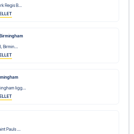
k Regis B...
ELLET
 Birmingham
, Birmin...
ELLET
rmingham
ngham ligg...
ELLET
nt Pauls ...