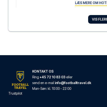
LÆS MERE OM HOT
VIS FLE
Hyatt Regency Bir
Hyatt Regency Birmin
LÆS MERE OM HOT
Holiday Inn Birming
Med et ophold ved Hol
LÆS MERE OM HOT
KONTAKT OS
Ring
+45 72 10 83 03
eller
send en e-mail
info@footballtravel.dk
Holiday Inn Express
Man
-
Søn
: kl.
10:00
-
22:00
Trustpilot
Med et ophold hos Hol
LÆS MERE OM HOT