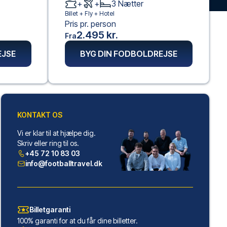
+
+
3
Nætter
Billet +
Fly
+
Hotel
Pris pr. person
2.495 kr.
Fra
EJSE
BYG DIN FODBOLDREJSE
KONTAKT OS
Vi er klar til at hjælpe dig.
Skriv eller ring til os.
+45 72 10 83 03
info@footballtravel.dk
Billetgaranti
100% garanti for at du får dine billetter.