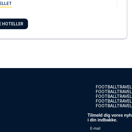
ELLET
RE HOTELLER
mingham
gham ligge...
ELLET
ham City Centre by IHG
iday Inn ...
ELLET
FOOTBALLTRAVEL
FOOTBALLTRAVEL
FOOTBALLTRAVEL
FOOTBALLTRAVEL.
FOOTBALLTRAVEL
 Birmingham - City Centre by IHG
Tilmeld dig vores nyh
iday Inn ...
i din indbakke.
ELLET
E-mail