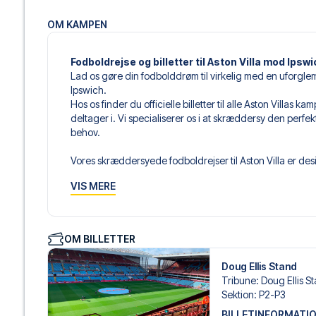
OM KAMPEN
Fodboldrejse og billetter til Aston Villa mod Ipsw
Lad os gøre din fodbolddrøm til virkelig med en uforglem
Ipswich.
Hos os finder du officielle billetter til alle Aston Villa
deltager i. Vi specialiserer os i at skræddersy den perfe
behov.
Vores skræddersyede fodboldrejser til Aston Villa er desi
sammensætter din egen fodboldpakke, der passer perfekt
VIS MERE
af fodboldbilletter, udvalgte hotel til enhver smag og bud
Når du vælger din billettype, kan du se i hvilken sektion,
det er en hospitality-billet. En hospitality-billet, er en bi
OM BILLETTER
eksempelvis være loungeadgang og/eller mad og drikkevar
du vælger billettypen, og på dine rejsedokumenter.
Doug Ellis Stand
Tribune
:
Doug Ellis S
Vi tilbyder et bredt udvalg af håndplukkede hoteller i B
Sektion
:
P2-P3
Fra luksuriøse 5-stjernede hoteller til charmerende bouti
BILLETINFORMATI
enhver rejsende. Vi tager højde for beliggenhed, komfort