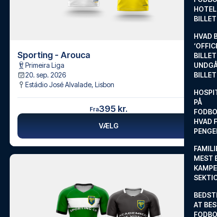
HOTEL
BILLE
HVAD 
‘OFFIC
Sporting - Arouca
BILLET
Primeira Liga
UNDGÅ
20. sep. 2026
BILLE
Estádio José Alvalade
,
Lisbon
HOSPIT
PÅ
395 kr.
Fra
FODBO
HVAD F
VÆLG
PENGE
FAMILI
MEST 
KAMPE
SEKTI
BEDST
AT BES
FODBO