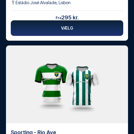
Estádio José Alvalade
,
Lisbon
295 kr.
Fra
VÆLG
Sporting - Rio Ave