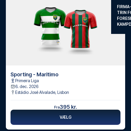
FIRMA
TRIN F
FORES
KAMP
Sporting - Maritimo
Primeira Liga
6. dec. 2026
Estádio José Alvalade
,
Lisbon
395 kr.
Fra
VÆLG