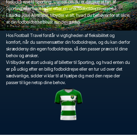
fodboldrejse til Sporting. Uanset om du er dedikeret fan af
Sporting eller bare leder efter en unik fodboldoplevelse på
Estádio José Alvalade, tilbyder vi alt, hvad du behøver for at sikre,
at din fodboldrejse bliver mindeværdig.
Hos Football Travel forstår vi vigtigheden af fleksibilitet og
komfort, når du sammensætter din fodboldrejse, og du kan derfor
skræddersy din egen fodboldrejse, så den passer præcis til dine
behov og ønsker.
Vi tilbyder et stort udvalg af billetter til Sporting, og hvad enten du
er på udkig efter en billig fodboldrejse eller en tur ud over det
sædvanlige, sidder vi klar til at hjælpe dig med den rejse der
passer til lige netop dine behov.