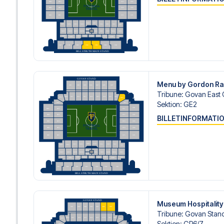
gøre.
Vi tilbyder fodboldpakker til Rangers både med og uden f
du ønsker dette.
Hvis du derimod vælger en af vores komplette pakker ink
om check-in procedurer og flydetaljer sammen med dine 
og fokusere på at nyde fodboldoplevelsen.
Sikker booking og personlig service
Menu by Gordon R
Din sikkerhed og oplevelse er vores højeste prioritet. Vi 
Tribune
:
Govan East 
din fodboldpakke og står klar med personlig service båd
Sektion
:
GE2
eller
her
, hvis du har brug for hjælp til at bestille rejsen.
BILLETINFORMATI
Er du klar til at rejse til Glasgow og opleve stjernerne fr
og lad os hjælpe dig med at realisere din drøm om en fo
Museum Hospitality
Tribune
:
Govan Stan
Sektion
:
GR6/​7