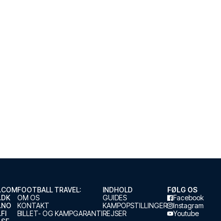
.COM
FOOTBALL TRAVEL:
INDHOLD
FØLG OS
.DK
OM OS
GUIDES
Facebook
.NO
KONTAKT
KAMPOPSTILLINGER
Instagram
FI
BILLET- OG KAMPGARANTI
REJSER
Youtube