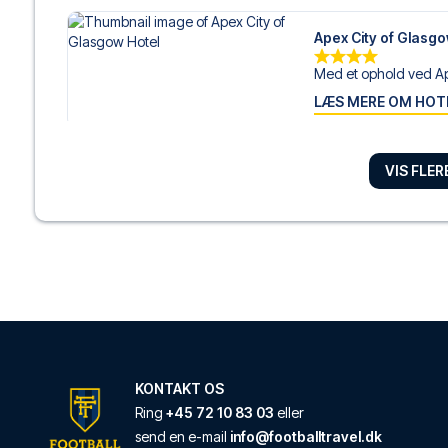
Apex City of Glasgo
Med et ophold ved Ape
LÆS MERE OM HOT
VIS FLE
Hampton by Hilton 
Med et ophold ved Ha
LÆS MERE OM HOT
Arthouse Hotel Gl
Med et ophold ved Ar
LÆS MERE OM HOT
KONTAKT OS
Ring
+45 72 10 83 03
eller
send en e-mail
info@footballtravel.dk