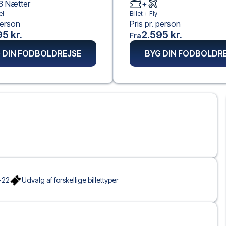
3
Nætter
+
el
Billet +
Fly
person
Pris pr. person
5 kr.
2.595 kr.
Fra
 DIN FODBOLDREJSE
BYG DIN FODBOLDR
-22
Udvalg af forskellige billettyper