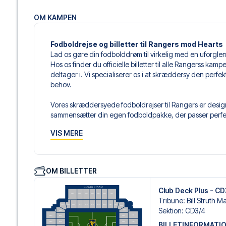
OM KAMPEN
Fodboldrejse og billetter til Rangers mod Hearts
Lad os gøre din fodbolddrøm til virkelig med en uforgle
Hos os finder du officielle billetter til alle Rangerss ka
deltager i. Vi specialiserer os i at skræddersy den perfe
behov.
Vores skræddersyede fodboldrejser til Rangers er designe
sammensætter din egen fodboldpakke, der passer perfekt
af fodboldbilletter, udvalgte hotel til enhver smag og bud
VIS MERE
Når du vælger din billettype, kan du se i hvilken sektion,
det er en hospitality-billet. En hospitality-billet, er en bi
eksempelvis være loungeadgang og/eller mad og drikkevar
OM BILLETTER
du vælger billettypen, og på dine rejsedokumenter.
Club Deck Plus - C
Vi tilbyder et bredt udvalg af håndplukkede hoteller i G
Tribune
:
Bill Struth M
luksuriøse 5-stjernede hoteller til charmerende boutiqueh
Sektion
:
CD3/​4
enhver rejsende. Vi tager højde for beliggenhed, komfort
BILLETINFORMATI
passer dig bedst. Hvis du foretrækker et specifikt hotel, so