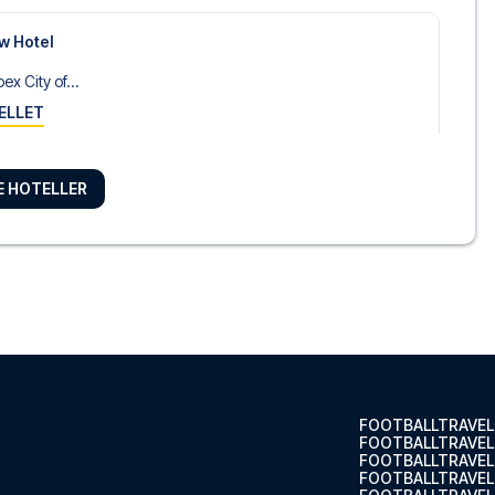
w Hotel
x City of...
ELLET
RE HOTELLER
Glasgow Central
mpton by H...
ELLET
asgow
thouse Hot...
ELLET
FOOTBALLTRAVEL
FOOTBALLTRAVEL
FOOTBALLTRAVEL
FOOTBALLTRAVEL.