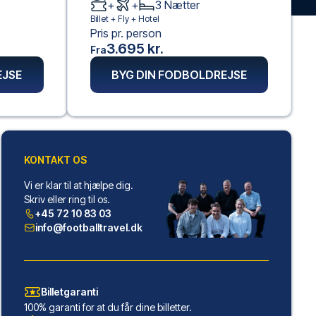
+
+
3
Nætter
Billet +
Fly
+
Hotel
Pris pr. person
3.695 kr.
Fra
EJSE
BYG DIN FODBOLDREJSE
KONTAKT OS
Vi er klar til at hjælpe dig.
Skriv eller ring til os.
+45 72 10 83 03
info@footballtravel.dk
Billetgaranti
100% garanti for at du får dine billetter.