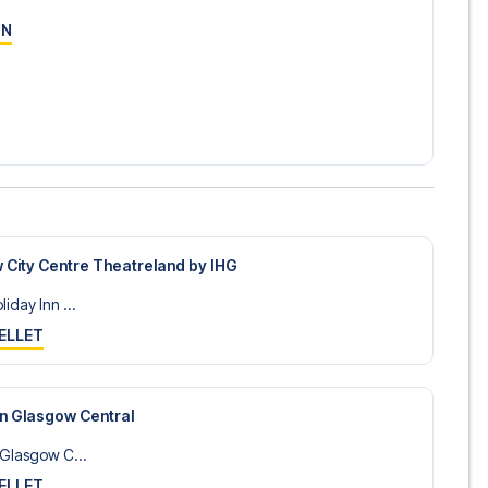
ON
 City Centre Theatreland by IHG
iday Inn ...
ELLET
on Glasgow Central
 Glasgow C...
ELLET