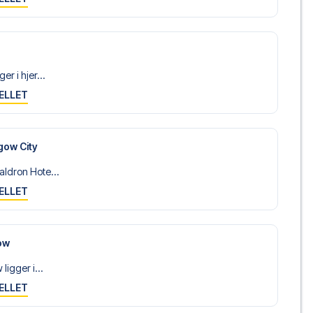
r i hjer...
ELLET
gow City
ldron Hote...
ELLET
ow
ligger i...
ELLET