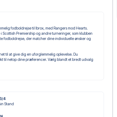
mmelig fodboldrejse til Ibrox, med Rangers mod Hearts.
mpe i Scottish Premiership og andre turneringer, som klubben
kte fodboldrejse, der matcher dine individuelle ønsker og
t til at give dig en uforglemmelig oplevelse. Du
 til netop dine præferencer. Vælg blandt et bredt udvalg
get og fleksible fly, der passer dig bedst.
 du kommer til at sidde, og hvad billettypen indeholder, hvis
llet, hvor der er mere inkluderet end selve billetten. Det kan
er. Hvis dette er inkluderet, vil det tydeligt fremgå, når
D3/4
lasgow, der passer til enhver smag og ethvert budget. Fra
ain Stand
oteller og prisvenlige alternativer – vi har noget for
 og pris. Det eneste du skal gøre er at vælge det hotel der
ON
m vi ikke tilbyder, så kontakt os, og vi vil se, hvad vi kan