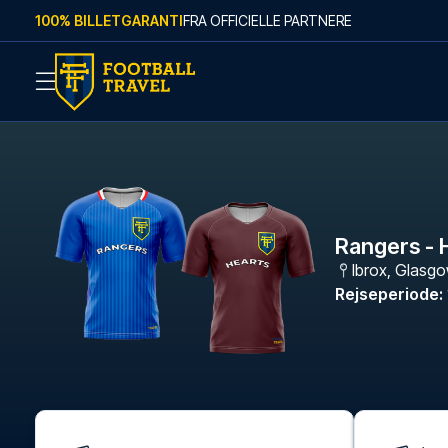
Skip to content
100% BILLETGARANTI
FRA OFFICIELLE PARTNERE
Rangers - 
Ibrox
,
Glasg
Rejseperiode
: