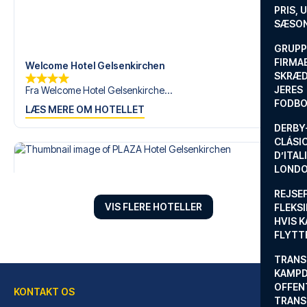
drøm om en fodboldtur.
PRIS, 
SÆSON
GRUPP
FIRMA
Welcome Hotel Gelsenkirchen
SKRÆD
JERES
Fra Welcome Hotel Gelsenkirche...
FODBO
LÆS MERE OM HOTELLET
DERBY-
CLÁSI
D’ITAL
LONDO
REJSE
VIS FLERE HOTELLER
FLEKSI
HVIS 
FLYTT
TRANS
KAMPD
OFFEN
KONTAKT OS
TRANS