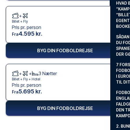
HVAD 
“KAMP
“BILL
+
EGENTL
Billet +
Fly
BOOKE
Pris pr. person
4.595 kr.
Fra
SÅDAN
DU FO
SPANIE
BYG DIN FODBOLDREJSE
DER G
7 FORS
FODBO
+
+
3
Nætter
I EURO
Billet +
Fly
+
Hotel
TIL DI
Pris pr. person
5.695 kr.
Fra
FODBO
ENGLA
FALDG
BYG DIN FODBOLDREJSE
DEN TR
KAMP
2. BUN