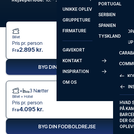
PORTUGAL
ROM
PRIMEI
UNIKKE OPLEVELSER
ANDRE
SERBIEN
SEVILLA
SCOTT
GRUPPETURE
PREMI
SPANIEN
FIRMATURE
EUROP
TYSKLAND
Billet
FA CUP
Pris pr. person
2.895 kr.
GAVEKORT
Fra
CARAB
KONTAKT
COMMU
BYG DIN FODBOLDREJSE
INSPIRATION
CONFE
KO
OM OS
IN
+
3
Nætter
KONTA
Billet +
Hotel
Pris pr. person
FAQ
HVAD 
4.095 kr.
PÅ KA
Fra
BILLET
BARCE
GARAN
DER G
BYG DIN FODBOLDREJSE
OPLEV
ETA-A