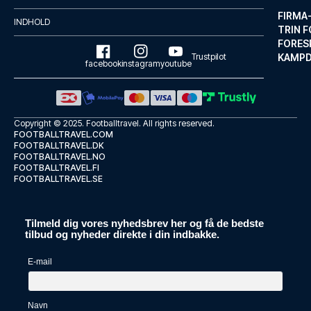
FIRMA
INDHOLD
TRIN F
FORES
Trustpilot
KAMP
facebook
instagram
youtube
Copyright © 2025.
Footballtravel
. All rights reserved.
FOOTBALLTRAVEL.COM
FOOTBALLTRAVEL.DK
FOOTBALLTRAVEL.NO
FOOTBALLTRAVEL.FI
FOOTBALLTRAVEL.SE
Mercure Düsseldorf City Center
Tilmeld dig vores nyhedsbrev her og få de bedste
Med et ophold ved Mercure Düss...
tilbud og nyheder direkte i din indbakke.
LÆS MERE OM HOTELLET
E-mail
Navn