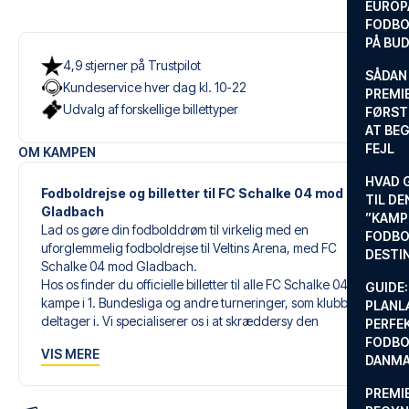
EUROP
FODBO
PÅ BU
4,9 stjerner på Trustpilot
SÅDAN
Kundeservice hver dag kl. 10-22
PREMIE
Udvalg af forskellige billettyper
FØRST
AT BEG
FEJL
OM KAMPEN
HVAD 
Fodboldrejse og billetter til FC Schalke 04 mod
TIL DE
Gladbach
”KAMP
Lad os gøre din fodbolddrøm til virkelig med en
FODBO
uforglemmelig fodboldrejse til Veltins Arena, med FC
DESTI
Schalke 04 mod Gladbach.
Hos os finder du officielle billetter til alle FC Schalke 04s
GUIDE:
kampe i 1. Bundesliga og andre turneringer, som klubben
PLANL
deltager i. Vi specialiserer os i at skræddersy den
PERFE
perfekte fodboldrejse, der matcher dine individuelle
FODBO
VIS MERE
ønsker og behov.
DANM
PREMI
Vores skræddersyede fodboldrejser til FC Schalke 04 er