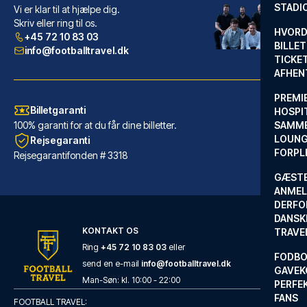
STADI
Vi er klar til at hjælpe dig.
PLAZA Hotel Gelsenkirchen
Skriv eller ring til os.
Fra PLAZA Hotel Gelsenkirchen ...
HVORD
+45 72 10 83 03
BILLET
LÆS MERE OM HOTELLET
info@footballtravel.dk
TICKET
AFHEN
PREMI
Billetgaranti
HOSPIT
100% garanti for at du får dine billetter.
SAMME
LOUNG
Rejsegaranti
FORPL
Rejsegarantifonden # 3318
GÆST
ANMEL
DERFO
DANSK
KONTAKT OS
TRAVE
Ring
+45 72 10 83 03
eller
FODBO
send en e-mail
info@footballtravel.dk
Good Morning Gelsenkirchen City
GAVEK
Med et ophold ved Good Morning...
Man
-
Søn
: kl.
10:00
-
22:00
PERFEK
FANS
LÆS MERE OM HOTELLET
FOOTBALL TRAVEL: