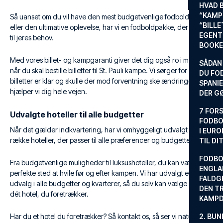
HVAD 
“KAMP
Så uanset om du vil have den mest budgetvenlige fodboldrejse
“BILL
eller den ultimative oplevelse, har vi en fodboldpakke, der passer
EGENTL
til jeres behov.
BOOKE
Med vores billet- og kampgaranti giver det dig også ro i maven
SÅDAN
når du skal bestille billetter til St. Pauli kampe. Vi sørger for dine
DU FO
billetter er klar og skulle der mod forventning ske ændringer
SPANIE
hjælper vi dig hele vejen.
DER G
7 FORS
Udvalgte hoteller til alle budgetter
FODBO
Når det gælder indkvartering, har vi omhyggeligt udvalgt en
I EURO
række hoteller, der passer til alle præferencer og budgetter.
TIL DI
FODBO
Fra budgetvenlige muligheder til luksushoteller, du kan vælge det
ENGLA
perfekte sted at hvile før og efter kampen. Vi har udvalgt et stort
FALDG
udvalg i alle budgetter og kvarterer, så du selv kan vælge præcis
DEN TR
dét hotel, du foretrækker.
KAMP
Har du et hotel du foretrækker? Så kontakt os, så ser vi naturligvis,
2. BUN