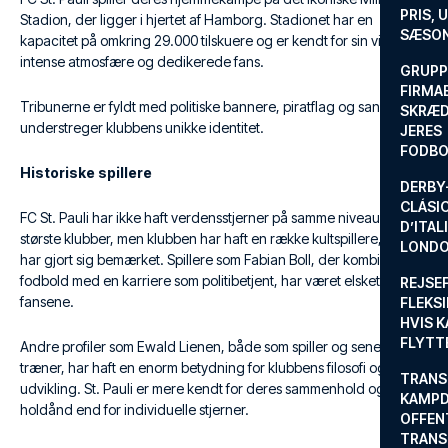
PRIS, 
Stadion, der ligger i hjertet af Hamborg. Stadionet har en
SÆSON
kapacitet på omkring 29.000 tilskuere og er kendt for sin vilde og
intense atmosfære og dedikerede fans.
GRUPP
FIRMA
Tribunerne er fyldt med politiske bannere, piratflag og sange, der
SKRÆD
understreger klubbens unikke identitet.
JERES
FODBO
Historiske spillere
DERBY-
CLÁSI
FC St. Pauli har ikke haft verdensstjerner på samme niveau som de
D’ITAL
største klubber, men klubben har haft en række kultspillere, der
LONDO
har gjort sig bemærket. Spillere som Fabian Boll, der kombinerede
fodbold med en karriere som politibetjent, har været elsket af
REJSE
fansene.
FLEKSI
HVIS 
FLYTT
Andre profiler som Ewald Lienen, både som spiller og senere
træner, har haft en enorm betydning for klubbens filosofi og
TRANS
udvikling. St. Pauli er mere kendt for deres sammenhold og
KAMPD
holdånd end for individuelle stjerner.
OFFEN
TRANS