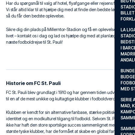
BEGYND
Har du spørgsmål til valg af hotel, flyafgange eller rejsens forløb?
STADI
Vi står altid klar til at hjælpe dig med at finde den bedste løsning,
BILLE
så du får den bedste oplevelse.
FORKL
Sikre dig din plads på Millerntor-Stadion og få en oplevelse for
LA LIG
livet – kontakt os i dag og lad os hjælpe dig med at planlægge din
STADI
BEDST
næste fodboldrejse til St. Pauli!
I BARC
MADRI
ANDAL
BUNDE
BUDGET
Historie om FC St. Pauli
FODBO
MED S
FC St. Pauli blev grundlagt i 1910 og har gennem tiden udviklet sig
til en af de mest unikke og kultagtige klubber i fodboldverdenen.
SERIE 
MAD, 
KAMPO
Klubben er kendt for sin alternative fanbase, stærke politiske
SAMME
identitet og en modkulturel tilgang til fodbold. Selvom St. Pauli
ikke har haft den store sportslige succes sammenlignet med de
SAMME
største tyske klubber, har de formået at skabe en global fanbase,
FODBO