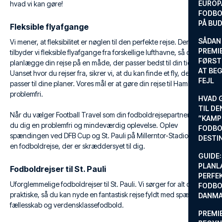
EUROP
hvad vi kan gøre!
FODBO
PÅ BU
Fleksible flyafgange
SÅDAN
Vi mener, at fleksibilitet er nøglen til den perfekte rejse. Derfor
PREMIE
tilbyder vi fleksible flyafgange fra forskellige lufthavne, så du kan
FØRST
planlægge din rejse på en måde, der passer bedst til din tidsplan.
AT BEG
Uanset hvor du rejser fra, sikrer vi, at du kan finde et fly, der
FEJL
passer til dine planer. Vores mål er at gøre din rejse til Hamburg
problemfri.
HVAD 
TIL DE
Når du vælger Football Travel som din fodboldrejsepartner, sikrer
”KAMP
du dig en problemfri og mindeværdig oplevelse. Oplev
FODBO
spændingen ved DFB Cup og St. Pauli på Millerntor-Stadion med
DESTI
en fodboldrejse, der er skræddersyet til dig.
GUIDE:
PLANL
Fodboldrejser til St. Pauli
PERFE
Uforglemmelige fodboldrejser til St. Pauli. Vi sørger for alt det
FODBO
praktiske, så du kan nyde en fantastisk rejse fyldt med spænding,
DANM
fællesskab og verdensklassefodbold.
PREMI