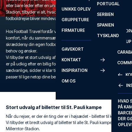
PORTUGAL
ROM
PRIMEI
eller bare leder efter en unik fodboldoplevelse på Millerntor-
UNIKKE OPLEVELSER
ANDRE
Stadion, tilbyder vi alt, hvad du behøver for at sikre, at din
SERBIEN
SEVILLA
SCOTT
fodboldrejse bliver mindeværdig.
GRUPPETURE
PREMI
SPANIEN
FIRMATURE
EUROP
Hos Football Travel forstår vi vigtigheden af fleksibilitet og
TYSKLAND
komfort, når du sammensætter din fodboldrejse, og du kan derfor
FA CUP
skræddersy din egen fodboldrejse, så den passer præcis til dine
GAVEKORT
behov og ønsker.
CARAB
Vi tilbyder et stort udvalg af billetter til St. Pauli, og hvad enten du
KONTAKT
COMMU
er på udkig efter en billig fodboldrejse eller en tur ud over det
sædvanlige, sidder vi klar til at hjælpe dig med den rejse der
INSPIRATION
CONFE
KO
passer til lige netop dine behov.
OM OS
IN
KONTA
FAQ
HVAD 
Stort udvalg af billetter til St. Pauli kampe
PÅ KA
BILLET
BARCE
Når du rejser, er der én ting der er i højsædet - billetter til kampe.
GARAN
DER G
Vi tilbyder et bredt udvalg af billetter til alle St. Pauli kampe på
OPLEV
ETA-A
Millerntor-Stadion.