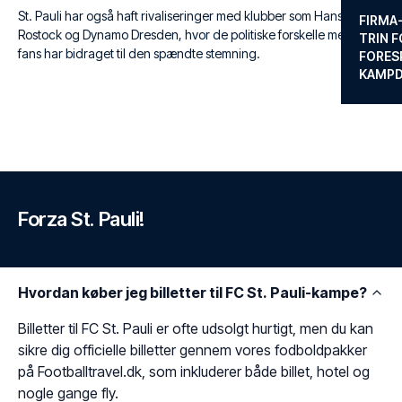
St. Pauli har også haft rivaliseringer med klubber som Hansa
FIRMA
Rostock og Dynamo Dresden, hvor de politiske forskelle mellem
TRIN F
fans har bidraget til den spændte stemning.
FORES
KAMP
Forza St. Pauli!
Hvordan køber jeg billetter til FC St. Pauli-kampe?
Billetter til FC St. Pauli er ofte udsolgt hurtigt, men du kan
sikre dig officielle billetter gennem vores fodboldpakker
på Footballtravel.dk, som inkluderer både billet, hotel og
nogle gange fly.