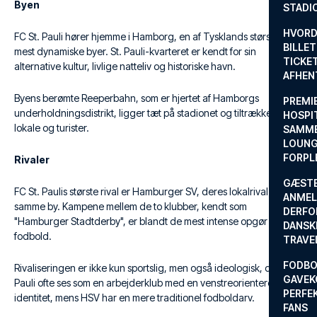
Byen
STADI
HVORD
FC St. Pauli hører hjemme i Hamborg, en af Tysklands største og
BILLET
mest dynamiske byer. St. Pauli-kvarteret er kendt for sin
TICKET
alternative kultur, livlige natteliv og historiske havn.
AFHEN
Byens berømte Reeperbahn, som er hjertet af Hamborgs
PREMI
underholdningsdistrikt, ligger tæt på stadionet og tiltrækker både
HOSPIT
lokale og turister.
SAMME
LOUNG
FORPL
Rivaler
GÆST
FC St. Paulis største rival er Hamburger SV, deres lokalrival fra
ANMEL
samme by. Kampene mellem de to klubber, kendt som
DERFO
"Hamburger Stadtderby", er blandt de mest intense opgør i tysk
DANSK
fodbold.
TRAVE
FODBO
Rivaliseringen er ikke kun sportslig, men også ideologisk, da St.
GAVEK
Pauli ofte ses som en arbejderklub med en venstreorienteret
PERFEK
identitet, mens HSV har en mere traditionel fodboldarv.
FANS