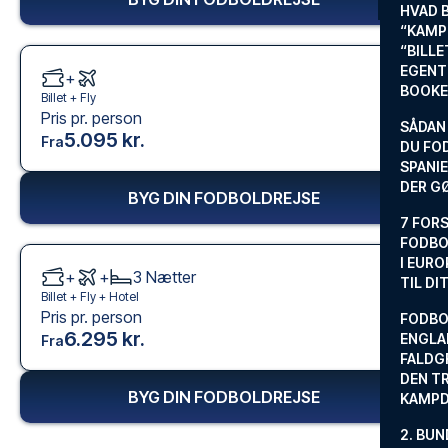
HVAD 
“KAMP
“BILL
EGENTL
+
BOOKE
Billet +
Fly
Pris pr. person
SÅDAN
5.095 kr.
Fra
DU FO
SPANIE
DER G
BYG DIN FODBOLDREJSE
7 FORS
FODBO
I EURO
+
+
3
Nætter
TIL DI
Billet +
Fly
+
Hotel
Pris pr. person
FODBO
6.295 kr.
ENGLA
Fra
FALDG
DEN TR
BYG DIN FODBOLDREJSE
KAMP
2. BUN