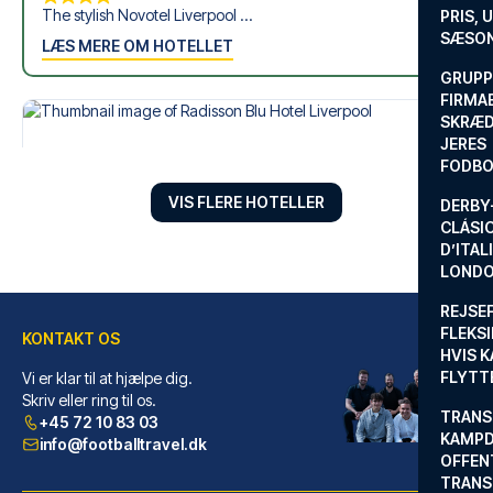
i Premier League? Kontakt os i dag, og lad os hjælpe dig
The stylish Novotel Liverpool ...
PRIS, 
med at realisere din drøm om en fodboldtur.
SÆSON
LÆS MERE OM HOTELLET
GRUPP
FIRMA
SKRÆD
JERES
FODBO
VIS FLERE HOTELLER
DERBY-
CLÁSI
D’ITAL
LONDO
REJSE
FLEKSI
KONTAKT OS
HVIS 
FLYTT
Vi er klar til at hjælpe dig.
Radisson Blu Hotel Liverpool
Skriv eller ring til os.
TRANS
+45 72 10 83 03
Overnatter du ved Radisson Blu...
KAMPD
info@footballtravel.dk
OFFEN
LÆS MERE OM HOTELLET
TRANS