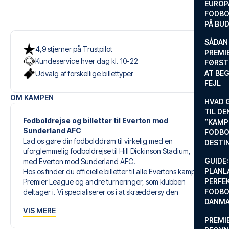
EUROP
FODBO
PÅ BU
SÅDAN
4,9 stjerner på Trustpilot
PREMIE
Kundeservice hver dag kl. 10-22
FØRST
AT BEG
Udvalg af forskellige billettyper
FEJL
OM KAMPEN
HVAD 
TIL DE
Fodboldrejse og billetter til Everton mod
”KAMP
Sunderland AFC
FODBO
Lad os gøre din fodbolddrøm til virkelig med en
DESTI
uforglemmelig fodboldrejse til Hill Dickinson Stadium,
GUIDE:
med Everton mod Sunderland AFC.
PLANL
Hos os finder du officielle billetter til alle Evertons kampe i
PERFE
Premier League og andre turneringer, som klubben
FODBO
deltager i. Vi specialiserer os i at skræddersy den
DANM
perfekte fodboldrejse, der matcher dine individuelle
VIS MERE
ønsker og behov.
PREMI