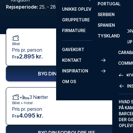
PORTUGAL
ROM
PRIMEI
Rejseperiode
:
25. - 28. dec. 2026
UNIKKE OPLEVELSER
ANDRE
SERBIEN
SEVILLA
SCOTT
GRUPPETURE
PREMI
SPANIEN
FIRMATURE
EUROP
TYSKLAND
FA CUP
Billet
Pris pr. person
GAVEKORT
CARAB
2.895 kr.
Fra
KONTAKT
COMMU
INSPIRATION
BYG DIN FODBOLDREJSE
CONFE
KO
OM OS
IN
KONTA
+
3
Nætter
FAQ
HVAD 
Billet +
Hotel
PÅ KA
Pris pr. person
BILLET
BARCE
4.095 kr.
Fra
GARAN
DER G
OPLEV
ETA-A
BYG DIN FODBOLDREJSE