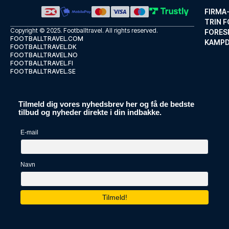
FIRMA
TRIN F
Copyright © 2025.
Footballtravel
. All rights reserved.
FORES
FOOTBALLTRAVEL.COM
KAMP
FOOTBALLTRAVEL.DK
FOOTBALLTRAVEL.NO
FOOTBALLTRAVEL.FI
FOOTBALLTRAVEL.SE
Tilmeld dig vores nyhedsbrev her og få de bedste
Holiday Inn Liverpool City Centre by IHG
tilbud og nyheder direkte i din indbakke.
Med et ophold ved Holiday Inn ...
E-mail
LÆS MERE OM HOTELLET
Navn