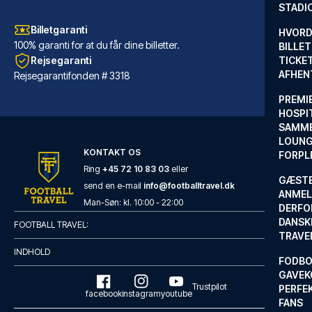
STADI
Billetgaranti
HVORD
100% garanti for at du får dine billetter.
BILLET
Rejsegaranti
TICKET
AFHEN
Rejsegarantifonden # 3318
PREMI
HOSPIT
SAMME
LOUNG
KONTAKT OS
FORPL
Ring
+45 72 10 83 03
eller
GÆST
send en e-mail
info@footballtravel.dk
ANMEL
Hard Days Night Hotel Liverpool
Man
-
Søn
: kl.
10:00
-
22:00
DERFO
DANSK
Med et ophold hos Hard Days Ni...
FOOTBALL TRAVEL:
TRAVE
LÆS MERE OM HOTELLET
INDHOLD
FODBO
GAVEK
Trustpilot
PERFEK
facebook
instagram
youtube
FANS