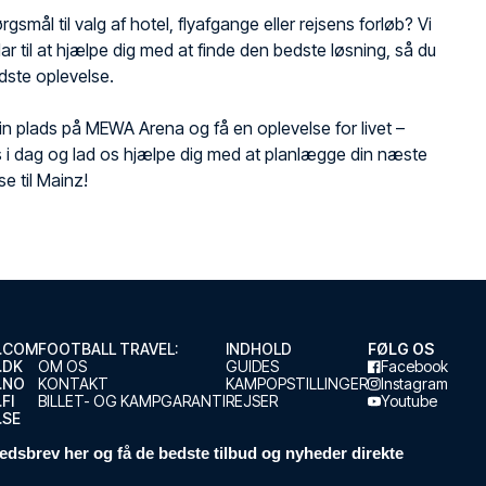
gsmål til valg af hotel, flyafgange eller rejsens forløb? Vi
klar til at hjælpe dig med at finde den bedste løsning, så du
dste oplevelse.
din plads på MEWA Arena og få en oplevelse for livet –
 i dag og lad os hjælpe dig med at planlægge din næste
se til Mainz!
.COM
FOOTBALL TRAVEL:
INDHOLD
FØLG OS
.DK
OM OS
GUIDES
Facebook
.NO
KONTAKT
KAMPOPSTILLINGER
Instagram
FI
BILLET- OG KAMPGARANTI
REJSER
Youtube
.SE
edsbrev her og få de bedste tilbud og nyheder direkte