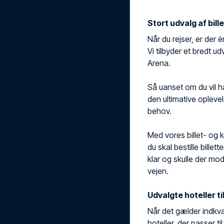
Stort udvalg af bill
Når du rejser, er der é
Vi tilbyder et bredt u
Arena.
Så uanset om du vil h
den ultimative oplevel
behov.
Med vores billet- og 
du skal bestille billett
klar og skulle der mo
vejen.
Udvalgte hoteller ti
Når det gælder indkva
hoteller, der passer t