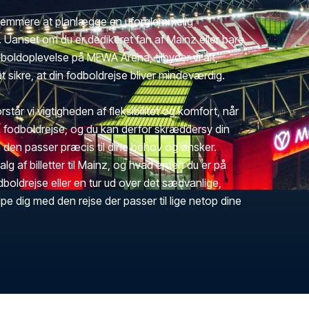
 nemmere at planlægge en uforglemmelig
. Uanset om du er dedikeret fan af Mainz eller bare
dboldoplevelse på MEWA Arena, tilbyder vi alt,
 sikre, at din fodboldrejse bliver mindeværdig.
rstår vi vigtigheden af fleksibilitet og komfort, når
fodboldrejse, og du kan derfor skræddersy din
 den passer præcis til dine behov og ønsker.
valg af billetter til Mainz, og hvad enten du er på
fodboldrejse eller en tur ud over det sædvanlige,
jælpe dig med den rejse der passer til lige netop dine