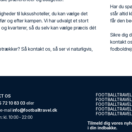
Har du spør
gheder til luksushoteller, du kan vælge det
står altid 
 før og efter kampen. Vi har udvalgt et stort
får den be
r og kvarterer, så du selv kan vælge præcis dét
Sikre dig 
kontakt os
etrækker? Så kontakt os, så ser vi naturligvis,
fodboldrej
FOOTBALLTRAVEL
KT OS
FOOTBALLTRAVEL
 72 10 83 03
eller
FOOTBALLTRAVEL
FOOTBALLTRAVEL.
e-mail
info@footballtravel.dk
FOOTBALLTRAVEL
n
: kl.
10:00
-
22:00
Tilmeld dig vores nyh
i din indbakke.