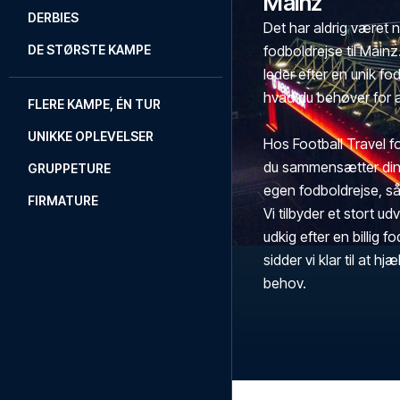
Mainz
DERBIES
Det har aldrig været
DE STØRSTE KAMPE
fodboldrejse til Mainz
leder efter en unik fo
hvad du behøver for at
FLERE KAMPE, ÉN TUR
UNIKKE OPLEVELSER
Hos Football Travel fo
du sammensætter din 
GRUPPETURE
egen fodboldrejse, så
FIRMATURE
Vi tilbyder et stort ud
udkig efter en billig 
sidder vi klar til at h
behov.