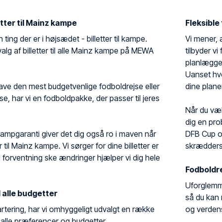
etter til Mainz kampe
Fleksible
n ting der er i højsædet - billetter til kampe.
Vi mener, a
dvalg af billetter til alle Mainz kampe på MEWA
tilbyder vi
planlægge 
Uanset hvor
ave den mest budgetvenlige fodboldrejse eller
dine planer
se, har vi en fodboldpakke, der passer til jeres
Når du væl
dig en pr
kampgaranti giver det dig også ro i maven når
DFB Cup o
er til Mainz kampe. Vi sørger for dine billetter er
skræddersy
d forventning ske ændringer hjælper vi dig hele
Fodboldre
Uforglemme
l alle budgetter
så du kan 
rtering, har vi omhyggeligt udvalgt en række
og verden
il alle præferencer og budgetter.