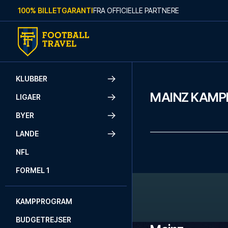
Skip to content
100% BILLETGARANTI
FRA OFFICIELLE PARTNERE
KLUBBER
MAINZ KAM
LIGAER
BYER
LANDE
NFL
FORMEL 1
KAMPPROGRAM
BUDGETREJSER