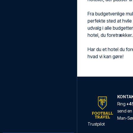
Fra budgetvenlige muli
perfekte sted at hvile
udvalg i alle budgette
hotel, du foretrækker.
Har du et hotel du for
hvad vi kan gøre!
KONTA
Ring
+45
send en 
Man
-
Sø
Trustpilot