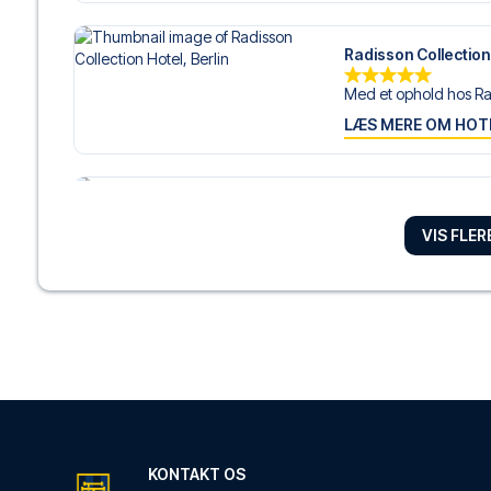
Radisson Collection 
Med et ophold hos Ra
LÆS MERE OM HOT
Grand Hostel Berlin
VIS FLE
Med et ophold ved Gr
LÆS MERE OM HOT
DoubleTree by Hilt
DoubleTree by Hilton B
LÆS MERE OM HOT
KONTAKT OS
Hotel Palace Berlin