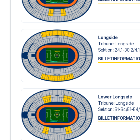
passer dig bedst. Hvis du foretrækker et specifikt hotel, so
gøre.
Vi tilbyder fodboldpakker til Hertha Berlin både med og u
hvis du ønsker dette.
Hvis du derimod vælger en af vores komplette pakker ink
om check-in procedurer og flydetaljer sammen med dine 
Longside
og fokusere på at nyde fodboldoplevelsen.
Tribune
:
Longside
Sektion
:
24.1-30.2/​4.1
Sikker booking og personlig service
BILLETINFORMATI
Din sikkerhed og oplevelse er vores højeste prioritet. Vi 
din fodboldpakke og står klar med personlig service båd
eller
her
, hvis du har brug for hjælp til at bestille rejsen.
Er du klar til at rejse til Berlin og opleve stjernerne fra 
dag, og lad os hjælpe dig med at realisere din drøm om 
Lower Longside
Tribune
:
Longside
Sektion
:
B1-B4/​E1-E4
BILLETINFORMATI