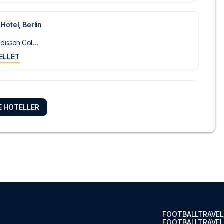
Hotel, Berlin
disson Col...
ELLET
 Urban
RE HOTELLER
and Hostel...
ELLET
on Berlin Ku'damm
erlin Ku...
ELLET
FOOTBALLTRAVEL
FOOTBALLTRAVEL