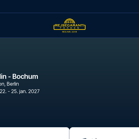
lin - Bochum
on
,
Berlin
22. - 25. jan. 2027