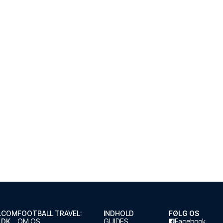
.COM
FOOTBALL TRAVEL:
INDHOLD
FØLG OS
.DK
OM OS
GUIDES
Facebook