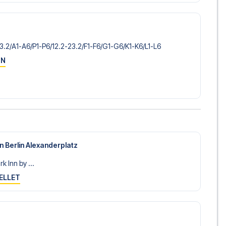
-3.2/​A1-A6/​P1-P6/​12.2-23.2/​F1-F6/​G1-G6/​K1-K6/​L1-L6
ON
n Berlin Alexanderplatz
k Inn by ...
ELLET