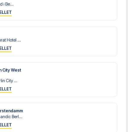
d i Be...
ELLET
at Hotel ...
ELLET
n City West
in City ...
ELLET
fürstendamm
ndic Berl...
ELLET