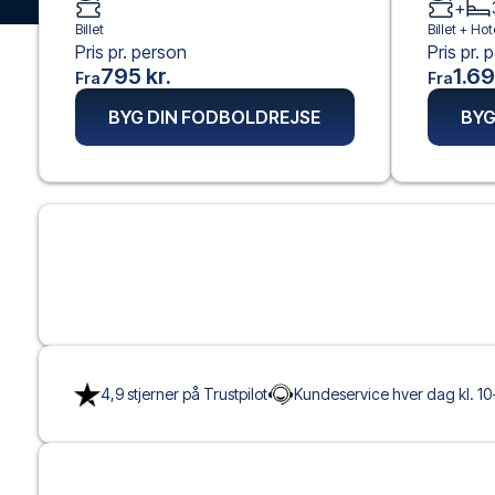
+
Billet
Billet +
Hot
Pris pr. person
Pris pr. 
795 kr.
1.69
Fra
Fra
BYG DIN FODBOLDREJSE
BYG
4,9 stjerner på Trustpilot
Kundeservice hver dag kl. 10