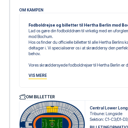
OM KAMPEN
Fodboldrejse og billetter til Hertha Berlin mod 
Lad os gøre din fodbolddrøm til virkelig med en uforgle
mod Bochum.
Hos os finder du officielle billetter til alle Hertha Berl
deltager i. Vi specialiserer os i at skræddersy den perfe
behov.
Vores skræddersyede fodboldrejser til Hertha Berlin er d
sammensætter din egen fodboldpakke, der passer perfekt
VIS MERE
af fodboldbilletter, udvalgte hotel til enhver smag og bud
Når du vælger din billettype, kan du se i hvilken sektion,
det er en hospitality-billet. En hospitality-billet, er en bi
OM BILLETTER
eksempelvis være loungeadgang og/eller mad og drikkevar
du vælger billettypen, og på dine rejsedokumenter.
Central Lower Long
Tribune
:
Longside
Vi tilbyder et bredt udvalg af håndplukkede hoteller i Be
Sektion
:
C1-C3/​D1-D3
luksuriøse 5-stjernede hoteller til charmerende boutiqueh
BILLETINFORMATI
enhver rejsende. Vi tager højde for beliggenhed, komfort