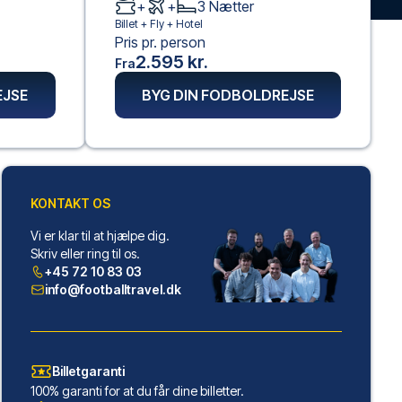
+
+
3
Nætter
Billet +
Fly
+
Hotel
Pris pr. person
2.595 kr.
Fra
EJSE
BYG DIN FODBOLDREJSE
KONTAKT OS
Vi er klar til at hjælpe dig.
Skriv eller ring til os.
+45 72 10 83 03
info@footballtravel.dk
Billetgaranti
100% garanti for at du får dine billetter.