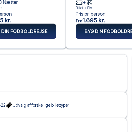
3
Nætter
+
el
Billet +
Fly
person
Pris pr. person
5 kr.
1.695 kr.
Fra
 DIN FODBOLDREJSE
BYG DIN FODBOLDR
-22
Udvalg af forskellige billettyper