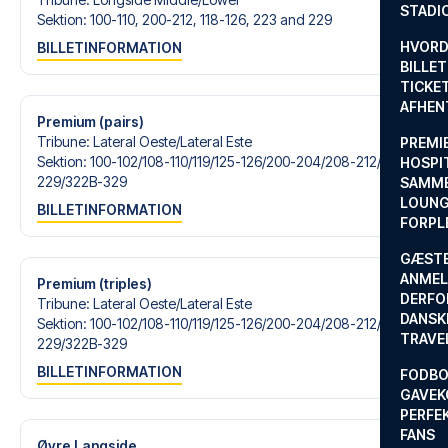
STADI
Sektion
:
100-110, 200-212, 118-126, 223 and 229
HVORD
BILLETINFORMATION
BILLET
TICKET
AFHEN
Premium (pairs)
Tribune
:
Lateral Oeste/​Lateral Este
PREMI
Sektion
:
100-102/​108-110/​119/​125-126/​200-204/​208-212/​223/​
HOSPIT
229/​322B-329
SAMME
LOUNG
BILLETINFORMATION
FORPL
GÆST
ANMEL
Premium (triples)
DERFO
Tribune
:
Lateral Oeste/​Lateral Este
DANSK
Sektion
:
100-102/​108-110/​119/​125-126/​200-204/​208-212/​223/​
TRAVE
229/​322B-329
BILLETINFORMATION
FODBO
GAVEK
PERFEK
FANS
Øvre Langside