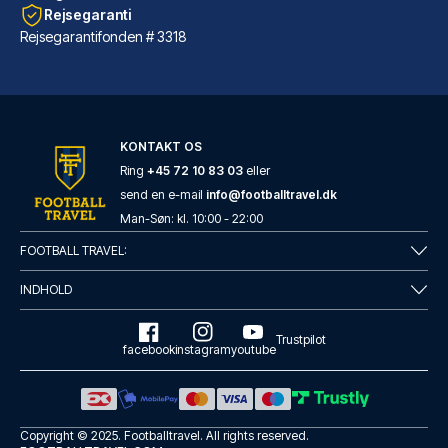
Rejsegaranti
Rejsegarantifonden # 3318
KONTAKT OS
Ring
+45 72 10 83 03
eller
send en e-mail
info@footballtravel.dk
Casual del Teatro Madrid Hotel by Casual Hoteles
Man
-
Søn
: kl.
10:00
-
22:00
Med et ophold ved Casual del T...
FOOTBALL TRAVEL:
LÆS MERE OM HOTELLET
INDHOLD
Trustpilot
facebook
instagram
youtube
Copyright © 2025.
Footballtravel
. All rights reserved.