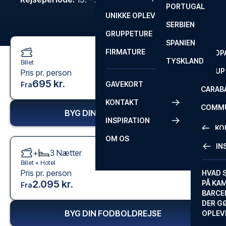
PORTUGAL
ROM
PRIMEI
UNIKKE OPLEVELSER
ANDRE
SERBIEN
SEVILLA
SCOTT
GRUPPETURE
PREMI
SPANIEN
FIRMATURE
EUROP
TYSKLAND
Billet
FA CUP
Pris pr. person
695 kr.
GAVEKORT
Fra
CARAB
KONTAKT
COMMU
BYG DIN FODBOLDREJSE
INSPIRATION
CONFE
KO
OM OS
IN
+
3
Nætter
KONTA
Billet +
Hotel
Pris pr. person
FAQ
HVAD 
2.095 kr.
PÅ KA
Fra
BILLET
BARCE
GARAN
DER G
BYG DIN FODBOLDREJSE
OPLEV
ETA-A