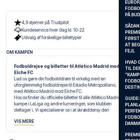
EUROP
FODBO
PÅ BU
4,9 stjerner på Trustpilot
SÅDAN
Kundeservice hver dag kl. 10-22
PREMIE
Udvalg af forskellige billettyper
FØRST
AT BEG
FEJL
OM KAMPEN
HVAD 
Fodboldrejse og billetter til Atlético Madrid mod
TIL DE
Elche FC
”KAMP
Lad os gøre din fodbolddrøm til virkelig med en
FODBO
uforglemmelig fodboldrejse til Estadio Metropolitano,
DESTI
med Atlético Madrid mod Elche FC.
Hos os finder du officielle billetter til alle Atlético Madrids
GUIDE:
kampe i LaLiga og andre turneringer, som klubben
PLANL
deltager i. Vi specialiserer os i at skræddersy den
PERFE
perfekte fodboldrejse, der matcher dine individuelle
FODBO
VIS MERE
ønsker og behov.
DANM
PREMI
Vores skræddersyede fodboldrejser til Atlético Madrid er