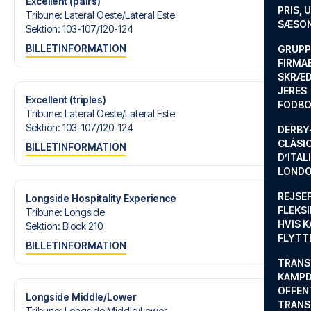
Excellent (pairs)
drøm om en fodboldtur.
PRIS, 
Tribune
:
Lateral Oeste/​Lateral Este
SÆSON
Sektion
:
103-107/​120-124
BILLETINFORMATION
GRUPP
FIRMA
SKRÆD
JERES
Excellent (triples)
FODBO
Tribune
:
Lateral Oeste/​Lateral Este
Sektion
:
103-107/​120-124
DERBY-
CLÁSI
BILLETINFORMATION
D’ITAL
LONDO
REJSE
Longside Hospitality Experience
FLEKSI
Tribune
:
Longside
HVIS 
Sektion
:
Block 210
FLYTT
BILLETINFORMATION
TRANS
KAMPD
OFFEN
Longside Middle/Lower
TRANS
Tribune
:
Longside Middle/​Lower