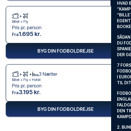
HVAD 
“KAMP
“BILL
+
EGENTL
Billet +
Fly
BOOKE
Pris pr. person
1.695 kr.
Fra
SÅDAN
DU FO
SPANIE
BYG DIN FODBOLDREJSE
DER G
7 FORS
FODBO
+
+
3
Nætter
I EURO
Billet +
Fly
+
Hotel
TIL DI
Pris pr. person
3.195 kr.
Fra
FODBO
ENGLA
FALDG
BYG DIN FODBOLDREJSE
DEN TR
KAMP
2. BUN