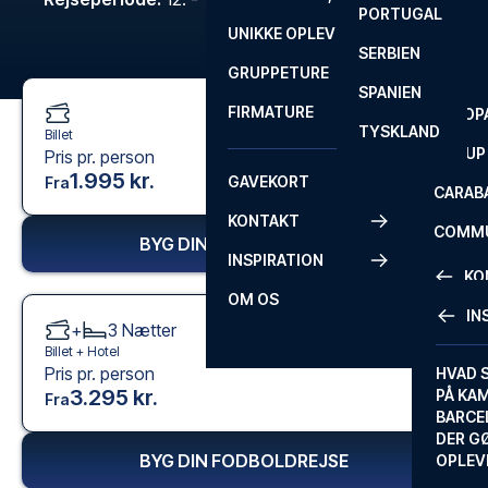
PORTUGAL
ROM
PRIMEI
UNIKKE OPLEVELSER
ANDRE
SERBIEN
SEVILLA
SCOTT
GRUPPETURE
PREMI
SPANIEN
FIRMATURE
EUROP
TYSKLAND
Billet
FA CUP
Pris pr. person
1.995 kr.
GAVEKORT
Fra
CARAB
KONTAKT
COMMU
BYG DIN FODBOLDREJSE
INSPIRATION
CONFE
KO
OM OS
IN
+
3
Nætter
KONTA
Billet +
Hotel
Pris pr. person
FAQ
HVAD 
3.295 kr.
PÅ KA
Fra
BILLET
BARCE
GARAN
DER G
BYG DIN FODBOLDREJSE
OPLEV
ETA-A