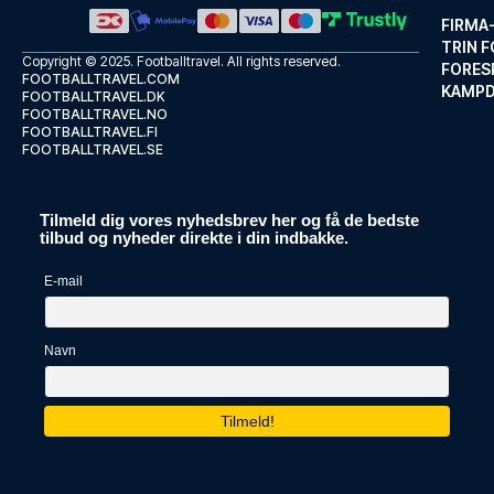
FIRMA
TRIN F
Copyright © 2025.
Footballtravel
. All rights reserved.
FORES
FOOTBALLTRAVEL.COM
KAMP
FOOTBALLTRAVEL.DK
FOOTBALLTRAVEL.NO
FOOTBALLTRAVEL.FI
FOOTBALLTRAVEL.SE
Tilmeld dig vores nyhedsbrev her og få de bedste
Hotel Blanca de Navarra
tilbud og nyheder direkte i din indbakke.
Med et ophold ved Hotel Blanca...
E-mail
LÆS MERE OM HOTELLET
Navn