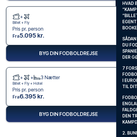
HVAD 
“KAMP
“BILL
+
EGENTL
Billet +
Fly
BOOKE
Pris pr. person
5.095 kr.
Fra
SÅDAN
DU FO
SPANIE
BYG DIN FODBOLDREJSE
DER G
7 FORS
FODBO
+
+
3
Nætter
I EURO
Billet +
Fly
+
Hotel
TIL DI
Pris pr. person
6.395 kr.
Fra
FODBO
ENGLA
FALDG
BYG DIN FODBOLDREJSE
DEN TR
KAMP
2. BUN