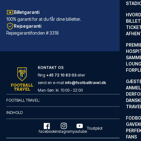
STADI
Billetgaranti
HVORD
100% garanti for at du får dine billetter.
BILLET
Rejsegaranti
TICKET
Rejsegarantifonden # 3318
AFHEN
PREMI
HOSPIT
SAMME
LOUNG
KONTAKT OS
FORPL
Ring
+45 72 10 83 03
eller
GÆST
send en e-mail
info@footballtravel.dk
ANMEL
Hotel Sancho Ramírez
Man
-
Søn
: kl.
10:00
-
22:00
DERFO
FraHotel Sancho Ramírez, som l...
DANSK
FOOTBALL TRAVEL:
TRAVE
LÆS MERE OM HOTELLET
INDHOLD
FODBO
GAVEK
Trustpilot
PERFEK
facebook
instagram
youtube
FANS