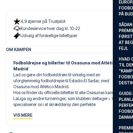
EUROP
FODBO
PÅ BU
4,9 stjerner på Trustpilot
SÅDAN
Kundeservice hver dag kl. 10-22
PREMIE
Udvalg af forskellige billettyper
FØRST
AT BEG
FEJL
OM KAMPEN
HVAD 
Fodboldrejse og billetter til Osasuna mod Atlético
TIL DE
Madrid
”KAMP
Lad os gøre din fodbolddrøm til virkelig med en
FODBO
uforglemmelig fodboldrejse til Estadio El Sadar, med
DESTI
Osasuna mod Atlético Madrid.
Hos os finder du officielle billetter til alle Osasunas kampe i
GUIDE:
LaLiga og andre turneringer, som klubben deltager i. Vi
PLANL
specialiserer os i at skræddersy den perfekte
PERFE
fodboldrejse, der matcher dine individuelle ønsker og
FODBO
VIS MERE
behov.
DANM
PREMI
Vores skræddersyede fodboldrejser til Osasuna er