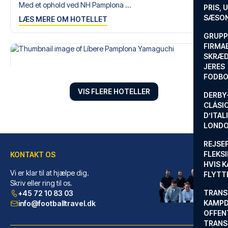
fodboldtur.
Med et ophold ved NH Pamplona ...
PRIS, 
SÆSON
LÆS MERE OM HOTELLET
GRUPP
FIRMA
SKRÆD
JERES
FODBO
VIS FLERE HOTELLER
DERBY-
CLÁSI
D’ITAL
LONDO
REJSE
FLEKSI
KONTAKT OS
HVIS 
Vi er klar til at hjælpe dig.
FLYTT
Líbere Pamplona Yamaguchi
Skriv eller ring til os.
TRANS
+45 72 10 83 03
Med et ophold ved Líbere Pampl...
KAMPD
info@footballtravel.dk
LÆS MERE OM HOTELLET
OFFEN
TRANS