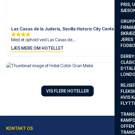
PRIS, 
SÆSON
GRUPP
FIRMA
Las Casas de la Judería, Sevilla Historic City Center
SKRÆD
JERES
Med et ophold ved Las Casas de...
FODBO
LÆS MERE OM HOTELLET
DERBY-
CLÁSI
D’ITAL
LONDO
REJSE
VIS FLERE HOTELLER
FLEKSI
HVIS 
FLYTT
TRANS
KAMPD
OFFEN
KONTAKT OS
TRANS