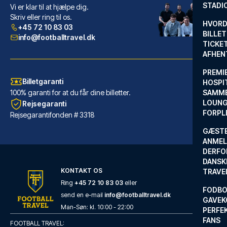
STADI
Vi er klar til at hjælpe dig.
Hotel Colón Gran Meliá
Skriv eller ring til os.
HVORD
+45 72 10 83 03
Med et ophold ved Hotel Colón ...
BILLET
info@footballtravel.dk
TICKET
LÆS MERE OM HOTELLET
AFHEN
PREMI
Billetgaranti
HOSPIT
100% garanti for at du får dine billetter.
SAMME
LOUNG
Rejsegaranti
FORPL
Rejsegarantifonden # 3318
GÆST
ANMEL
DERFO
DANSK
KONTAKT OS
TRAVE
Ring
+45 72 10 83 03
eller
FODBO
send en e-mail
info@footballtravel.dk
GAVEK
Barceló Sevilla Renacimiento
Man
-
Søn
: kl.
10:00
-
22:00
PERFEK
FANS
Fra Barceló Sevilla Renacimien...
FOOTBALL TRAVEL: