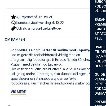
EUROP
FODBO
PÅ BU
4,9 stjerner på Trustpilot
SÅDAN
Kundeservice hver dag kl. 10-22
PREMIE
Udvalg af forskellige billettyper
FØRST
AT BEG
FEJL
OM KAMPEN
HVAD 
Fodboldrejse og billetter til Sevilla mod Espanyol
TIL DE
Lad os gøre din fodbolddrøm til virkelig med en
”KAMP
uforglemmelig fodboldrejse til Estadio Ramón Sánchez
FODBO
Pizjuán, med Sevilla mod Espanyol.
DESTI
Hos os finder du officielle billetter til alle Sevillas kampe i
LaLiga og andre turneringer, som klubben deltager i. Vi
GUIDE:
specialiserer os i at skræddersy den perfekte
PLANL
fodboldrejse, der matcher dine individuelle ønsker og
PERFE
behov.
FODBO
VIS MERE
DANM
Vores skræddersyede fodboldrejser til Sevilla er designet
PREMI
til at give dig en uforglemmelig oplevelse. Du