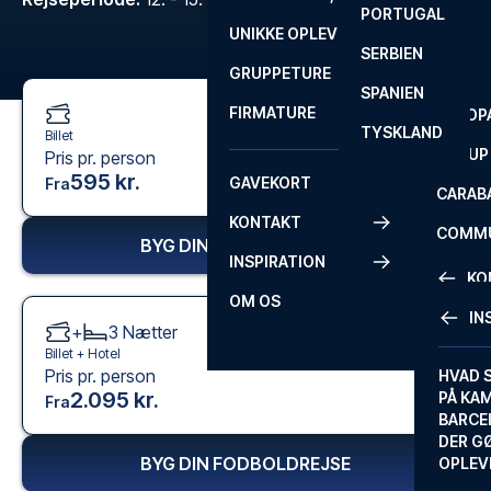
PORTUGAL
ROM
PRIMEI
UNIKKE OPLEVELSER
ANDRE
SERBIEN
SEVILLA
SCOTT
GRUPPETURE
PREMI
SPANIEN
FIRMATURE
EUROP
TYSKLAND
Billet
FA CUP
Pris pr. person
595 kr.
GAVEKORT
Fra
CARAB
KONTAKT
COMMU
BYG DIN FODBOLDREJSE
INSPIRATION
CONFE
KO
OM OS
IN
+
3
Nætter
KONTA
Billet +
Hotel
Pris pr. person
FAQ
HVAD 
2.095 kr.
PÅ KA
Fra
BILLET
BARCE
GARAN
DER G
BYG DIN FODBOLDREJSE
OPLEV
ETA-A