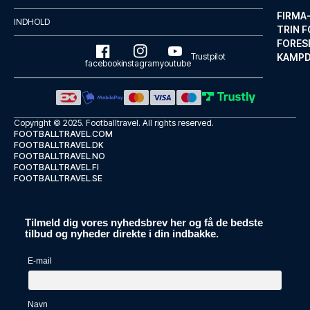
LÆS MERE OM HOTELLET
FIRMA
INDHOLD
TRIN F
FORES
Trustpilot
KAMP
facebook
instagram
youtube
Copyright © 2025.
Footballtravel
. All rights reserved.
FOOTBALLTRAVEL.COM
FOOTBALLTRAVEL.DK
FOOTBALLTRAVEL.NO
FOOTBALLTRAVEL.FI
FOOTBALLTRAVEL.SE
Tilmeld dig vores nyhedsbrev her og få de bedste
Monte Triana
tilbud og nyheder direkte i din indbakke.
Monte Triana ligger i centrum ...
E-mail
LÆS MERE OM HOTELLET
Navn