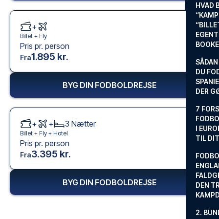
HVAD 
“KAMP
“BILL
+
EGENTL
Billet +
Fly
BOOKE
Pris pr. person
1.895 kr.
Fra
SÅDAN
DU FO
SPANIE
BYG DIN FODBOLDREJSE
DER G
7 FORS
FODBO
+
+
3
Nætter
I EURO
Billet +
Fly
+
Hotel
TIL DI
Pris pr. person
3.395 kr.
Fra
FODBO
ENGLA
FALDG
BYG DIN FODBOLDREJSE
DEN TR
KAMP
2. BUN