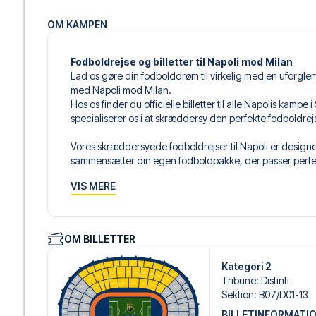
OM KAMPEN
Fodboldrejse og billetter til Napoli mod Milan
Lad os gøre din fodbolddrøm til virkelig med en uforgl
med Napoli mod Milan.
Hos os finder du officielle billetter til alle Napolis kamp
specialiserer os i at skræddersy den perfekte fodboldre
Vores skræddersyede fodboldrejser til Napoli er designet
sammensætter din egen fodboldpakke, der passer perfekt
af fodboldbilletter, udvalgte hotel til enhver smag og bud
VIS MERE
Når du vælger din billettype, kan du se i hvilken sektion,
det er en hospitality-billet. En hospitality-billet, er en bi
eksempelvis være loungeadgang og/eller mad og drikkevar
OM BILLETTER
du vælger billettypen, og på dine rejsedokumenter.
Kategori 2
Vi tilbyder et bredt udvalg af håndplukkede hoteller i Na
Tribune
:
Distinti
luksuriøse 5-stjernede hoteller til charmerende boutiqueh
Sektion
:
B07/​D01-13
enhver rejsende. Vi tager højde for beliggenhed, komfort
BILLETINFORMATI
passer dig bedst. Hvis du foretrækker et specifikt hotel, so