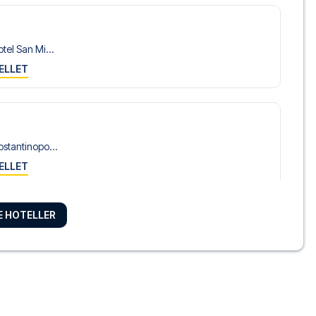
tel San Mi...
ELLET
stantinopo...
ELLET
RE HOTELLER
ecumani
bergo Pala...
ELLET
is