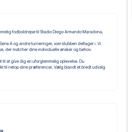
emmelig fodboldrejse til Stadio Diego Armando Maradona,
e i Serie A og andre turneringer, som klubben deltager i. Vi
jse, der matcher dine individuelle ønsker og behov.
 til at give dig en uforglemmelig oplevelse. Du
 til netop dine præferencer. Vælg blandt et bredt udvalg
get og fleksible fly, der passer dig bedst.
 du kommer til at sidde, og hvad billettypen indeholder, hvis
llet, hvor der er mere inkluderet end selve billetten. Det kan
er. Hvis dette er inkluderet, vil det tydeligt fremgå, når
poli, der passer til enhver smag og ethvert budget. Fra
oteller og prisvenlige alternativer – vi har noget for
 og pris. Det eneste du skal gøre er at vælge det hotel der
ON
m vi ikke tilbyder, så kontakt os, og vi vil se, hvad vi kan