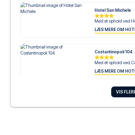
Hotel San Michele
Med et ophold ved Ho
LÆS MERE OM HOT
Costantinopoli 104
Med et ophold ved Co
LÆS MERE OM HOT
VIS FLE
Albergo Palazzo D
Med et ophold hos Al
LÆS MERE OM HOT
Duomo Hermes Rela