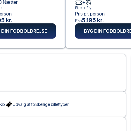
3
Nætter
+
el
Billet +
Fly
person
Pris pr. person
5 kr.
5.195 kr.
Fra
 DIN FODBOLDREJSE
BYG DIN FODBOLDR
-22
Udvalg af forskellige billettyper