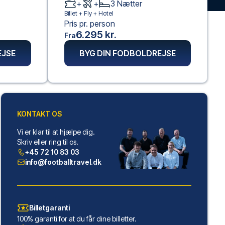
+
+
3
Nætter
Billet +
Fly
+
Hotel
Pris pr. person
6.295 kr.
Fra
EJSE
BYG DIN FODBOLDREJSE
KONTAKT OS
Vi er klar til at hjælpe dig.
Skriv eller ring til os.
+45 72 10 83 03
info@footballtravel.dk
Billetgaranti
100% garanti for at du får dine billetter.