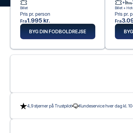
+
Billet
Billet +
Hot
Pris pr. person
Pris pr. 
1.995 kr.
3.09
Fra
Fra
BYG DIN FODBOLDREJSE
BYG
4,9 stjerner på Trustpilot
Kundeservice hver dag kl. 10