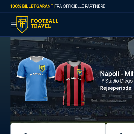
Skip to content
100% BILLETGARANTI
FRA OFFICIELLE PARTNERE
Napoli - Mi
Stadio Dieg
Rejseperiode
: