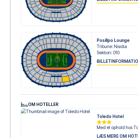
gøre.
Vi tilbyder fodboldpakker til Napoli både med og uden fly
ønsker dette.
Hvis du derimod vælger en af vores komplette pakker ink
om check-in procedurer og flydetaljer sammen med dine 
og fokusere på at nyde fodboldoplevelsen.
Posillpo Lounge
Tribune
:
Nisidia
Sikker booking og personlig service
Sektion
:
010
Din sikkerhed og oplevelse er vores højeste prioritet. Vi 
BILLETINFORMATI
din fodboldpakke og står klar med personlig service båd
eller
her
, hvis du har brug for hjælp til at bestille rejsen.
Er du klar til at rejse til Napoli og opleve stjernerne f
os i dag, og lad os hjælpe dig med at realisere din drøm
OM HOTELLER
Toledo Hotel
Med et ophold hos To
LÆS MERE OM HOT