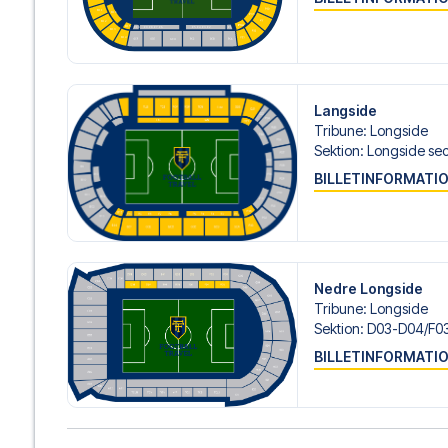
gøre.
Vi tilbyder fodboldpakker til Atalanta både med og uden f
du ønsker dette.
Hvis du derimod vælger en af vores komplette pakker ink
om check-in procedurer og flydetaljer sammen med dine 
Langside
og fokusere på at nyde fodboldoplevelsen.
Tribune
:
Longside
Sektion
:
Longside sec
Sikker booking og personlig service
BILLETINFORMATI
Din sikkerhed og oplevelse er vores højeste prioritet. Vi 
din fodboldpakke og står klar med personlig service båd
eller
her
, hvis du har brug for hjælp til at bestille rejsen.
Er du klar til at rejse til Bergamo og opleve stjernerne fra 
i dag, og lad os hjælpe dig med at realisere din drøm om
Nedre Longside
Tribune
:
Longside
Sektion
:
D03-D04/​F03
BILLETINFORMATI