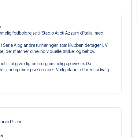
e
elig fodboldrejse til Stadio Atleti Azzurri d'Italia, med
mpe i Serie A og andre turneringer, som klubben deltager i. Vi
jse, der matcher dine individuelle ønsker og behov.
et til at give dig en uforglemmelig oplevelse. Du
 til netop dine præferencer. Vælg blandt et bredt udvalg
get og fleksible fly, der passer dig bedst.
 du kommer til at sidde, og hvad billettypen indeholder, hvis
llet, hvor der er mere inkluderet end selve billetten. Det kan
er. Hvis dette er inkluderet, vil det tydeligt fremgå, når
ergamo, der passer til enhver smag og ethvert budget. Fra
urva Pisani
oteller og prisvenlige alternativer – vi har noget for
 og pris. Det eneste du skal gøre er at vælge det hotel der
ON
m vi ikke tilbyder, så kontakt os, og vi vil se, hvad vi kan