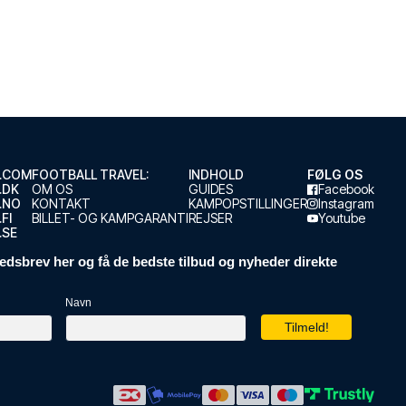
.COM
FOOTBALL TRAVEL:
INDHOLD
FØLG OS
.DK
OM OS
GUIDES
Facebook
.NO
KONTAKT
KAMPOPSTILLINGER
Instagram
FI
BILLET- OG KAMPGARANTI
REJSER
Youtube
.SE
edsbrev her og få de bedste tilbud og nyheder direkte
Navn