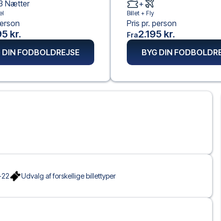
3
Nætter
+
el
Billet +
Fly
person
Pris pr. person
5 kr.
2.195 kr.
Fra
 DIN FODBOLDREJSE
BYG DIN FODBOLDR
-22
Udvalg af forskellige billettyper