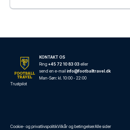
Med et ophold ved Ent
LÆS MERE OM HOT
Ostello Bello Milan
Med et ophold ved Oste
LÆS MERE OM HOT
KONTAKT OS
Ring
+45 72 10 83 03
eller
Babila Hostel & Bist
send en e-mail
info@footballtravel.dk
Med et ophold ved Bab
Man
-
Søn
: kl.
10:00
-
22:00
LÆS MERE OM HOT
Trustpilot
Starhotels E.c.ho.
Fra Starhotels E.c.ho. 
LÆS MERE OM HOT
Cookie- og privatlivspolitik
Vilkår og betingelser
Alle sider