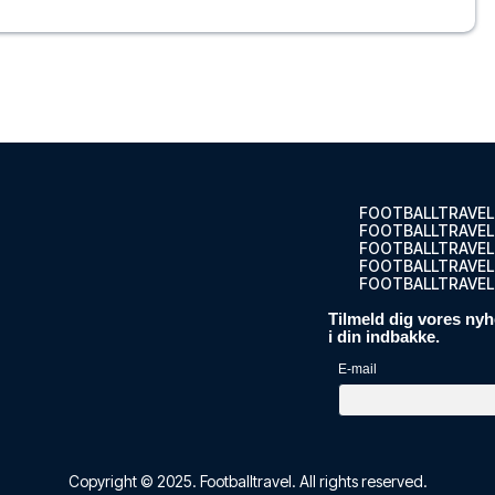
erprise H...
ELLET
o Duomo
llo Bell...
ELLET
FOOTBALLTRAVEL
FOOTBALLTRAVEL
FOOTBALLTRAVEL
rot
FOOTBALLTRAVEL.
ila Hoste...
FOOTBALLTRAVEL
ELLET
Tilmeld dig vores nyh
i din indbakke.
E-mail
i Milan...
ELLET
Copyright © 2025.
Footballtravel
. All rights reserved.