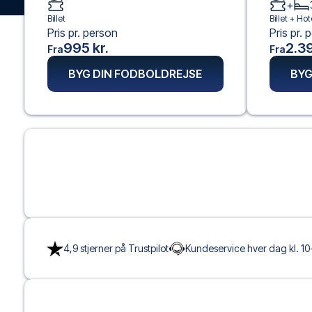
+
Billet
Billet +
Hot
Pris pr. person
Pris pr. 
995 kr.
2.39
Fra
Fra
BYG DIN FODBOLDREJSE
BYG
4,9 stjerner på Trustpilot
Kundeservice hver dag kl. 10