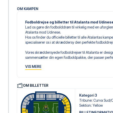
OM KAMPEN
Fodboldrejse og billetter til Atalanta mod Udines
Lad os gøre din fodbolddrøm til virkelig med en uforglemm
Atalanta mod Udinese.
Hos os finder du officielle billetter til alle Atalantas ka
specialiserer os i at skræddersy den perfekte fodboldre
Vores skræddersyede fodboldrejser til Atalanta er design
sammensætter din egen fodboldpakke, der passer perfekt
af fodboldbilletter, udvalgte hotel til enhver smag og bud
VIS MERE
Når du vælger din billettype, kan du se i hvilken sektion,
det er en hospitality-billet. En hospitality-billet, er en bi
eksempelvis være loungeadgang og/eller mad og drikkevar
OM BILLETTER
du vælger billettypen, og på dine rejsedokumenter.
Kategori 3
Vi tilbyder et bredt udvalg af håndplukkede hoteller i B
Tribune
:
Curva Sud/​C
luksuriøse 5-stjernede hoteller til charmerende boutiqueh
Sektion
:
Yellow
enhver rejsende. Vi tager højde for beliggenhed, komfort
BILLETINFORMATI
passer dig bedst. Hvis du foretrækker et specifikt hotel, so