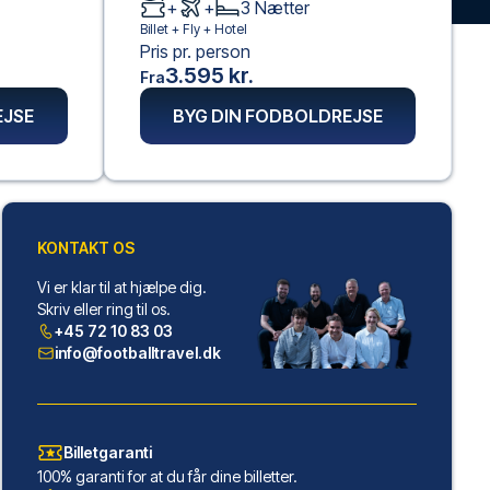
+
+
3
Nætter
Billet +
Fly
+
Hotel
Pris pr. person
3.595 kr.
Fra
EJSE
BYG DIN FODBOLDREJSE
KONTAKT OS
Vi er klar til at hjælpe dig.
Skriv eller ring til os.
+45 72 10 83 03
info@footballtravel.dk
Billetgaranti
100% garanti for at du får dine billetter.