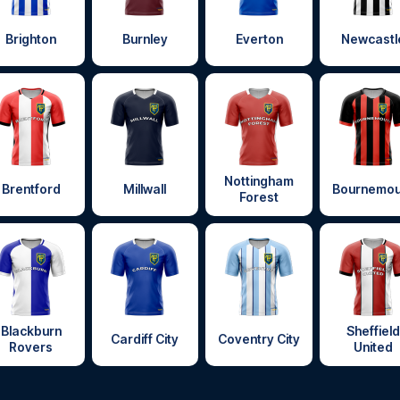
Brighton
Burnley
Everton
Newcastl
Nottingham
Brentford
Millwall
Bournemou
Forest
Blackburn
Sheffield
Cardiff City
Coventry City
Rovers
United