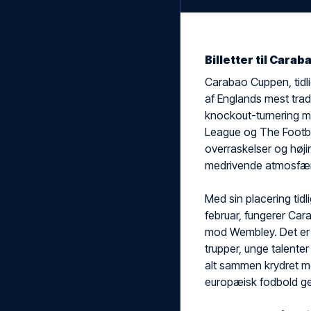
Billetter til Cara
Carabao Cuppen, tidl
af Englands mest trad
knockout-turnering me
League og The Footba
overraskelser og højin
medrivende atmosfæ
Med sin placering tidl
februar, fungerer Car
mod Wembley. Det er h
trupper, unge talente
alt sammen krydret med
europæisk fodbold g