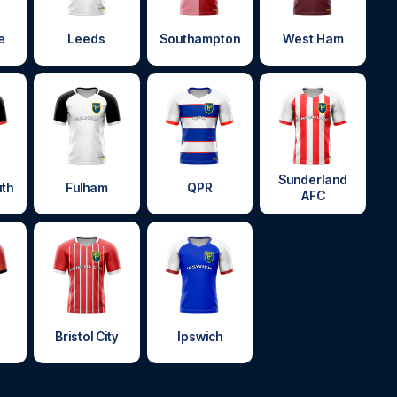
e
Leeds
Southampton
West Ham
Sunderland
th
Fulham
QPR
AFC
Bristol City
Ipswich