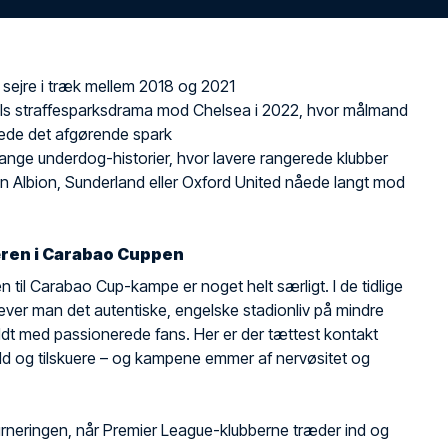
re sejre i træk mellem 2018 og 2021
ols straffesparksdrama mod Chelsea i 2022, hvor målmand
ede det afgørende spark
nge underdog-historier, hvor lavere rangerede klubber
 Albion, Sunderland eller Oxford United nåede langt mod
ren i Carabao Cuppen
 til Carabao Cup-kampe er noget helt særligt. I de tidlige
ever man det autentiske, engelske stadionliv på mindre
ldt med passionerede fans. Her er der tættest kontakt
d og tilskuere – og kampene emmer af nervøsitet og
urneringen, når Premier League-klubberne træder ind og