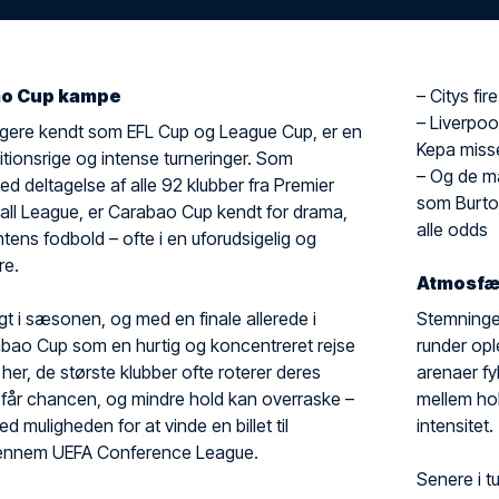
bao Cup kampe
– Citys fi
– Liverpo
igere kendt som EFL Cup og League Cup, er en
Kepa miss
itionsrige og intense turneringer. Som
– Og de ma
d deltagelse af alle 92 klubber fra Premier
som Burton
ll League, er Carabao Cup kendt for drama,
alle odds
tens fodbold – ofte i en uforudsigelig og
re.
Atmosfæ
igt i sæsonen, og med en finale allerede i
Stemningen
abao Cup som en hurtig og koncentreret rejse
runder opl
er, de største klubber ofte roterer deres
arenaer fy
r får chancen, og mindre hold kan overraske –
mellem hol
 muligheden for at vinde en billet til
intensitet.
ennem UEFA Conference League.
Senere i t