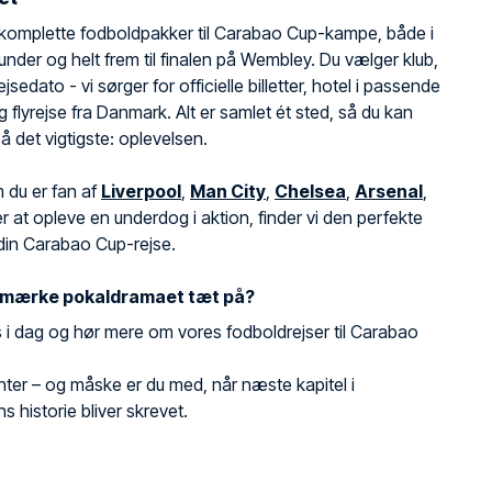
r komplette fodboldpakker til Carabao Cup-kampe, både i
 runder og helt frem til finalen på Wembley. Du vælger klub,
sedato - vi sørger for officielle billetter, hotel i passende
g flyrejse fra Danmark. Alt er samlet ét sted, så du kan
å det vigtigste: oplevelsen.
 du er fan af
Liverpool
,
Man City
,
Chelsea
,
Arsenal
,
er at opleve en underdog i aktion, finder vi den perfekte
l din Carabao Cup-rejse.
at mærke pokaldramaet tæt på?
 i dag og hør mere om vores fodboldrejser til Carabao
nter – og måske er du med, når næste kapitel i
s historie bliver skrevet.