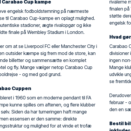
il Carabao Cup kampe
rivalerne
finalen på
leve engelsk fodboldstemning på nærmeste
støtte der
jse til Carabao Cup-kampe en oplagt mulighed.
engelsk fo
autentiske stadioner, ægte rivalopgør og ikke
ldte finale på Wembley Stadium i London.
Hvad gø
 om at se Liverpool FC eller Manchester City i
Carabao Cu
e en outsider kæmpe sig frem mod de store, kan
divisioner
finde billetter og sammensætte en komplet
ingen non-
tel og fly. Mange vælger netop Carabao Cup
Mange klub
boldrejse - og med god grund.
udvikle un
se fremtide
rabao Cuppen
Derudover 
bleret i 1960 som en moderne pendant til FA
februar - 
mpe kunne spilles om aftenen, og flere klubber
den en sær
sølv. Siden da har turneringen haft mange
 men essensen er den samme: direkte
Bestil b
ingsstruktur og mulighed for at vinde et trofæ
inkluder