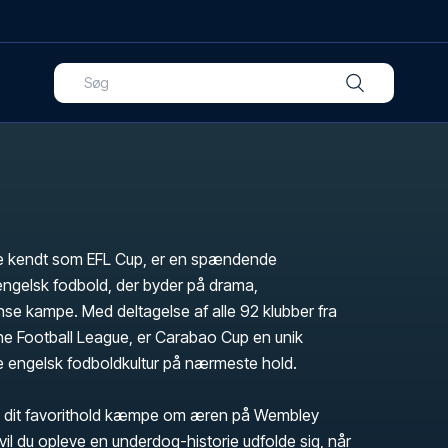
re kendt som EFL Cup, er en spændende
engelsk fodbold, der byder på drama,
nse kampe. Med deltagelse af alle 92 klubber fra
e Football League, er Carabao Cup en unik
e engelsk fodboldkultur på nærmeste hold.
 dit favorithold kæmpe om æren på Wembley
vil du opleve en underdog-historie udfolde sig, når