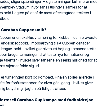
 mødes, stiger spændingen – og stemningen kulminerer med
 Wembley Stadium, hvor fans i tusindvis samles for at
es hold i jagten på et af de mest eftertragtede trofæer i
dbold.
r Carabao Cuppen unik?
ppen er en eksklusiv turnering for klubber i de fire øverste
 i engelsk fodbold. I modsætning til FA Cuppen deltager
league-hold - hvilket gør niveauet højt og kampene tætte.
ber bruger turneringen til at teste nye formationer og
ge talenter - hvilket giver fansene en særlig mulighed for at
ns stjerner folde sig ud.
er turneringen kort og kompakt. Finalen spilles allerede i
ofte før forårssæsonen for alvor går i gang - hvilket giver
lig betydning i jagten på tidlige trofæer.
illetter til Carabao Cup kampe med fodboldrejse
et