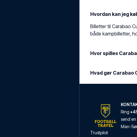
Hvordan kan jeg kø
Billetter til Carabao 
både kampbilletter, hot
Hvor spilles Carab
Hvad gør Carabao C
KONTA
Ring
+45
send en 
Man
-
Sø
Trustpilot