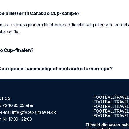
be billetter til Carabao Cup-kampe?
Cup kan sikres gennem klubbernes officielle salg eller som en del 
el og fly.
ao Cup-finalen?
up speciel sammenlignet med andre turneringer?
FOOTBALLTRAVEL
KT OS
FOOTBALLTRAVEL
 72 10 83 03
eller
FOOTBALLTRAVEL
FOOTBALLTRAVEL.
e-mail
info@footballtravel.dk
FOOTBALLTRAVEL
n
: kl.
10:00
-
22:00
Tilmeld dig vores nyh