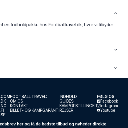
af en fodboldpakke hos Footballtravel.dk, hvor vi tilbyder
.COM
FOOTBALL TRAVEL:
INDHOLD
FØLG OS
.DK
OM OS
GUIDES
Facebook
.NO
KONTAKT
KAMPOPSTILLINGER
Instagram
FI
BILLET- OG KAMPGARANTI
REJSER
Youtube
.SE
edsbrev her og få de bedste tilbud og nyheder direkte