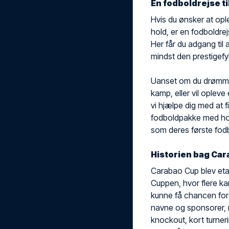
En fodboldrejse t
Hvis du ønsker at op
hold, er en fodboldre
Her får du adgang til 
mindst den prestigefy
Uanset om du drømmer
kamp, eller vil oplev
vi hjælpe dig med at 
fodboldpakke med ho
som deres første fod
Historien bag Ca
Carabao Cup blev eta
Cuppen, hvor flere ka
kunne få chancen for 
navne og sponsorer,
knockout, kort turner