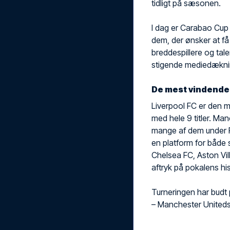
tidligt på sæsonen.
I dag er Carabao Cup 
dem, der ønsker at få s
breddespillere og tal
stigende mediedækning
De mest vindende 
Liverpool FC er den m
med hele 9 titler. Man
mange af dem under P
en platform for både
Chelsea FC, Aston Vi
aftryk på pokalens his
Turneringen har budt 
– Manchester Uniteds 