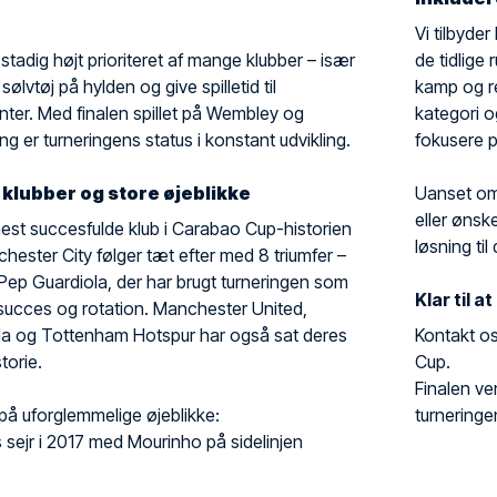
Vi tilbyde
stadig højt prioriteret af mange klubber – især
de tidlige
ølvtøj på hylden og give spilletid til
kamp og rej
enter. Med finalen spillet på Wembley og
kategori o
 er turneringens status i konstant udvikling.
fokusere p
klubber og store øjeblikke
Uanset om
eller ønsk
est succesfulde klub i Carabao Cup-historien
løsning ti
chester City følger tæt efter med 8 triumfer –
ep Guardiola, der har brugt turneringen som
Klar til 
 succes og rotation. Manchester United,
lla og Tottenham Hotspur har også sat deres
Kontakt os
torie.
Cup.
Finalen ve
på uforglemmelige øjeblikke:
turneringen
sejr i 2017 med Mourinho på sidelinjen