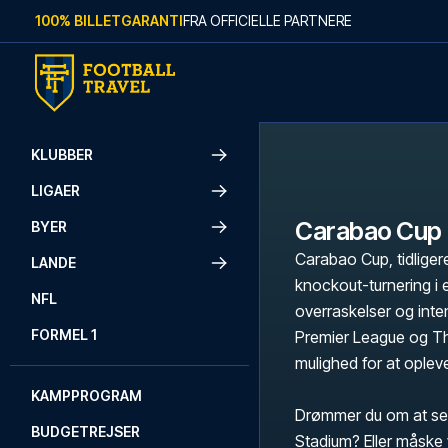
Skip to content
100% BILLETGARANTI
FRA OFFICIELLE PARTNERE
KLUBBER
LIGAER
Carabao Cup
BYER
Carabao Cup, tidlige
LANDE
knockout-turnering i 
NFL
overraskelser og inte
FORMEL 1
Premier League og Th
mulighed for at oplev
KAMPPROGRAM
Drømmer du om at se
BUDGETREJSER
Stadium? Eller måske 