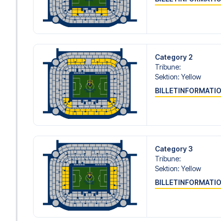
Vi tilbyder fodboldpakker til Milan både med og uden fly,
ønsker dette.
Hvis du derimod vælger en af vores komplette pakker ink
om check-in procedurer og flydetaljer sammen med dine 
og fokusere på at nyde fodboldoplevelsen.
Category 2
Tribune
:
Sikker booking og personlig service
Sektion
:
Yellow
Din sikkerhed og oplevelse er vores højeste prioritet. Vi 
din fodboldpakke og står klar med personlig service båd
BILLETINFORMATI
eller
her
, hvis du har brug for hjælp til at bestille rejsen.
Er du klar til at rejse til Milano og opleve stjernerne fra 
dig med at realisere din drøm om en fodboldtur.
Category 3
Tribune
:
Sektion
:
Yellow
BILLETINFORMATI