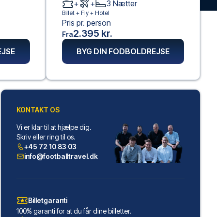
+
+
3
Nætter
Billet +
Fly
+
Hotel
Pris pr. person
2.395 kr.
Fra
EJSE
BYG DIN FODBOLDREJSE
KONTAKT OS
Vi er klar til at hjælpe dig.
Skriv eller ring til os.
+45 72 10 83 03
info@footballtravel.dk
Billetgaranti
100% garanti for at du får dine billetter.