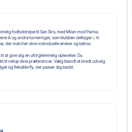
mmelig fodboldrejse til San Siro, med Milan mod Parma.
 i Serie A og andre turneringer, som klubben deltager i. Vi
jse, der matcher dine individuelle ønsker og behov.
til at give dig en uforglemmelig oplevelse. Du
 til netop dine præferencer. Vælg blandt et bredt udvalg
get og fleksible fly, der passer dig bedst.
 du kommer til at sidde, og hvad billettypen indeholder, hvis
llet, hvor der er mere inkluderet end selve billetten. Det kan
er. Hvis dette er inkluderet, vil det tydeligt fremgå, når
ilano, der passer til enhver smag og ethvert budget. Fra
oteller og prisvenlige alternativer – vi har noget for
 og pris. Det eneste du skal gøre er at vælge det hotel der
m vi ikke tilbyder, så kontakt os, og vi vil se, hvad vi kan
ON