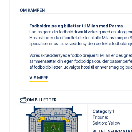
OM KAMPEN
Fodboldrejse og billetter til Milan mod Parma
Lad os gøre din fodbolddrøm til virkelig med en uforgle
Hos os finder du officielle billetter til alle Milans kampe
specialiserer os i at skræddersy den perfekte fodboldre
Vores skræddersyede fodboldrejser til Milan er designet 
sammensætter din egen fodboldpakke, der passer perfekt
af fodboldbilletter, udvalgte hotel til enhver smag og bud
VIS MERE
Når du vælger din billettype, kan du se i hvilken sektion,
det er en hospitality-billet. En hospitality-billet, er en bi
eksempelvis være loungeadgang og/eller mad og drikkevar
du vælger billettypen, og på dine rejsedokumenter.
OM BILLETTER
Vi tilbyder et bredt udvalg af håndplukkede hoteller i M
Category 1
luksuriøse 5-stjernede hoteller til charmerende boutiqueh
Tribune
:
enhver rejsende. Vi tager højde for beliggenhed, komfort
Sektion
:
Yellow
passer dig bedst. Hvis du foretrækker et specifikt hotel, so
BILLETINFORMATI
gøre.