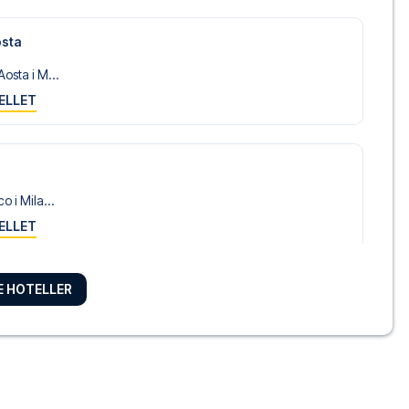
osta
osta i M...
ELLET
o
o i Mila...
ELLET
RE HOTELLER
e Hotel
anca Maria...
ELLET