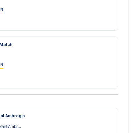
ON
-Match
ON
ant'Ambrogio
Sant'Ambr...