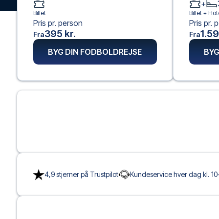
+
Billet
Billet +
Hot
Pris pr. person
Pris pr. 
395 kr.
1.59
Fra
Fra
BYG DIN FODBOLDREJSE
BYG
4,9 stjerner på Trustpilot
Kundeservice hver dag kl. 10