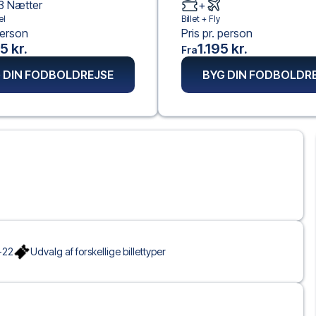
3
Nætter
+
el
Billet +
Fly
person
Pris pr. person
5 kr.
1.195 kr.
Fra
 DIN FODBOLDREJSE
BYG DIN FODBOLDR
-22
Udvalg af forskellige billettyper