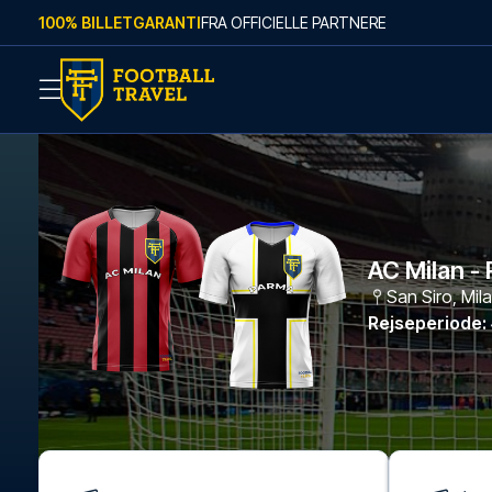
Skip to content
100% BILLETGARANTI
FRA OFFICIELLE PARTNERE
AC Milan -
San Siro
,
Mil
Rejseperiode
: