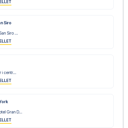
ELLET
n Siro
an Siro ...
ELLET
i centr...
ELLET
York
tel Gran D...
ELLET