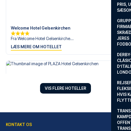
drøm om en fodboldtur.
PRIS, 
SÆSON
GRUPP
FIRMA
Welcome Hotel Gelsenkirchen
SKRÆD
JERES
Fra Welcome Hotel Gelsenkirche...
FODBO
LÆS MERE OM HOTELLET
DERBY-
CLÁSI
D’ITAL
LONDO
REJSE
VIS FLERE HOTELLER
FLEKSI
HVIS 
FLYTT
TRANS
KAMPD
OFFEN
KONTAKT OS
TRANS