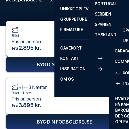
PORTUGAL
ROM
PRIMEI
UNIKKE OPLEVELSER
ANDRE
SERBIEN
SEVILLA
SCOTT
GRUPPETURE
PREMI
SPANIEN
FIRMATURE
EUROP
TYSKLAND
Billet
FA CUP
Pris pr. person
2.895 kr.
GAVEKORT
Fra
CARAB
KONTAKT
COMMU
BYG DIN FODBOLDREJSE
INSPIRATION
CONFE
KO
OM OS
IN
+
3
Nætter
KONTA
Billet +
Hotel
Pris pr. person
FAQ
HVAD 
3.895 kr.
PÅ KA
Fra
BILLET
BARCE
GARAN
DER G
BYG DIN FODBOLDREJSE
OPLEV
ETA-A