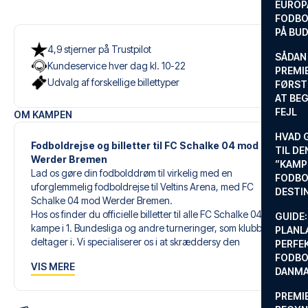
EUROP
FODBO
PÅ BU
4,9 stjerner på Trustpilot
SÅDAN
Kundeservice hver dag kl. 10-22
PREMIE
Udvalg af forskellige billettyper
FØRST
AT BEG
FEJL
OM KAMPEN
HVAD 
Fodboldrejse og billetter til FC Schalke 04 mod
TIL DE
Werder Bremen
”KAMP
Lad os gøre din fodbolddrøm til virkelig med en
FODBO
uforglemmelig fodboldrejse til Veltins Arena, med FC
DESTI
Schalke 04 mod Werder Bremen.
Hos os finder du officielle billetter til alle FC Schalke 04s
GUIDE:
kampe i 1. Bundesliga og andre turneringer, som klubben
PLANL
deltager i. Vi specialiserer os i at skræddersy den
PERFE
perfekte fodboldrejse, der matcher dine individuelle
FODBO
VIS MERE
ønsker og behov.
DANM
PREMI
Vores skræddersyede fodboldrejser til FC Schalke 04 er