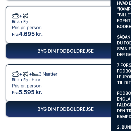
HVAD 
“KAMP
“BILL
+
EGENTL
Billet +
Fly
BOOKE
Pris pr. person
4.695 kr.
Fra
SÅDAN
DU FO
SPANIE
BYG DIN FODBOLDREJSE
DER G
7 FORS
FODBO
+
+
3
Nætter
I EURO
Billet +
Fly
+
Hotel
TIL DI
Pris pr. person
5.595 kr.
Fra
FODBO
ENGLA
FALDG
BYG DIN FODBOLDREJSE
DEN TR
KAMP
2. BUN