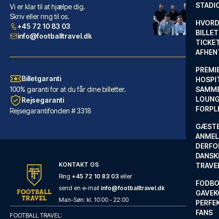
STADI
Vi er klar til at hjælpe dig.
PLAZA Hotel Gelsenkirchen
Skriv eller ring til os.
Fra PLAZA Hotel Gelsenkirchen ...
HVORD
+45 72 10 83 03
BILLET
LÆS MERE OM HOTELLET
info@footballtravel.dk
TICKET
AFHEN
PREMI
Billetgaranti
HOSPIT
100% garanti for at du får dine billetter.
SAMME
LOUNG
Rejsegaranti
FORPL
Rejsegarantifonden # 3318
GÆST
ANMEL
DERFO
DANSK
KONTAKT OS
TRAVE
Ring
+45 72 10 83 03
eller
FODBO
send en e-mail
info@footballtravel.dk
Good Morning Gelsenkirchen City
GAVEK
Med et ophold ved Good Morning...
Man
-
Søn
: kl.
10:00
-
22:00
PERFEK
FANS
LÆS MERE OM HOTELLET
FOOTBALL TRAVEL: