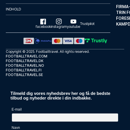
FIRMA
INDHOLD
TRIN F
FORES
Trustpilot
KAMP
facebook
instagram
youtube
Copyright © 2025.
Footballtravel
. All rights reserved.
FOOTBALLTRAVEL.COM
FOOTBALLTRAVEL.DK
FOOTBALLTRAVEL.NO
FOOTBALLTRAVEL.FI
FOOTBALLTRAVEL.SE
Mercure Düsseldorf City Center
Tilmeld dig vores nyhedsbrev her og få de bedste
Med et ophold ved Mercure Düss...
tilbud og nyheder direkte i din indbakke.
LÆS MERE OM HOTELLET
E-mail
Navn