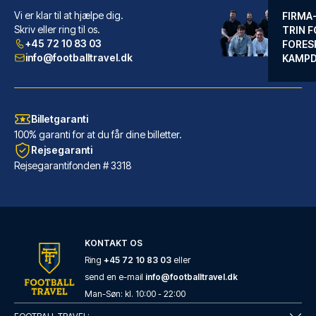
Vi er klar til at hjælpe dig.
FIRMA
Skriv eller ring til os.
TRIN F
+45 72 10 83 03
FORES
info@footballtravel.dk
KAMP
Billetgaranti
100% garanti for at du får dine billetter.
Rejsegaranti
Rejsegarantifonden # 3318
KONTAKT OS
Ring
+45 72 10 83 03
eller
send en e-mail
info@footballtravel.dk
Man
-
Søn
: kl.
10:00
-
22:00