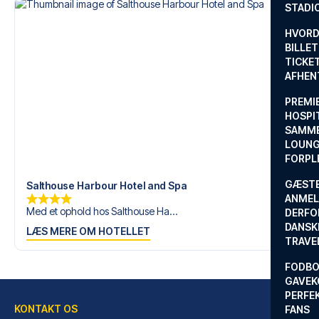
STADI
HVORD
BILLET
TICKET
AFHEN
PREMI
HOSPIT
SAMME
LOUNG
FORPL
GÆST
Salthouse Harbour Hotel and Spa
ANMEL
Med et ophold hos Salthouse Ha...
DERFO
DANSK
LÆS MERE OM HOTELLET
TRAVE
FODBO
GAVEK
PERFEK
KONTAKT OS
FANS