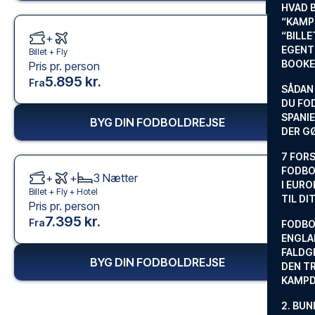
HVAD 
“KAMP
“BILL
+
EGENTL
Billet +
Fly
BOOKE
Pris pr. person
5.895 kr.
Fra
SÅDAN
DU FO
SPANIE
BYG DIN FODBOLDREJSE
DER G
7 FORS
FODBO
+
+
3
Nætter
I EURO
Billet +
Fly
+
Hotel
TIL DI
Pris pr. person
7.395 kr.
Fra
FODBO
ENGLA
FALDG
BYG DIN FODBOLDREJSE
DEN TR
KAMP
2. BUN