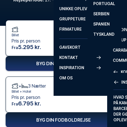
PORTUGAL
ROM
PRIMEI
UNIKKE OPLEVELSER
ANDRE
SERBIEN
SEVILLA
SCOTT
GRUPPETURE
PREMI
SPANIEN
FIRMATURE
EUROP
TYSKLAND
Billet
FA CUP
Pris pr. person
5.295 kr.
GAVEKORT
Fra
CARAB
KONTAKT
COMMU
BYG DIN FODBOLDREJSE
INSPIRATION
CONFE
KO
OM OS
IN
+
3
Nætter
KONTA
Billet +
Hotel
Pris pr. person
FAQ
HVAD 
6.795 kr.
PÅ KA
Fra
BILLET
BARCE
GARAN
DER G
BYG DIN FODBOLDREJSE
OPLEV
ETA-A