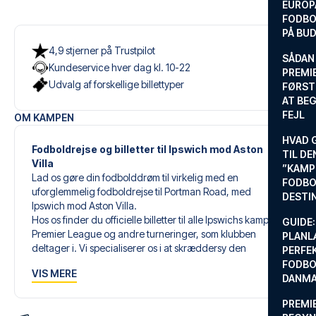
EUROP
FODBO
PÅ BU
4,9 stjerner på Trustpilot
SÅDAN
Kundeservice hver dag kl. 10-22
PREMIE
Udvalg af forskellige billettyper
FØRST
AT BEG
FEJL
OM KAMPEN
HVAD 
Fodboldrejse og billetter til Ipswich mod Aston
TIL DE
Villa
”KAMP
Lad os gøre din fodbolddrøm til virkelig med en
FODBO
uforglemmelig fodboldrejse til Portman Road, med
DESTI
Ipswich mod Aston Villa.
Hos os finder du officielle billetter til alle Ipswichs kampe i
GUIDE:
Premier League og andre turneringer, som klubben
PLANL
deltager i. Vi specialiserer os i at skræddersy den
PERFE
perfekte fodboldrejse, der matcher dine individuelle
FODBO
VIS MERE
ønsker og behov.
DANM
PREMI
Vores skræddersyede fodboldrejser til Ipswich er