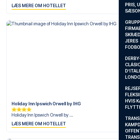
en fodboldtur.
PRIS, 
LÆS MERE OM HOTELLET
SÆSON
GRUPP
FIRMA
SKRÆD
JERES
FODBO
DERBY-
CLÁSI
D’ITAL
LONDO
REJSE
FLEKSI
HVIS 
Holiday Inn Ipswich Orwell by IHG
FLYTT
Holiday Inn Ipswich Orwell by ...
TRANS
LÆS MERE OM HOTELLET
KAMPD
OFFEN
TRANS