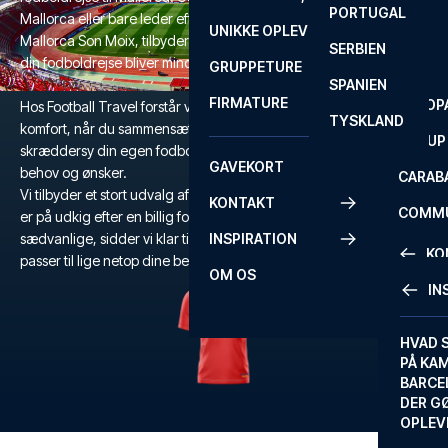
PORTUGAL
ROM
PRIMEI
Mallorca eller bare leder efter en unik fodboldoplevelse på Estadi
UNIKKE OPLEVELSER
ANDRE
Mallorca Son Moix, tilbyder vi alt, hvad du behøver for at sikre, at
SERBIEN
SEVILLA
SCOTT
din fodboldrejse bliver mindeværdig.
GRUPPETURE
PREMI
SPANIEN
FIRMATURE
EUROP
Hos Football Travel forstår vi vigtigheden af fleksibilitet og
TYSKLAND
komfort, når du sammensætter din fodboldrejse, og du kan derfor
FA CUP
skræddersy din egen fodboldrejse, så den passer præcis til dine
GAVEKORT
behov og ønsker.
CARAB
Vi tilbyder et stort udvalg af billetter til Mallorca, og hvad enten du
KONTAKT
COMMU
er på udkig efter en billig fodboldrejse eller en tur ud over det
sædvanlige, sidder vi klar til at hjælpe dig med den rejse der
INSPIRATION
CONFE
KO
passer til lige netop dine behov.
OM OS
IN
KONTA
FAQ
HVAD 
PÅ KA
BILLET
BARCE
GARAN
DER G
OPLEV
ETA-A