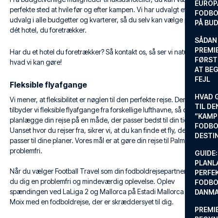
EUROP
perfekte sted at hvile før og efter kampen. Vi har udvalgt et stort
FODBO
udvalg i alle budgetter og kvarterer, så du selv kan vælge præcis
PÅ BU
dét hotel, du foretrækker.
SÅDAN
PREMIE
Har du et hotel du foretrækker? Så kontakt os, så ser vi naturligvis,
FØRST
hvad vi kan gøre!
AT BEG
FEJL
Fleksible flyafgange
HVAD 
Vi mener, at fleksibilitet er nøglen til den perfekte rejse. Derfor
TIL DE
tilbyder vi fleksible flyafgange fra forskellige lufthavne, så du kan
”KAMP
planlægge din rejse på en måde, der passer bedst til din tidsplan.
FODBO
Uanset hvor du rejser fra, sikrer vi, at du kan finde et fly, der
DESTI
passer til dine planer. Vores mål er at gøre din rejse til Palma
problemfri.
GUIDE:
PLANL
Når du vælger Football Travel som din fodboldrejsepartner, sikrer
PERFE
du dig en problemfri og mindeværdig oplevelse. Oplev
FODBO
spændingen ved LaLiga 2 og Mallorca på Estadi Mallorca Son
DANM
Moix med en fodboldrejse, der er skræddersyet til dig.
PREMI