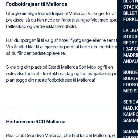
BEGYND
Fodboldrejser til Mallorca
STADI
BILLE
Uforglemmelige fodboldrejser til Mallorca. Vi sørger for alt det
FORKL
praktiske, så du kan nyde en fantastisk rejse fyldt med spænding,
fællesskab og verdensklassefodbold.
LA LIG
STADI
Har du spørgsmål til valg af hotel, flyafgange eller rejsens forløb?
BEDST
Vi står altid klar til at hjælpe dig med at finde den bedste løsning,
I BARC
så du får den bedste oplevelse.
MADRI
ANDAL
Sikre dig din plads på Estadi Mallorca Son Moix og få en
BUNDE
oplevelse for livet – kontakt os i dag og lad os hjælpe dig med at
BUDGET
planlægge din næste fodboldrejse til Mallorca!
FODBO
MED S
SERIE 
MAD, 
KAMPO
SAMME
Historien om RCD Mallorca
SAMME
Real Club Deportivo Mallorca, ofte blot kaldet Mallorca, er en
FODBO