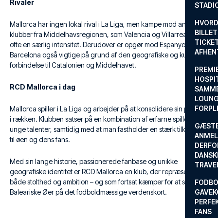
Rivaler
STADI
HVORD
Mallorca har ingen lokal rival i La Liga, men kampe mod andre
BILLET
klubber fra Middelhavsregionen, som Valencia og Villarreal, har
TICKET
ofte en særlig intensitet. Derudover er opgør mod Espanyol og
AFHEN
Barcelona også vigtige på grund af den geografiske og kulturelle
forbindelse til Catalonien og Middelhavet.
PREMI
HOSPIT
RCD Mallorca i dag
SAMME
LOUNG
FORPL
Mallorca spiller i La Liga og arbejder på at konsolidere sin position
i rækken. Klubben satser på en kombination af erfarne spillere og
GÆST
unge talenter, samtidig med at man fastholder en stærk tilknytning
ANMEL
til øen og dens fans.
DERFO
DANSK
Med sin lange historie, passionerede fanbase og unikke
TRAVE
geografiske identitet er RCD Mallorca en klub, der repræsenterer
både stolthed og ambition – og som fortsat kæmper for at sætte De
FODBO
Baleariske Øer på det fodboldmæssige verdenskort.
GAVEK
PERFEK
FANS