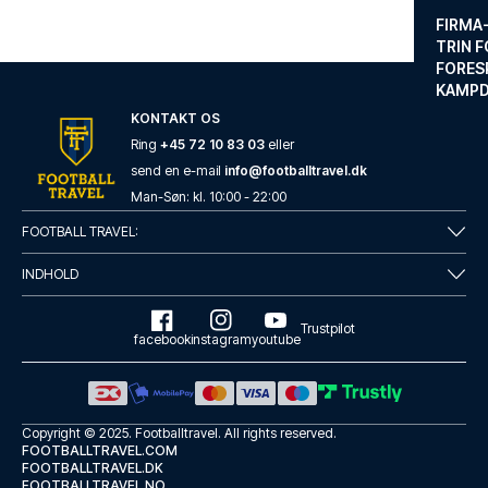
FIRMA
TRIN F
FORES
KAMP
KONTAKT OS
Ring
+45 72 10 83 03
eller
send en e-mail
info@footballtravel.dk
Man
-
Søn
: kl.
10:00
-
22:00
FOOTBALL TRAVEL:
INDHOLD
Trustpilot
facebook
instagram
youtube
Copyright © 2025.
Footballtravel
. All rights reserved.
FOOTBALLTRAVEL.COM
FOOTBALLTRAVEL.DK
FOOTBALLTRAVEL.NO