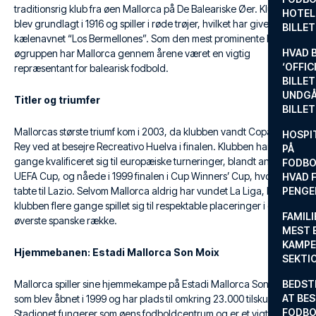
traditionsrig klub fra øen Mallorca på De Baleariske Øer. Klubben
HOTEL
blev grundlagt i 1916 og spiller i røde trøjer, hvilket har givet dem
BILLE
kælenavnet “Los Bermellones”. Som den mest prominente klub på
HVAD 
øgruppen har Mallorca gennem årene været en vigtig
‘OFFIC
repræsentant for balearisk fodbold.
BILLET
UNDGÅ
Titler og triumfer
BILLE
Mallorcas største triumf kom i 2003, da klubben vandt Copa del
HOSPIT
Rey ved at besejre Recreativo Huelva i finalen. Klubben har flere
PÅ
gange kvalificeret sig til europæiske turneringer, blandt andet
FODBO
UEFA Cup, og nåede i 1999 finalen i Cup Winners’ Cup, hvor de
HVAD F
tabte til Lazio. Selvom Mallorca aldrig har vundet La Liga, har
PENGE
klubben flere gange spillet sig til respektable placeringer i den
FAMILI
øverste spanske række.
MEST 
KAMPE
Hjemmebanen: Estadi Mallorca Son Moix
SEKTI
Mallorca spiller sine hjemmekampe på Estadi Mallorca Son Moix,
BEDST
AT BES
som blev åbnet i 1999 og har plads til omkring 23.000 tilskuere.
FODBO
Stadionet fungerer som øens fodboldcentrum og er et vigtigt