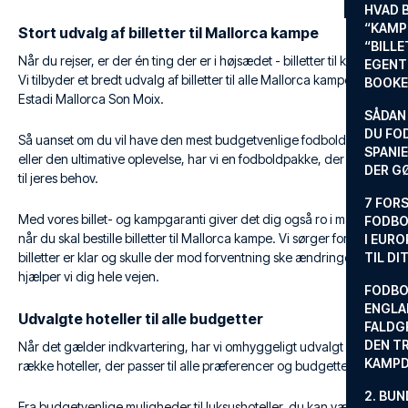
HVAD 
“KAMP
Stort udvalg af billetter til Mallorca kampe
“BILL
Når du rejser, er der én ting der er i højsædet - billetter til kampe.
EGENTL
Vi tilbyder et bredt udvalg af billetter til alle Mallorca kampe på
BOOKE
Estadi Mallorca Son Moix.
SÅDAN
DU FO
Så uanset om du vil have den mest budgetvenlige fodboldrejse
SPANIE
eller den ultimative oplevelse, har vi en fodboldpakke, der passer
DER G
til jeres behov.
7 FORS
Med vores billet- og kampgaranti giver det dig også ro i maven
FODBO
når du skal bestille billetter til Mallorca kampe. Vi sørger for dine
I EURO
billetter er klar og skulle der mod forventning ske ændringer
TIL DI
hjælper vi dig hele vejen.
FODBO
ENGLA
Udvalgte hoteller til alle budgetter
FALDG
DEN TR
Når det gælder indkvartering, har vi omhyggeligt udvalgt en
KAMP
række hoteller, der passer til alle præferencer og budgetter.
2. BUN
Fra budgetvenlige muligheder til luksushoteller, du kan vælge det