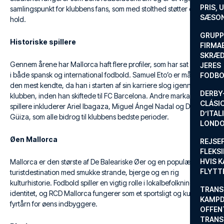
PRIS, 
samlingspunkt for klubbens fans, som med stolthed støtter deres
SÆSON
hold.
GRUPP
Historiske spillere
FIRMA
SKRÆD
Gennem årene har Mallorca haft flere profiler, som har sat sig spor
JERES
i både spansk og international fodbold. Samuel Eto’o er måske
FODBO
den mest kendte, da han i starten af sin karriere slog igennem i
DERBY-
klubben, inden han skiftede til FC Barcelona. Andre markante
CLÁSI
spillere inkluderer Ariel Ibagaza, Miguel Ángel Nadal og Dani
D’ITAL
Güiza, som alle bidrog til klubbens bedste perioder.
LONDO
Øen Mallorca
REJSE
FLEKSI
HVIS 
Mallorca er den største af De Baleariske Øer og en populær
FLYTT
turistdestination med smukke strande, bjerge og en rig
kulturhistorie. Fodbold spiller en vigtig rolle i lokalbefolkningens
TRANS
identitet, og RCD Mallorca fungerer som et sportsligt og kulturelt
KAMPD
fyrtårn for øens indbyggere.
OFFEN
TRANS