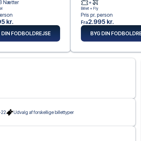
3
Nætter
+
el
Billet +
Fly
person
Pris pr. person
5 kr.
2.995 kr.
Fra
 DIN FODBOLDREJSE
BYG DIN FODBOLDR
-22
Udvalg af forskellige billettyper