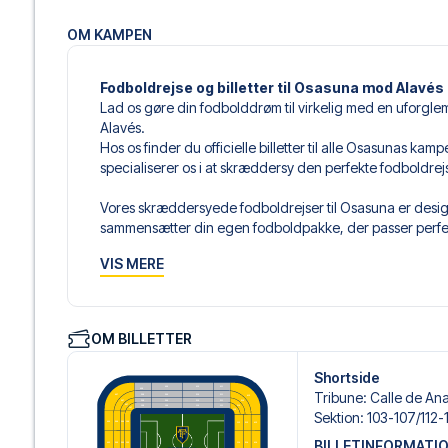
OM KAMPEN
Fodboldrejse og billetter til Osasuna mod Alavés
Lad os gøre din fodbolddrøm til virkelig med en uforgle
Alavés.
Hos os finder du officielle billetter til alle Osasunas ka
specialiserer os i at skræddersy den perfekte fodboldre
Vores skræddersyede fodboldrejser til Osasuna er design
sammensætter din egen fodboldpakke, der passer perfekt
af fodboldbilletter, udvalgte hotel til enhver smag og bud
VIS MERE
Når du vælger din billettype, kan du se i hvilken sektion,
det er en hospitality-billet. En hospitality-billet, er en bi
eksempelvis være loungeadgang og/eller mad og drikkevar
OM BILLETTER
du vælger billettypen, og på dine rejsedokumenter.
Shortside
Vi tilbyder et bredt udvalg af håndplukkede hoteller i N
Tribune
:
Calle de Ana
luksuriøse 5-stjernede hoteller til charmerende boutiqueh
Sektion
:
103-107/​112-
enhver rejsende. Vi tager højde for beliggenhed, komfort
BILLETINFORMATI
passer dig bedst. Hvis du foretrækker et specifikt hotel, so