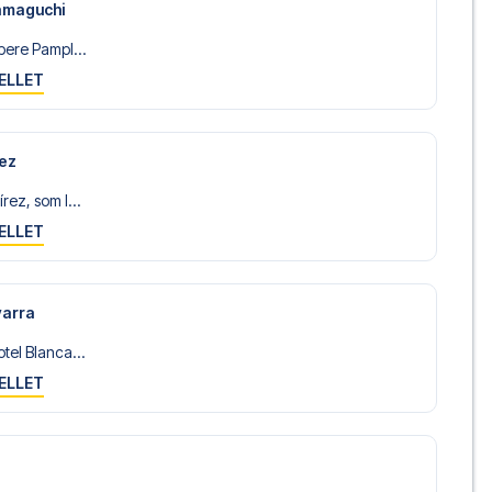
amaguchi
bere Pampl...
ELLET
rez
ez, som l...
ELLET
varra
tel Blanca...
ELLET