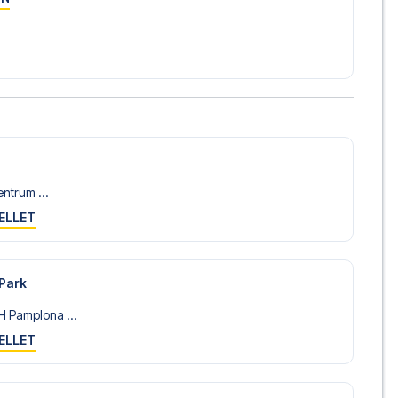
ly, så du selv kan vælge at stå for flyplanlægningen, hvis
lusive fly, vil du modtage al den nødvendige information
rejsedokumenter, så du kan rejse afsted med ro i sindet
sørger for en problemfri bestillingsproces i forbindelse med
e før og under rejsen. Vi er tilgængelige på
72108303
entrum ...
ELLET
a Osasuna på Estadio El Sadar i LaLiga? Kontakt os i dag, og
ldtur.
 Park
 Pamplona ...
ELLET