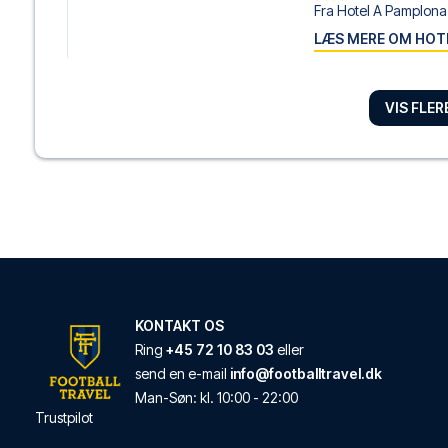
Fra Hotel A Pamplona 
LÆS MERE OM HOT
VIS FLE
Alojamientos Olga
Med et ophold hos Alo
LÆS MERE OM HOT
Occidental Pamplo
Fra Occidental Pampl
LÆS MERE OM HOT
KONTAKT OS
Ring
+45 72 10 83 03
eller
send en e-mail
info@footballtravel.dk
Pamplona Catedral 
Man
-
Søn
: kl.
10:00
-
22:00
Trustpilot
Med et ophold hos Pa