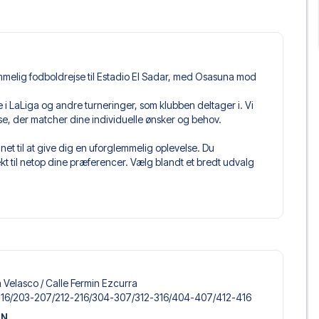
mmelig fodboldrejse til Estadio El Sadar, med Osasuna mod
mpe i LaLiga og andre turneringer, som klubben deltager i. Vi
jse, der matcher dine individuelle ønsker og behov.
et til at give dig en uforglemmelig oplevelse. Du
 til netop dine præferencer. Vælg blandt et bredt udvalg
get og fleksible fly, der passer dig bedst.
 du kommer til at sidde, og hvad billettypen indeholder, hvis
llet, hvor der er mere inkluderet end selve billetten. Det kan
er. Hvis dette er inkluderet, vil det tydeligt fremgå, når
avarra, der passer til enhver smag og ethvert budget. Fra
 Velasco /​ Calle Fermin Ezcurra
oteller og prisvenlige alternativer – vi har noget for
116/​203-207/​212-216/​304-307/​312-316/​404-407/​412-416
 og pris. Det eneste du skal gøre er at vælge det hotel der
ON
m vi ikke tilbyder, så kontakt os, og vi vil se, hvad vi kan