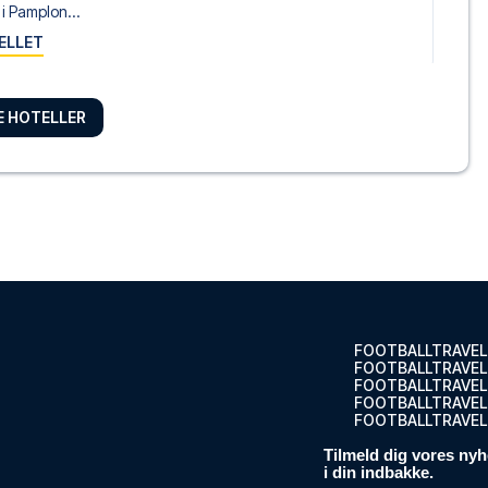
i Pamplon...
ELLET
RE HOTELLER
jamientos...
ELLET
na
ona i Pamp...
ELLET
FOOTBALLTRAVEL
FOOTBALLTRAVEL
FOOTBALLTRAVEL
FOOTBALLTRAVEL.
FOOTBALLTRAVEL
Hotel
Tilmeld dig vores nyh
mplona Cat...
i din indbakke.