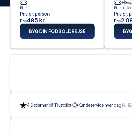
+
Billet
Billet +
Hot
Pris pr. person
Pris pr. 
495 kr.
2.09
Fra
Fra
BYG DIN FODBOLDREJSE
BYG
4,9 stjerner på Trustpilot
Kundeservice hver dag kl. 10