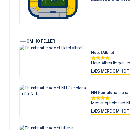
gøre.
Vi tilbyder fodboldpakker til Osasuna både med og uden f
du ønsker dette.
Hvis du derimod vælger en af vores komplette pakker ink
om check-in procedurer og flydetaljer sammen med dine 
og fokusere på at nyde fodboldoplevelsen.
OM HOTELLER
Sikker booking og personlig service
Din sikkerhed og oplevelse er vores højeste prioritet. Vi 
Hotel Albret
din fodboldpakke og står klar med personlig service båd
Hotel Albret ligger i c
eller
her
, hvis du har brug for hjælp til at bestille rejsen.
LÆS MERE OM HOT
Er du klar til at rejse til Navarra og opleve stjernerne fr
lad os hjælpe dig med at realisere din drøm om en fodbo
NH Pamplona Iruña
Med et ophold ved NH
LÆS MERE OM HOT