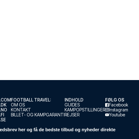
.COM
FOOTBALL TRAVEL:
INDHOLD
FØLG OS
.DK
OM OS
GUIDES
Facebook
.NO
KONTAKT
KAMPOPSTILLINGER
Instagram
FI
BILLET- OG KAMPGARANTI
REJSER
Youtube
.SE
edsbrev her og få de bedste tilbud og nyheder direkte