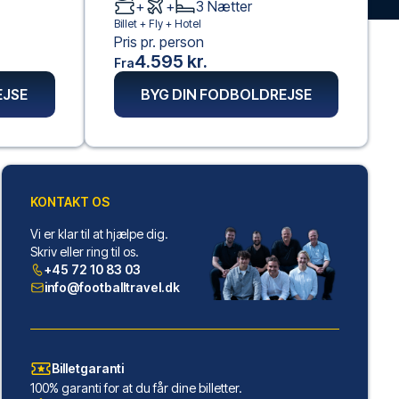
+
+
3
Nætter
Billet +
Fly
+
Hotel
Pris pr. person
4.595 kr.
Fra
EJSE
BYG DIN FODBOLDREJSE
KONTAKT OS
Vi er klar til at hjælpe dig.
Skriv eller ring til os.
+45 72 10 83 03
info@footballtravel.dk
Billetgaranti
100% garanti for at du får dine billetter.