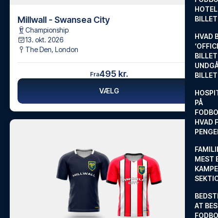
HOTEL
Millwall - Swansea City
BILLE
Championship
HVAD 
13. okt. 2026
‘OFFIC
The Den
,
London
BILLET
UNDGÅ
495 kr.
Fra
BILLE
VÆLG
HOSPIT
PÅ
FODBO
HVAD F
PENGE
FAMILI
MEST 
KAMPE
SEKTI
BEDST
AT BES
FODBO