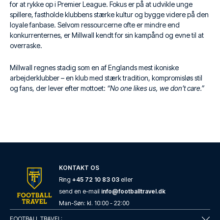
for at rykke op i Premier League. Fokus er på at udvikle unge
spillere, fastholde klubbens stærke kultur og bygge videre på den
loyale fanbase. Selvom ressourcerne ofte er mindre end
konkurrenternes, er Millwall kendt for sin kampånd og evne til at
overraske.
Millwall regnes stadig som en af Englands mest ikoniske
arbejderklubber – en klub med stærk tradition, kompromisløs stil
og fans, der lever efter mottoet:
“No one likes us, we don’t care.”
KONTAKT OS
Ring
+45 72 10 83 03
eller
send en e-mail
info@footballtravel.dk
Man
-
Søn
: kl.
10:00
-
22:00
FOOTBALL TRAVEL: