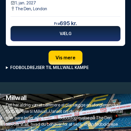
1. jan. 2027
The Den
,
London
695 kr.
Fra
VÆLG
Vis mere
FODBOLDREJSER TIL MILLWALL KAMPE
Millwall
Det har aldrig været nemmere at planlægge en uforglemmelig
fodboldrejse til Millwall. Uanset om du er dedikeret fan af Millwall
eller bare leder efter en unik fodboldoplevelse på The Den,
tilbyder vi alt, hvad du behøver for at sikre, at din fodboldrejse
bliver mindeværdig.