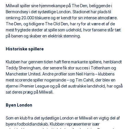
Millwall spiller sine hjemmekampe på The Den, beliggende i
Bermondsey i det sydøstlige London. Stadionet har plads til
omkring 20.000 tilskuere og er kendt for sin intense atmosfære.
The Den, og tidligere The Old Den, har ry for at være et af de
mest frygtede steder at spille som udehold, hvor fansene står tæt
på banen og skaber en elektrisk stemning.
Historiske spillere
Klubben har gennem tiden haft flere markante spillere, heriblandt
Teddy Sheringham, der senere fik stor succes i Tottenham og
Manchester United. Andre profiler som Neil Harris – klubbens
mest scorende spiller nogensinde – og Tim Cahill, der blev en
stjerne i Premier League og på det australske landshold, har også
sat deres præg på Millwall.
Byen London
Som en klub fra det sydøstlige London er Millwall en vigtig del af
byens fodboldlandskab. Klubben repræsenterer især