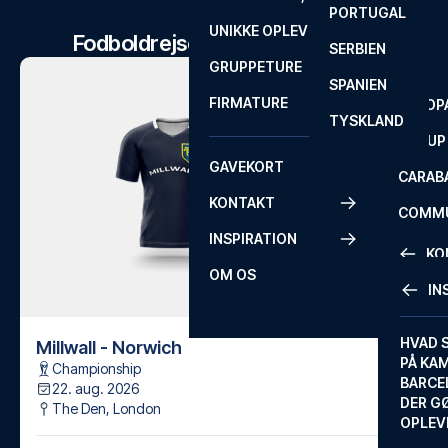
PORTUGAL
ROM
PRIMEI
UNIKKE OPLEVELSER
ANDRE
Fodboldrejser til Millwall kampe
SERBIEN
SEVILLA
SCOTT
GRUPPETURE
PREMI
SPANIEN
FIRMATURE
EUROP
TYSKLAND
FA CUP
GAVEKORT
CARAB
KONTAKT
COMMU
INSPIRATION
CONFE
KO
OM OS
IN
KONTA
FAQ
HVAD 
Millwall - Norwich
PÅ KA
Championship
BILLET
BARCE
22. aug. 2026
GARAN
DER G
The Den
,
London
OPLEV
ETA-A