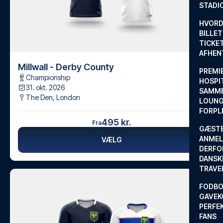
STADI
HVORD
BILLET
TICKET
AFHEN
Millwall - Derby County
PREMI
Championship
HOSPIT
31. okt. 2026
SAMME
The Den
,
London
LOUNG
FORPL
495 kr.
Fra
GÆST
ANMEL
VÆLG
DERFO
DANSK
TRAVE
FODBO
GAVEK
PERFEK
FANS