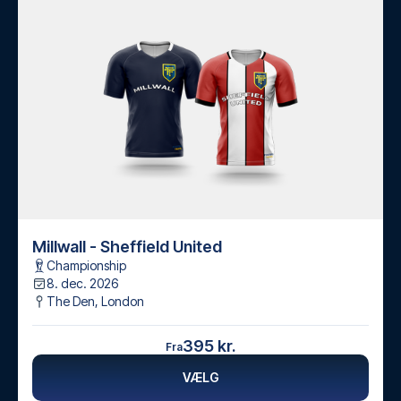
Millwall - Sheffield United
Championship
8. dec. 2026
The Den
,
London
395 kr.
Fra
VÆLG