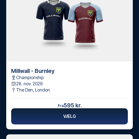
Millwall - Burnley
Championship
28. nov. 2026
The Den
,
London
595 kr.
Fra
VÆLG