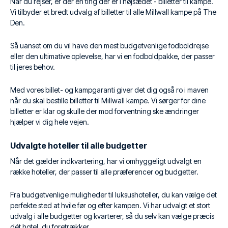
Når du rejser, er der én ting der er i højsædet - billetter til kampe.
Vi tilbyder et bredt udvalg af billetter til alle Millwall kampe på The
Den.
Så uanset om du vil have den mest budgetvenlige fodboldrejse
eller den ultimative oplevelse, har vi en fodboldpakke, der passer
til jeres behov.
Med vores billet- og kampgaranti giver det dig også ro i maven
når du skal bestille billetter til Millwall kampe. Vi sørger for dine
billetter er klar og skulle der mod forventning ske ændringer
hjælper vi dig hele vejen.
Udvalgte hoteller til alle budgetter
Når det gælder indkvartering, har vi omhyggeligt udvalgt en
række hoteller, der passer til alle præferencer og budgetter.
Fra budgetvenlige muligheder til luksushoteller, du kan vælge det
perfekte sted at hvile før og efter kampen. Vi har udvalgt et stort
udvalg i alle budgetter og kvarterer, så du selv kan vælge præcis
dét hotel, du foretrækker.