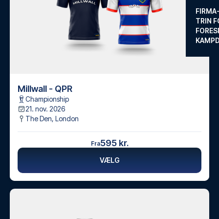
FIRMA
TRIN F
FORES
KAMP
Millwall - QPR
Championship
21. nov. 2026
The Den
,
London
595 kr.
Fra
VÆLG