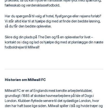
praktiske, så du kan nyde en fantastisk rejse fyldt med spænding,
fællesskab og verdensklassefodbold.
Har du spørgsmål til valg af hotel, flyafgange eller rejsens forløb?
Vi står altid klar til at hjælpe dig med at finde den bedste løsning,
så du får den bedste oplevelse.
Sikre dig din plads på The Den og få en oplevelse for livet –
kontakt os i dag og lad os hjælpe dig med at planlægge din næste
fodboldrejse til Millwall!
Historien om Millwall FC
Millwall FC er en af Englands mest kendte arbejderklubber,
grundlagt i 1885 af skotske havnearbejdere på Isle of Dogs i
London. Klubben flyttede senere til det sydøstlige London, hvor
den har haft base lige siden. Millwall spiller i blå og hvide trøjer og