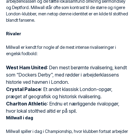
arbejderklassen og de tætte lokalsamfund omkring Bermondsey
og Deptford. Millwall står ofte som kontrast til de større og rigere
London-klubber, men netop denne identitet er en kilde til stolthed
blandt fansene.
Rivaler
Millwall er kendt for nogle af de mest intense rivaliseringer i
engelsk fodbold:
West Ham United
: Den mest berømte rivalisering, kendt
som “Dockers Derby”, med rødder i arbejderklassens
historie ved havnen i London.
Crystal Palace
: Et andet klassisk London-opgør,
præget af geografisk og historisk rivalisering.
Charlton Athletic
: Endnu et nærliggende rivalopgør,
hvor lokal stolthed altid er på spil.
Millwall i dag
Millwall spiller i dag i Championship, hvor klubben fortsat arbejder