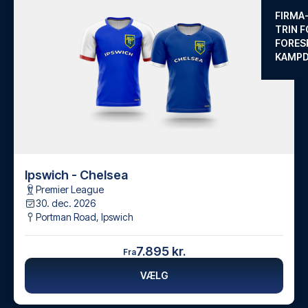
FIRMA
TRIN F
FORES
KAMP
Ipswich - Chelsea
Premier League
30. dec. 2026
Portman Road
,
Ipswich
7.895 kr.
Fra
VÆLG