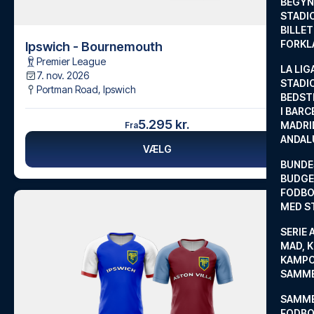
BEGYND
STADI
BILLE
FORKL
Ipswich - Bournemouth
Premier League
LA LIG
7. nov. 2026
STADI
Portman Road
,
Ipswich
BEDST
I BARC
5.295 kr.
MADRI
Fra
ANDAL
VÆLG
BUNDE
BUDGET
FODBO
MED S
SERIE 
MAD, 
KAMPO
SAMME
SAMME
FODBO