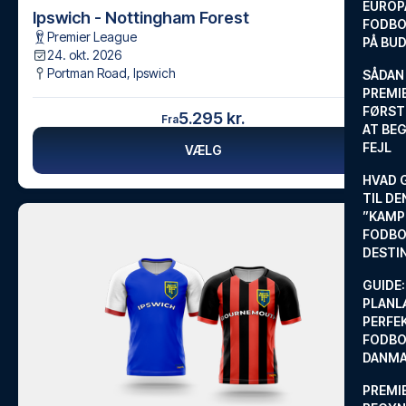
EUROP
Ipswich - Nottingham Forest
FODBO
Premier League
PÅ BU
24. okt. 2026
Portman Road
,
Ipswich
SÅDAN
PREMIE
FØRST
5.295 kr.
Fra
AT BEG
FEJL
VÆLG
HVAD 
TIL DE
”KAMP
FODBO
DESTI
GUIDE:
PLANL
PERFE
FODBO
DANM
PREMI