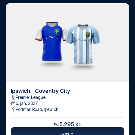
Ipswich - Coventry City
Premier League
6. jan. 2027
Portman Road
,
Ipswich
5.295 kr.
Fra
VÆLG