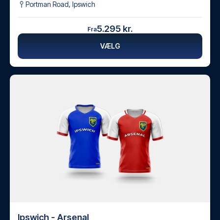
Portman Road
,
Ipswich
5.295 kr.
Fra
VÆLG
Ipswich - Arsenal