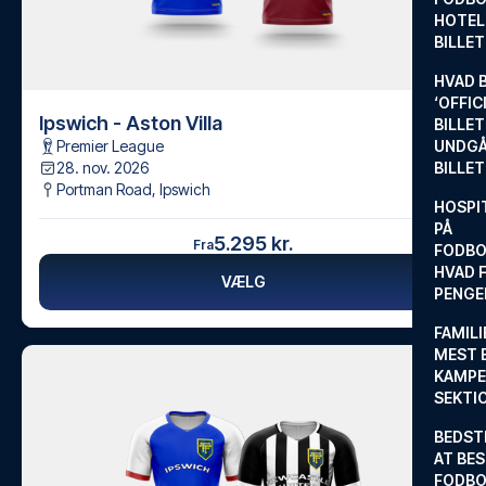
HOTEL
BILLE
HVAD 
‘OFFIC
Ipswich - Aston Villa
BILLET
Premier League
UNDGÅ
28. nov. 2026
BILLE
Portman Road
,
Ipswich
HOSPIT
PÅ
5.295 kr.
Fra
FODBO
HVAD F
VÆLG
PENGE
FAMILI
MEST 
KAMPE
SEKTI
BEDST
AT BES
FODBO