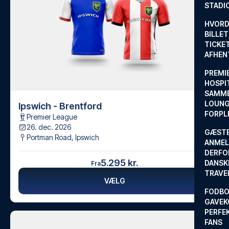
STADI
HVORD
BILLET
TICKET
AFHEN
PREMI
HOSPIT
SAMME
LOUNG
Ipswich - Brentford
FORPL
Premier League
26. dec. 2026
GÆST
Portman Road
,
Ipswich
ANMEL
DERFO
5.295 kr.
DANSK
Fra
TRAVE
VÆLG
FODBO
GAVEK
PERFEK
FANS