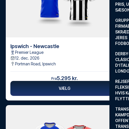
PRIS, 
SÆSON
GRUPP
FIRMA
SKRÆD
JERES
FODBO
Ipswich - Newcastle
Premier League
DERBY-
12. dec. 2026
CLÁSI
Portman Road
,
Ipswich
D’ITAL
LONDO
5.295 kr.
Fra
REJSE
FLEKSI
VÆLG
HVIS 
FLYTT
TRANS
KAMPD
OFFEN
TRANS