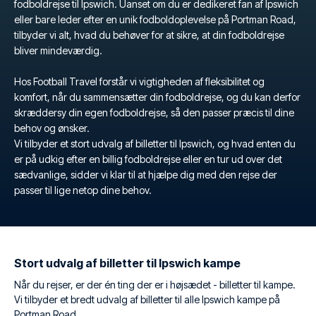
fodboldrejse til Ipswich. Uanset om du er dedikeret fan af Ipswich
eller bare leder efter en unik fodboldoplevelse på Portman Road,
tilbyder vi alt, hvad du behøver for at sikre, at din fodboldrejse
bliver mindeværdig.
Hos Football Travel forstår vi vigtigheden af fleksibilitet og
komfort, når du sammensætter din fodboldrejse, og du kan derfor
skræddersy din egen fodboldrejse, så den passer præcis til dine
behov og ønsker.
Vi tilbyder et stort udvalg af billetter til Ipswich, og hvad enten du
er på udkig efter en billig fodboldrejse eller en tur ud over det
sædvanlige, sidder vi klar til at hjælpe dig med den rejse der
passer til lige netop dine behov.
Stort udvalg af billetter til Ipswich kampe
Når du rejser, er der én ting der er i højsædet - billetter til kampe.
Vi tilbyder et bredt udvalg af billetter til alle Ipswich kampe på
Portman Road.