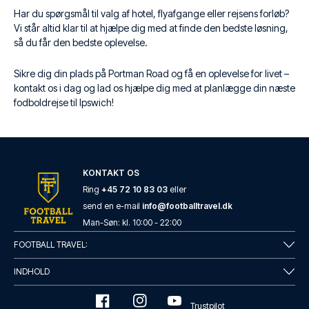
Har du spørgsmål til valg af hotel, flyafgange eller rejsens forløb?
Vi står altid klar til at hjælpe dig med at finde den bedste løsning,
så du får den bedste oplevelse.
Sikre dig din plads på Portman Road og få en oplevelse for livet –
kontakt os i dag og lad os hjælpe dig med at planlægge din næste
fodboldrejse til Ipswich!
KONTAKT OS
Ring
+45 72 10 83 03
eller
send en e-mail
info@footballtravel.dk
Man
-
Søn
: kl.
10:00
-
22:00
FOOTBALL TRAVEL:
INDHOLD
Trustpilot