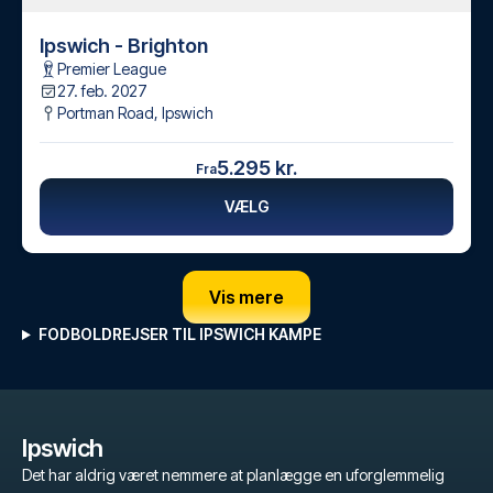
Ipswich - Brighton
Premier League
27. feb. 2027
Portman Road
,
Ipswich
5.295 kr.
Fra
VÆLG
Vis mere
FODBOLDREJSER TIL IPSWICH KAMPE
Ipswich
Det har aldrig været nemmere at planlægge en uforglemmelig