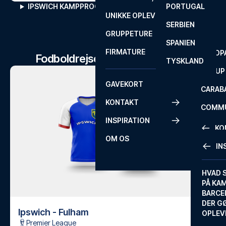
IPSWICH KAMPPROGRAM
PORTUGAL
ROM
PRIMEI
UNIKKE OPLEVELSER
ANDRE
SERBIEN
SEVILLA
SCOTT
GRUPPETURE
PREMI
SPANIEN
FIRMATURE
EUROP
Fodboldrejser til Ipswich kampe
TYSKLAND
FA CUP
GAVEKORT
CARAB
KONTAKT
COMMU
INSPIRATION
CONFE
KO
OM OS
IN
KONTA
FAQ
HVAD 
PÅ KA
BILLET
BARCE
GARAN
DER G
Ipswich - Fulham
OPLEV
ETA-A
Premier League