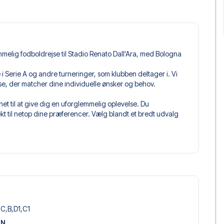
mmelig fodboldrejse til Stadio Renato Dall'Ara, med Bologna
pe i Serie A og andre turneringer, som klubben deltager i. Vi
jse, der matcher dine individuelle ønsker og behov.
t til at give dig en uforglemmelig oplevelse. Du
 til netop dine præferencer. Vælg blandt et bredt udvalg
get og fleksible fly, der passer dig bedst.
 du kommer til at sidde, og hvad billettypen indeholder, hvis
llet, hvor der er mere inkluderet end selve billetten. Det kan
er. Hvis dette er inkluderet, vil det tydeligt fremgå, når
ologna , der passer til enhver smag og ethvert budget. Fra
oteller og prisvenlige alternativer – vi har noget for
,C,B,D1,C1
 og pris. Det eneste du skal gøre er at vælge det hotel der
ON
m vi ikke tilbyder, så kontakt os, og vi vil se, hvad vi kan