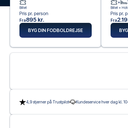
+
Billet
Billet +
Hot
Pris pr. person
Pris pr. 
895 kr.
2.19
Fra
Fra
BYG DIN FODBOLDREJSE
BYG
4,9 stjerner på Trustpilot
Kundeservice hver dag kl. 10