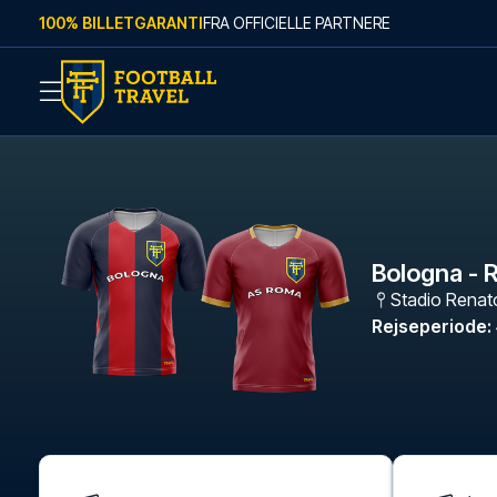
Skip to content
100% BILLETGARANTI
FRA OFFICIELLE PARTNERE
Bologna -
Stadio Renato
Rejseperiode
: