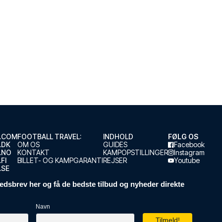
.COM
FOOTBALL TRAVEL:
INDHOLD
FØLG OS
.DK
OM OS
GUIDES
Facebook
.NO
KONTAKT
KAMPOPSTILLINGER
Instagram
FI
BILLET- OG KAMPGARANTI
REJSER
Youtube
.SE
edsbrev her og få de bedste tilbud og nyheder direkte
Navn