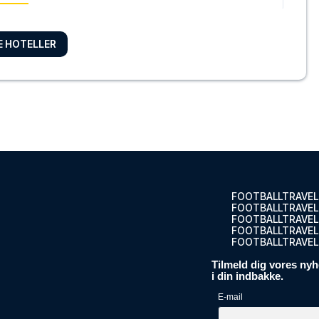
RE HOTELLER
anti
 Hotel Co...
ELLET
midten a...
ELLET
FOOTBALLTRAVEL
FOOTBALLTRAVEL
FOOTBALLTRAVEL
FOOTBALLTRAVEL.
FOOTBALLTRAVEL
Tilmeld dig vores nyh
er i midt...
i din indbakke.
ELLET
E-mail