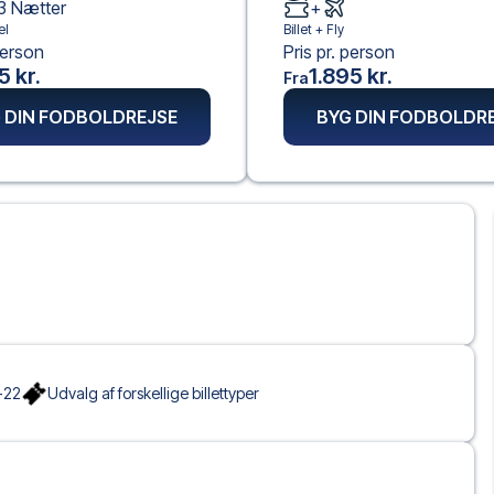
3
Nætter
+
el
Billet +
Fly
person
Pris pr. person
5 kr.
1.895 kr.
Fra
 DIN FODBOLDREJSE
BYG DIN FODBOLDR
-22
Udvalg af forskellige billettyper