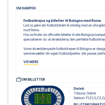
OM KAMPEN
Fodboldrejse og billetter til Bologna mod Roma
Lad os gøre din fodbolddrøm til virkelig med en uforgle
mod Roma.
Hos os finder du officielle billetter til alle Bolognas kam
specialiserer os i at skræddersy den perfekte fodboldre
Vores skræddersyede fodboldrejser til Bologna er designe
sammensætter din egen fodboldpakke, der passer perfekt
af fodboldbilletter, udvalgte hotel til enhver smag og bud
VIS MERE
Når du vælger din billettype, kan du se i hvilken sektion,
det er en hospitality-billet. En hospitality-billet, er en bi
eksempelvis være loungeadgang og/eller mad og drikkevar
OM BILLETTER
du vælger billettypen, og på dine rejsedokumenter.
Distinti
Vi tilbyder et bredt udvalg af håndplukkede hoteller i B
Tribune
:
Distinti
luksuriøse 5-stjernede hoteller til charmerende boutiqueh
Sektion
:
F1,E1,G,F,E,D
enhver rejsende. Vi tager højde for beliggenhed, komfort
BILLETINFORMATI
passer dig bedst. Hvis du foretrækker et specifikt hotel, so