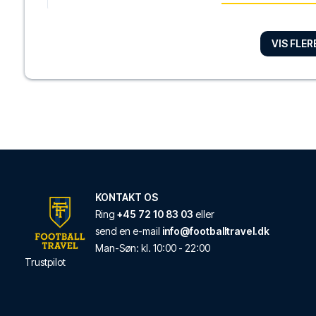
VIS FLE
Art Hotel Commerci
Med et ophold ved Art
LÆS MERE OM HOT
Hotel Palace
Hotel Palace ligger i 
LÆS MERE OM HOT
KONTAKT OS
Ring
+45 72 10 83 03
eller
send en e-mail
info@footballtravel.dk
Albergo Panorama
Man
-
Søn
: kl.
10:00
-
22:00
Trustpilot
Albergo Panorama ligg
LÆS MERE OM HOT