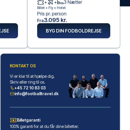
+
+
3
Nætter
Billet +
Fly
+
Hotel
Pris pr. person
3.095 kr.
Fra
EJSE
BYG DIN FODBOLDREJSE
KONTAKT OS
Vi er klar til at hjælpe dig.
Skriv eller ring til os.
+45 72 10 83 03
info@footballtravel.dk
Billetgaranti
100% garanti for at du får dine billetter.