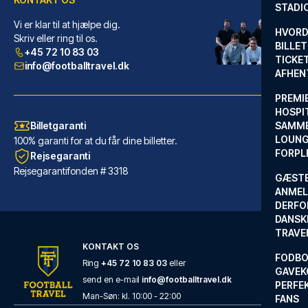
STADI
Hotel Senator
Vi er klar til at hjælpe dig.
HVORD
Med et ophold ved Hotel Senato...
Skriv eller ring til os.
BILLET
+45 72 10 83 03
LÆS MERE OM HOTELLET
TICKET
info@footballtravel.dk
AFHEN
PREMI
HOSPIT
Billetgaranti
SAMME
LOUNG
100% garanti for at du får dine billetter.
FORPL
Rejsegaranti
Rejsegarantifonden # 3318
GÆST
ANMEL
DERFO
DANSK
TRAVE
KONTAKT OS
FODBO
Ring
+45 72 10 83 03
eller
Radisson Blu Hotel Dortmund
GAVEK
send en e-mail
info@footballtravel.dk
Med et ophold ved Radisson Blu...
PERFEK
Man
-
Søn
: kl.
10:00
-
22:00
FANS
LÆS MERE OM HOTELLET