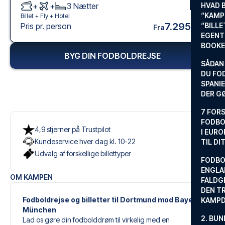
+
+
3
Nætter
HVAD 
“KAMP
Billet +
Fly
+
Hotel
7.295 kr.
Pris pr. person
“BILL
Fra
EGENTL
BOOKE
BYG DIN FODBOLDREJSE
SÅDAN
DU FO
SPANIE
DER G
7 FORS
FODBO
4,9 stjerner på Trustpilot
I EURO
Kundeservice hver dag kl. 10-22
TIL DI
Udvalg af forskellige billettyper
FODBO
ENGLA
OM KAMPEN
FALDG
DEN TR
Fodboldrejse og billetter til Dortmund mod Bayern
KAMP
München
2. BUN
Lad os gøre din fodbolddrøm til virkelig med en