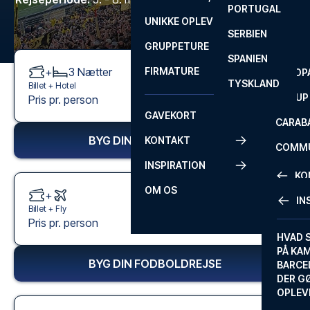
PORTUGAL
ROM
PRIMEI
UNIKKE OPLEVELSER
ANDRE
SERBIEN
SEVILLA
SCOTT
GRUPPETURE
PREMI
SPANIEN
+
3
Nætter
FIRMATURE
EUROP
TYSKLAND
Billet +
Hotel
FA CUP
5.595 kr.
Pris pr. person
Fra
GAVEKORT
CARAB
BYG DIN FODBOLDREJSE
KONTAKT
COMMU
INSPIRATION
CONFE
KO
OM OS
+
IN
Billet +
Fly
KONTA
6.195 kr.
Pris pr. person
Fra
FAQ
HVAD 
PÅ KA
BILLET
BYG DIN FODBOLDREJSE
BARCE
GARAN
DER G
OPLEV
ETA-A