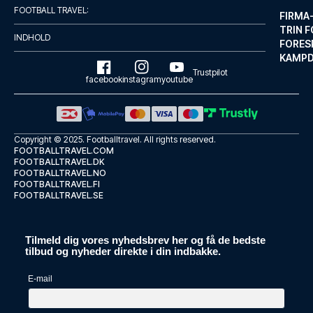
FOOTBALL TRAVEL:
FIRMA
TRIN F
INDHOLD
FORES
KAMP
Trustpilot
facebook
instagram
youtube
Copyright © 2025.
Footballtravel
. All rights reserved.
FOOTBALLTRAVEL.COM
FOOTBALLTRAVEL.DK
FOOTBALLTRAVEL.NO
FOOTBALLTRAVEL.FI
FOOTBALLTRAVEL.SE
Leonardo Hotel Dortmund
Med et ophold ved Leonardo Hot...
Tilmeld dig vores nyhedsbrev her og få de bedste
LÆS MERE OM HOTELLET
tilbud og nyheder direkte i din indbakke.
E-mail