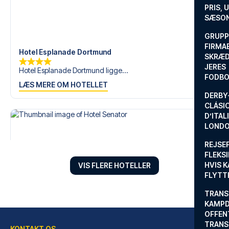
PRIS, 
SÆSON
GRUPP
FIRMA
Hotel Esplanade Dortmund
SKRÆD
JERES
Hotel Esplanade Dortmund ligge...
FODBO
LÆS MERE OM HOTELLET
DERBY-
CLÁSI
D’ITAL
LONDO
REJSE
FLEKSI
HVIS 
VIS FLERE HOTELLER
FLYTT
TRANS
KAMPD
OFFEN
TRANS
KONTAKT OS