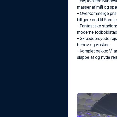
- Høj kvalitet: Bundes
masser af mål og sp
- Overkommelige priser
billigere end til Premi
- Fantastiske stadion
moderne fodboldstad
- Skræddersyede rejser:
behov og ønsker.
- Komplet pakke: Vi arr
slappe af og nyde rej