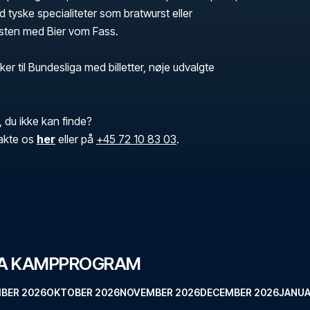
 tyske specialiteter som bratwurst eller
rsten med Bier vom Fass.
ker til Bundesliga med billetter, nøje udvalgte
, du ikke kan finde?
akte os
her
eller på
+45 72 10 83 03
.
IGA KAMPPROGRAM
BER 2026
OKTOBER 2026
NOVEMBER 2026
DECEMBER 2026
JANUA