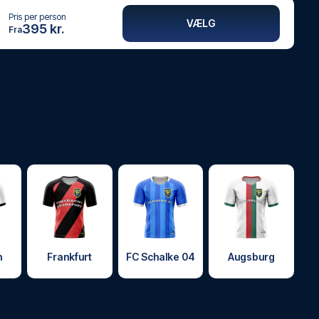
Pris per person
VÆLG
395 kr.
Fra
h
Frankfurt
FC Schalke 04
Augsburg