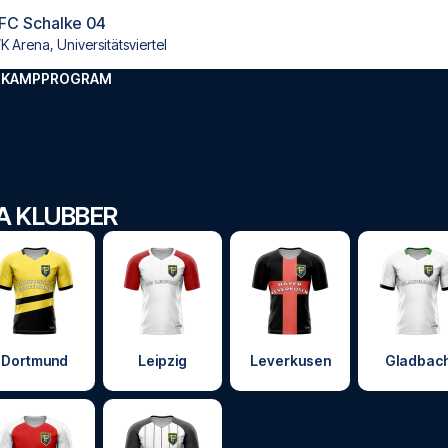
 FC Schalke 04
 Arena, Universitätsviertel
GA KAMPPROGRAM
GA KLUBBER
Dortmund
Leipzig
Leverkusen
Gladbac