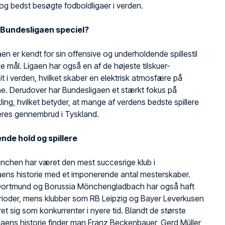
g bedst besøgte fodboldligaer i verden.
 Bundesligaen speciel?
en er kendt for sin offensive og underholdende spillestil
mål. Ligaen har også en af de højeste tilskuer-
 i verden, hvilket skaber en elektrisk atmosfære på
e. Derudover har Bundesligaen et stærkt fokus på
kling, hvilket betyder, at mange af verdens bedste spillere
eres gennembrud i Tyskland.
de hold og spillere
nchen har været den mest succesrige klub i
aens historie med et imponerende antal mesterskaber.
Dortmund og Borussia Mönchengladbach har også haft
rioder, mens klubber som RB Leipzig og Bayer Leverkusen
ret sig som konkurrenter i nyere tid. Blandt de største
 ligaens historie finder man Franz Beckenbauer, Gerd Müller,