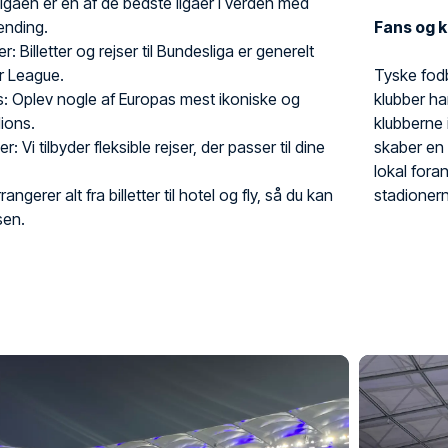
ligaen er en af de bedste ligaer i verden med
ænding.
Fans og k
: Billetter og rejser til Bundesliga er generelt
er League.
Tyske fodb
s: Oplev nogle af Europas mest ikoniske og
klubber ha
ions.
klubberne i
 Vi tilbyder fleksible rejser, der passer til dine
skaber en 
lokal fora
angerer alt fra billetter til hotel og fly, så du kan
stadioner
sen.