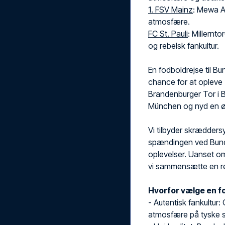
1. FSV Mainz
: Mewa A
atmosfære.
FC St. Pauli
: Millernt
og rebelsk fankultur.
En fodboldrejse til B
chance for at opleve 
Brandenburger Tor i Be
München og nyd en øl 
Vi tilbyder skrædders
spændingen ved Bunde
oplevelser. Uanset om
vi sammensætte en rej
Hvorfor vælge en fo
- Autentisk fankultur
atmosfære på tyske s