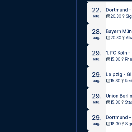
22.
Dortmund -
20.30
Sig
aug.
28.
Bayern Münc
20.30
All
aug.
29.
1. FC Köln 
15.30
Rhe
aug.
29.
Leipzig - G
15.30
Red
aug.
29.
Union Berlin
15.30
Stad
aug.
29.
Dortmund -
18.30
Sig
aug.