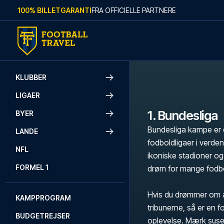
Skip to content
100% BILLETGARANTI
FRA OFFICIELLE PARTNERE
KLUBBER
LIGAER
1. Bundesliga
BYER
Bundesliga kampe er 
LANDE
fodboldligaer i verden
NFL
ikoniske stadioner o
FORMEL 1
drøm for mange fodbold
Hvis du drømmer om a
KAMPPROGRAM
tribunerne, så er en f
BUDGETREJSER
oplevelse. Mærk suse