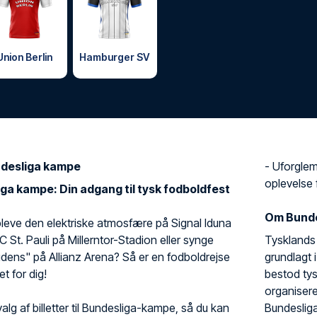
Union Berlin
Hamburger SV
undesliga kampe
- Uforglem
oplevelse f
liga kampe: Din adgang til tysk fodboldfest
Om Bunde
eve den elektriske atmosfære på Signal Iduna
C St. Pauli på Millerntor-Stadion eller synge
Tysklands 
dens" på Allianz Arena? Så er en fodboldrejse
grundlagt 
et for dig!
bestod tys
organisere
valg af billetter til Bundesliga-kampe, så du kan
Bundesliga