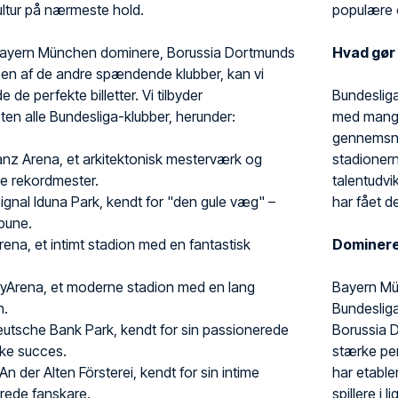
ultur på nærmeste hold.
populære o
 Bayern München dominere, Borussia Dortmunds
Hvad gør
 en af de andre spændende klubber, kan vi
 de perfekte billetter. Vi tilbyder
Bundesliga
ten alle Bundesliga-klubber, herunder:
med mange 
gennemsnit
lianz Arena, et arkitektonisk mesterværk og
stadionern
ke rekordmester.
talentudvi
Signal Iduna Park, kendt for "den gule væg" –
har fået d
ibune.
Arena, et intimt stadion med en fantastisk
Domineren
ayArena, et moderne stadion med en lang
Bayern Mü
n.
Bundeslig
eutsche Bank Park, kendt for sin passionerede
Borussia 
ke succes.
stærke pe
An der Alten Försterei, kendt for sin intime
har etable
rede fanskare.
spillere i