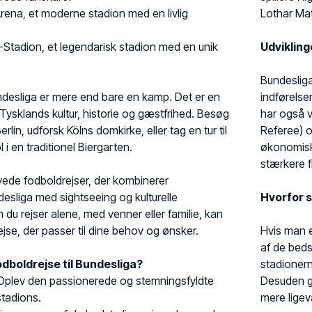
rena, et moderne stadion med en livlig
Lothar Ma
or-Stadion, et legendarisk stadion med en unik
Udvikling
Bundeslig
undesliga er mere end bare en kamp. Det er en
indførelse
Tysklands kultur, historie og gæstfrihed. Besøg
har også v
rlin, udforsk Kölns domkirke, eller tag en tur til
Referee) 
i en traditionel Biergarten.
økonomisk 
stærkere f
yede fodboldrejser, der kombinerer
sliga med sightseeing og kulturelle
Hvorfor 
 du rejser alene, med venner eller familie, kan
se, der passer til dine behov og ønsker.
Hvis man e
af de beds
dboldrejse til Bundesliga?
stadionern
: Oplev den passionerede og stemningsfyldte
Desuden g
tadions.
mere ligev