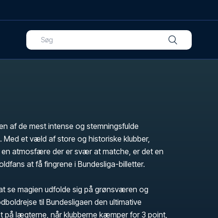
en af de mest intense og stemningsfulde
. Med et væld af store og historiske klubber,
g en atmosfære der er svær at matche, er det en
fans at få fingrene i Bundesliga-billetter.
t se magien udfolde sig på grønsværen og
odboldrejse til Bundesligaen den ultimative
t på lægterne, når klubberne kæmper for 3 point,