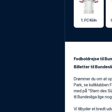
1. FC Köln
Fodboldrejse til B
Billetter til Bundes
Drømmer du om at opl
Park, se kultklubben F
med på "Stern des Sü
til Bundesliga lige nog
Vi tilbyder et bredt ud