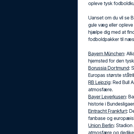
opleve tysk fodboldk
Uanset om du vil se
gule væg eller opleve
hjælpe dig med at finde
fodboldpakker til næs
Bayern München
: Al
hjemsted for den tys
Borussia Dortmund
: 
Europas største ståtr
RB Leipzig
: Red Bull 
atmosfære.
Bayer Leverkusen
: B
historie i Bundesligae
Eintracht Frankfurt
: D
fanbase og europæis
Union Berlin
: Stadion 
atmosfære og dedike