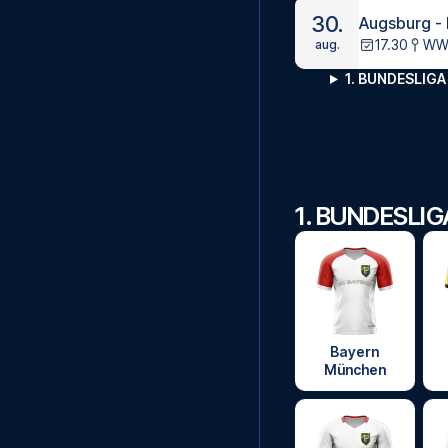
30.
Augsburg -
17.30
WWK
aug.
1. BUNDESLI
1. BUNDESLI
Bayern
München