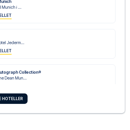
Munich
Munich i ...
ELLET
tel Jederm...
ELLET
utograph Collection®
he Dean Mun...
ELLET
RE HOTELLER
zl Hotel...
ELLET