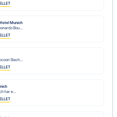
ELLET
Hotel Munich
onardo Bou...
ELLET
ocoon Stach...
ELLET
unich
ch har e...
ELLET