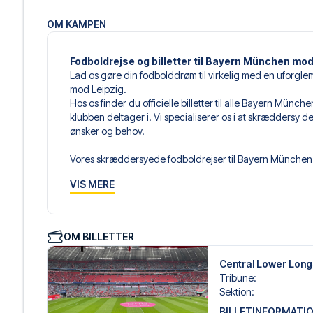
OM KAMPEN
Fodboldrejse og billetter til Bayern München mod
Lad os gøre din fodbolddrøm til virkelig med en uforgl
mod Leipzig.
Hos os finder du officielle billetter til alle Bayern Mün
klubben deltager i. Vi specialiserer os i at skræddersy 
ønsker og behov.
Vores skræddersyede fodboldrejser til Bayern München er
sammensætter din egen fodboldpakke, der passer perfekt
VIS MERE
af fodboldbilletter, udvalgte hotel til enhver smag og bud
Når du vælger din billettype, kan du se i hvilken sektion,
det er en hospitality-billet. En hospitality-billet, er en bi
OM BILLETTER
eksempelvis være loungeadgang og/eller mad og drikkevar
du vælger billettypen, og på dine rejsedokumenter.
Central Lower Longs
Tribune
:
Vi tilbyder et bredt udvalg af håndplukkede hoteller i M
Sektion
:
luksuriøse 5-stjernede hoteller til charmerende boutiqueh
BILLETINFORMATI
enhver rejsende. Vi tager højde for beliggenhed, komfort