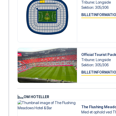
Tribune
:
Longside
Sektion
:
305/​306
BILLETINFORMATI
Official Tourist Pa
Tribune
:
Longside
Sektion
:
305/​306
BILLETINFORMATI
OM HOTELLER
The Flushing Meado
Med et ophold ved Th