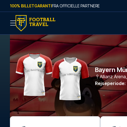
Skip to content
100% BILLETGARANTI
FRA OFFICIELLE PARTNERE
Bayern Mün
Allianz Arena
Rejseperiode
: