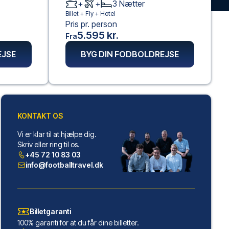
+
+
3
Nætter
Billet +
Fly
+
Hotel
Pris pr. person
5.595 kr.
Fra
EJSE
BYG DIN FODBOLDREJSE
KONTAKT OS
Vi er klar til at hjælpe dig.
Skriv eller ring til os.
+45 72 10 83 03
info@footballtravel.dk
Billetgaranti
100% garanti for at du får dine billetter.