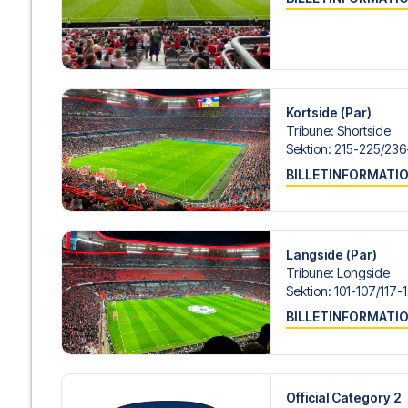
passer dig bedst. Hvis du foretrækker et specifikt hotel, so
gøre.
Vi tilbyder fodboldpakker til Bayern München både med o
flyplanlægningen, hvis du ønsker dette.
Hvis du derimod vælger en af vores komplette pakker ink
om check-in procedurer og flydetaljer sammen med dine 
Kortside (Par)
og fokusere på at nyde fodboldoplevelsen.
Tribune
:
Shortside
Sektion
:
215-225/​236
Sikker booking og personlig service
BILLETINFORMATI
Din sikkerhed og oplevelse er vores højeste prioritet. Vi 
din fodboldpakke og står klar med personlig service båd
eller
her
, hvis du har brug for hjælp til at bestille rejsen.
Er du klar til at rejse til Munich og opleve stjernerne fr
Langside (Par)
i dag, og lad os hjælpe dig med at realisere din drøm om
Tribune
:
Longside
Sektion
:
101-107/​117-
BILLETINFORMATI
Official Category 2