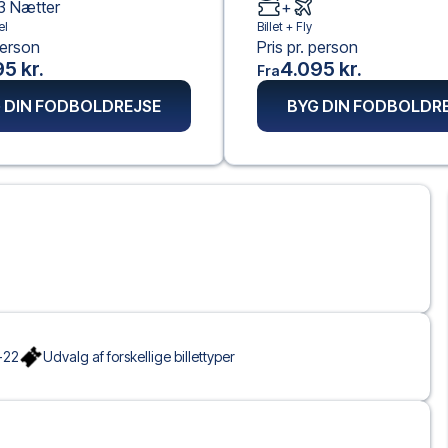
3
Nætter
+
el
Billet +
Fly
person
Pris pr. person
5 kr.
4.095 kr.
Fra
 DIN FODBOLDREJSE
BYG DIN FODBOLDR
-22
Udvalg af forskellige billettyper