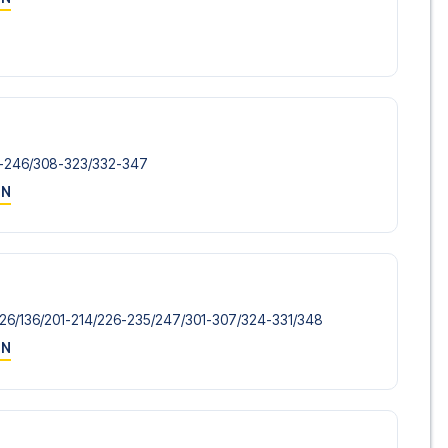
m vi ikke tilbyder, så kontakt os, og vi vil se, hvad vi kan
g uden fly, så du selv kan vælge at stå for
lusive fly, vil du modtage al den nødvendige information
rejsedokumenter, så du kan rejse afsted med ro i sindet
-246/​308-323/​332-347
ON
sørger for en problemfri bestillingsproces i forbindelse med
e før og under rejsen. Vi er tilgængelige på
72108303
a Bayern München på Allianz Arena i 1. Bundesliga? Kontakt os
 en fodboldtur.
126/​136/​201-214/​226-235/​247/​301-307/​324-331/​348
ON