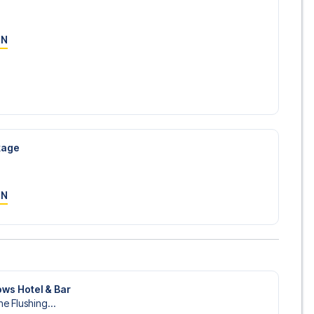
ON
ckage
ON
ws Hotel & Bar
e Flushing...