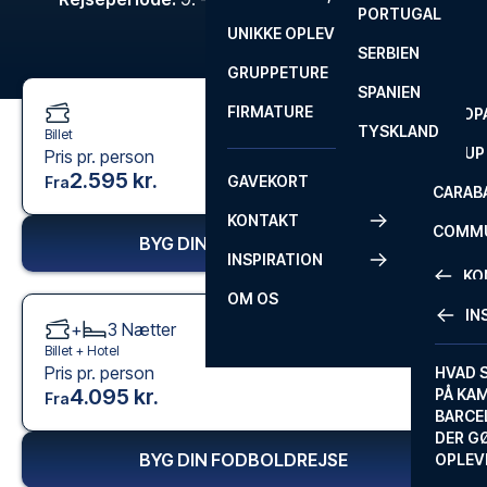
PORTUGAL
ROM
PRIMEI
UNIKKE OPLEVELSER
ANDRE
SERBIEN
SEVILLA
SCOTT
GRUPPETURE
PREMI
SPANIEN
FIRMATURE
EUROP
TYSKLAND
Billet
FA CUP
Pris pr. person
2.595 kr.
GAVEKORT
Fra
CARAB
KONTAKT
COMMU
BYG DIN FODBOLDREJSE
INSPIRATION
CONFE
KO
OM OS
IN
+
3
Nætter
KONTA
Billet +
Hotel
Pris pr. person
FAQ
HVAD 
4.095 kr.
PÅ KA
Fra
BILLET
BARCE
GARAN
DER G
BYG DIN FODBOLDREJSE
OPLEV
ETA-A