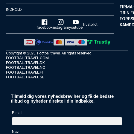
FIRMA
INDHOLD
TRIN F
FORES
Trustpilot
KAMP
facebook
instagram
youtube
Copyright © 2025.
Footballtravel
. All rights reserved.
FOOTBALLTRAVEL.COM
FOOTBALLTRAVEL.DK
FOOTBALLTRAVEL.NO
FOOTBALLTRAVEL.FI
FOOTBALLTRAVEL.SE
Maternushaus
Tilmeld dig vores nyhedsbrev her og få de bedste
Fra Maternushaus, som ligger i...
tilbud og nyheder direkte i din indbakke.
LÆS MERE OM HOTELLET
E-mail
Navn