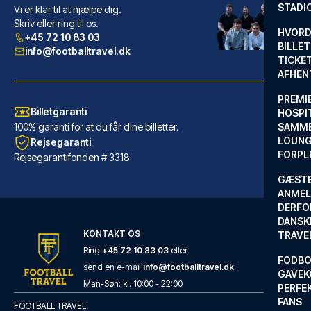
STADI
Vi er klar til at hjælpe dig.
THE QVEST hideaway
Skriv eller ring til os.
Med et ophold ved THE QVEST hi...
HVORD
+45 72 10 83 03
BILLET
LÆS MERE OM HOTELLET
info@footballtravel.dk
TICKET
AFHEN
PREMI
Billetgaranti
HOSPIT
100% garanti for at du får dine billetter.
SAMME
LOUNG
Rejsegaranti
FORPL
Rejsegarantifonden # 3318
GÆST
ANMEL
DERFO
DANSK
KONTAKT OS
TRAVE
Ring
+45 72 10 83 03
eller
FODBO
send en e-mail
info@footballtravel.dk
URBAN LOFT Cologne
GAVEK
Med et ophold ved URBAN LOFT C...
Man
-
Søn
: kl.
10:00
-
22:00
PERFEK
FANS
LÆS MERE OM HOTELLET
FOOTBALL TRAVEL: