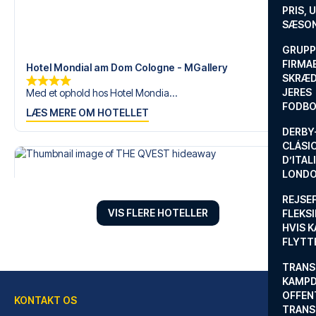
en fodboldtur.
PRIS, 
SÆSON
GRUPP
FIRMA
Hotel Mondial am Dom Cologne - MGallery
SKRÆD
JERES
Med et ophold hos Hotel Mondia...
FODBO
LÆS MERE OM HOTELLET
DERBY-
CLÁSI
D’ITAL
LONDO
REJSE
VIS FLERE HOTELLER
FLEKSI
HVIS 
FLYTT
TRANS
KAMPD
OFFEN
KONTAKT OS
TRANS