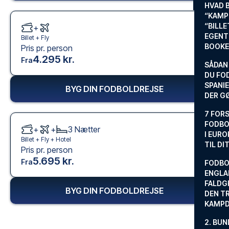
HVAD 
“KAMP
“BILL
+
EGENTL
Billet +
Fly
BOOKE
Pris pr. person
4.295 kr.
Fra
SÅDAN
DU FO
SPANIE
BYG DIN FODBOLDREJSE
DER G
7 FORS
FODBO
+
+
3
Nætter
I EURO
Billet +
Fly
+
Hotel
TIL DI
Pris pr. person
5.695 kr.
Fra
FODBO
ENGLA
FALDG
BYG DIN FODBOLDREJSE
DEN TR
KAMP
2. BUN