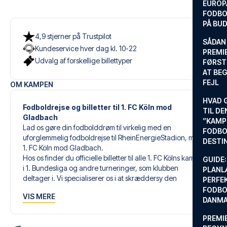
EUROP
FODBO
PÅ BU
4,9 stjerner på Trustpilot
SÅDAN
Kundeservice hver dag kl. 10-22
PREMIE
Udvalg af forskellige billettyper
FØRST
AT BEG
FEJL
OM KAMPEN
HVAD 
Fodboldrejse og billetter til 1. FC Köln mod
TIL DE
Gladbach
”KAMP
Lad os gøre din fodbolddrøm til virkelig med en
FODBO
uforglemmelig fodboldrejse til RheinEnergieStadion, med
DESTI
1. FC Köln mod Gladbach.
Hos os finder du officielle billetter til alle 1. FC Kölns kampe
GUIDE:
i 1. Bundesliga og andre turneringer, som klubben
PLANL
deltager i. Vi specialiserer os i at skræddersy den
PERFE
perfekte fodboldrejse, der matcher dine individuelle
FODBO
VIS MERE
ønsker og behov.
DANM
PREMI
Vores skræddersyede fodboldrejser til 1. FC Köln er